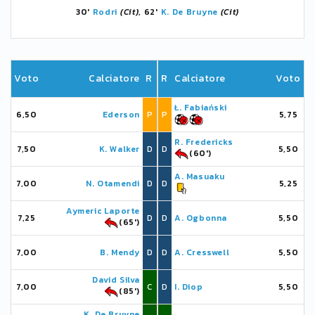
30'
Rodri
(Cit)
, 62'
K. De Bruyne
(Cit)
Voto
Calciatore
R
R
Calciatore
Voto
Ł. Fabiański
6,50
Ederson
P
P
5,75
R. Fredericks
7,50
K. Walker
D
D
5,50
(60')
A. Masuaku
7,00
N. Otamendi
D
D
5,25
Aymeric Laporte
7,25
D
D
A. Ogbonna
5,50
(65')
7,00
B. Mendy
D
D
A. Cresswell
5,50
David Silva
7,00
C
D
I. Diop
5,50
(85')
K. De Bruyne