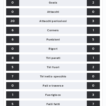
0
2
Goals
0
0
Attacchi
20
3
Attacchi pericolosi
6
1
Corners
6
5
Punizioni
0
0
Rigori
8
1
Tiri parati
5
2
Tiri fuori
7
0
Tiri nello specchio
0
0
Pali e traverse
1
3
Fuorigioco
5
7
Falli fatti