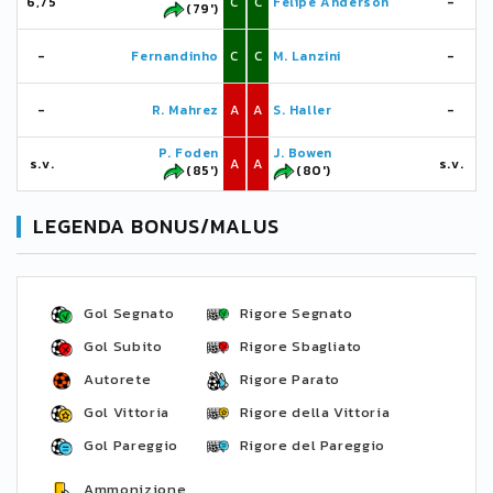
6,75
C
C
Felipe Anderson
-
(79')
-
Fernandinho
C
C
M. Lanzini
-
-
R. Mahrez
A
A
S. Haller
-
P. Foden
J. Bowen
s.v.
A
A
s.v.
(85')
(80')
LEGENDA BONUS/MALUS
Gol Segnato
Rigore Segnato
Gol Subito
Rigore Sbagliato
Autorete
Rigore Parato
Gol Vittoria
Rigore della Vittoria
Gol Pareggio
Rigore del Pareggio
Ammonizione