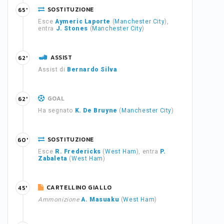
SOSTITUZIONE
65'
Esce
Aymeric Laporte
(
Manchester City
),
entra
J. Stones
(
Manchester City
)
ASSIST
62'
Assist di
Bernardo Silva
GOAL
62'
Ha segnato
K. De Bruyne
(
Manchester City
)
SOSTITUZIONE
60'
Esce
R. Fredericks
(
West Ham
), entra
P.
Zabaleta
(
West Ham
)
CARTELLINO GIALLO
45'
Ammonizione
A. Masuaku
(
West Ham
)