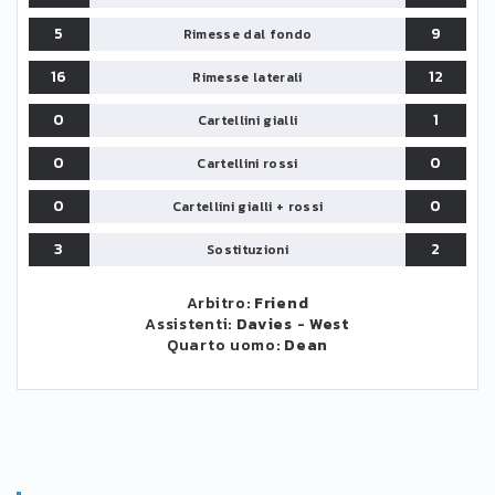
5
9
Rimesse dal fondo
16
12
Rimesse laterali
0
1
Cartellini gialli
0
0
Cartellini rossi
0
0
Cartellini gialli + rossi
3
2
Sostituzioni
Arbitro:
Friend
Assistenti:
Davies
-
West
Quarto uomo:
Dean