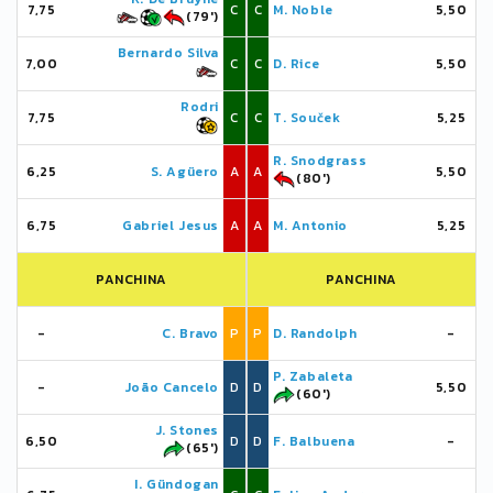
7,75
C
C
M. Noble
5,50
(79')
Bernardo Silva
7,00
C
C
D. Rice
5,50
Rodri
7,75
C
C
T. Souček
5,25
R. Snodgrass
6,25
S. Agüero
A
A
5,50
(80')
6,75
Gabriel Jesus
A
A
M. Antonio
5,25
PANCHINA
PANCHINA
-
C. Bravo
P
P
D. Randolph
-
P. Zabaleta
-
João Cancelo
D
D
5,50
(60')
J. Stones
6,50
D
D
F. Balbuena
-
(65')
I. Gündogan