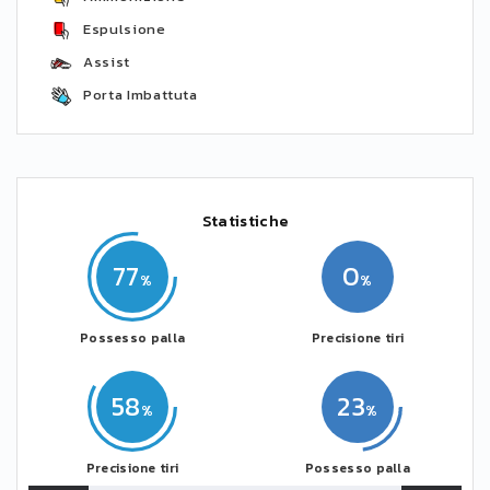
Espulsione
Assist
Porta Imbattuta
Statistiche
77
0
Possesso palla
Precisione tiri
58
23
Precisione tiri
Possesso palla