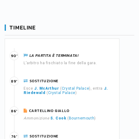
TIMELINE
LA PARTITA È TERMINATA!
90'
L'arbitro ha fischiato la fine della gara.
SOSTITUZIONE
89'
Esce
J. McArthur
(
Crystal Palace
), entra
J.
Riedewald
(
Crystal Palace
)
CARTELLINO GIALLO
86'
Ammonizione
S. Cook
(
Bournemouth
)
SOSTITUZIONE
76'