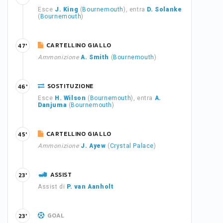
Esce
J. King
(
Bournemouth
), entra
D. Solanke
(
Bournemouth
)
CARTELLINO GIALLO
47'
Ammonizione
A. Smith
(
Bournemouth
)
SOSTITUZIONE
46'
Esce
H. Wilson
(
Bournemouth
), entra
A.
Danjuma
(
Bournemouth
)
CARTELLINO GIALLO
45'
Ammonizione
J. Ayew
(
Crystal Palace
)
ASSIST
23'
Assist di
P. van Aanholt
GOAL
23'