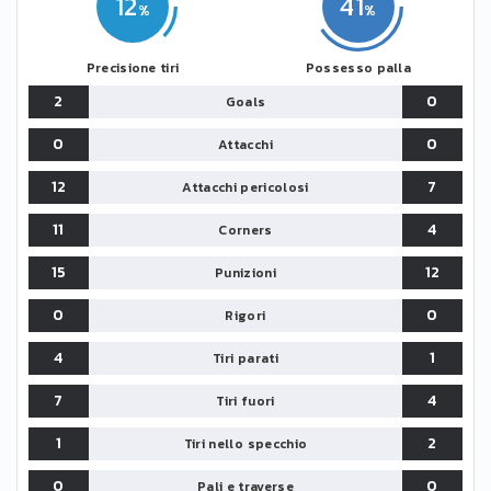
12
41
Precisione tiri
Possesso palla
2
0
Goals
0
0
Attacchi
12
7
Attacchi pericolosi
11
4
Corners
15
12
Punizioni
0
0
Rigori
4
1
Tiri parati
7
4
Tiri fuori
1
2
Tiri nello specchio
0
0
Pali e traverse