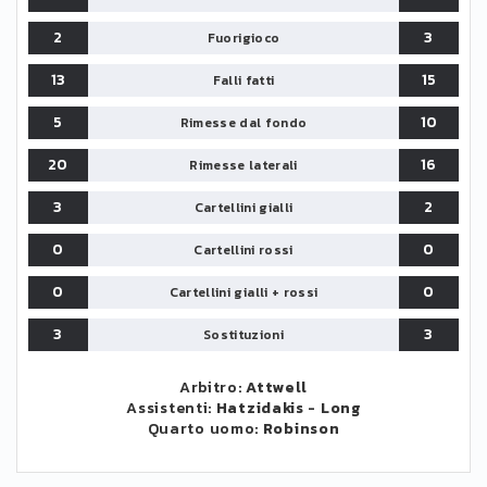
2
3
Fuorigioco
13
15
Falli fatti
5
10
Rimesse dal fondo
20
16
Rimesse laterali
3
2
Cartellini gialli
0
0
Cartellini rossi
0
0
Cartellini gialli + rossi
3
3
Sostituzioni
Arbitro:
Attwell
Assistenti:
Hatzidakis
-
Long
Quarto uomo:
Robinson