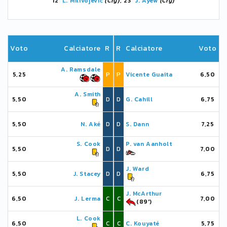
12'
L. Milivojević
(Cry)
, 23'
J. Ayew
(Cry)
Voto
Calciatore
R
R
Calciatore
Voto
A. Ramsdale
5,25
P
P
Vicente Guaita
6,50
A. Smith
5,50
D
D
G. Cahill
6,75
5,50
N. Aké
D
D
S. Dann
7,25
S. Cook
P. van Aanholt
5,50
D
D
7,00
J. Ward
5,50
J. Stacey
D
D
6,75
J. McArthur
6,50
J. Lerma
C
C
7,00
(89')
L. Cook
6,50
C
C
C. Kouyaté
5,75