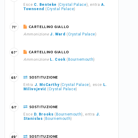
Esce
C. Benteke
(
Crystal Palace
), entra
A.
Townsend
(
Crystal Palace
)
CARTELLINO GIALLO
71'
Ammonizione
J. Ward
(
Crystal Palace
)
CARTELLINO GIALLO
67'
Ammonizione
L. Cook
(
Bournemouth
)
SOSTITUZIONE
65'
Entra
J. McCarthy
(
Crystal Palace
), esce
L.
Milivojević
(
Crystal Palace
)
SOSTITUZIONE
61'
Esce
D. Brooks
(
Bournemouth
), entra
J.
Stanislas
(
Bournemouth
)
SOSTITUZIONE
49'