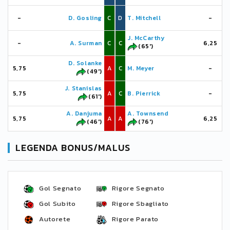
-
D. Gosling
C
D
T. Mitchell
-
J. McCarthy
-
A. Surman
C
C
6,25
(65')
D. Solanke
5,75
A
C
M. Meyer
-
(49')
J. Stanislas
5,75
A
C
B. Pierrick
-
(61')
A. Danjuma
A. Townsend
5,75
A
A
6,25
(46')
(76')
LEGENDA BONUS/MALUS
Gol Segnato
Rigore Segnato
Gol Subito
Rigore Sbagliato
Autorete
Rigore Parato