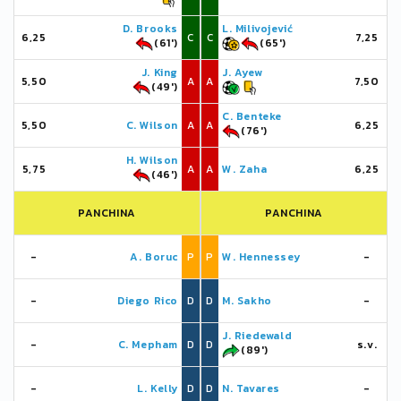
D. Brooks
L. Milivojević
6,25
C
C
7,25
(61')
(65')
J. King
J. Ayew
5,50
A
A
7,50
(49')
C. Benteke
5,50
C. Wilson
A
A
6,25
(76')
H. Wilson
5,75
A
A
W. Zaha
6,25
(46')
PANCHINA
PANCHINA
-
A. Boruc
P
P
W. Hennessey
-
-
Diego Rico
D
D
M. Sakho
-
J. Riedewald
-
C. Mepham
D
D
s.v.
(89')
-
L. Kelly
D
D
N. Tavares
-