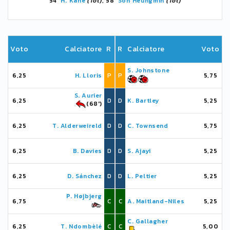
54'
H. Kane
(Tot)
, 58'
Son Heungmin
(Tot)
Voto
Calciatore
R
R
Calciatore
Voto
S. Johnstone
6,25
H. Lloris
P
P
5,75
S. Aurier
6,25
D
D
K. Bartley
5,25
(68')
6,25
T. Alderweireld
D
D
C. Townsend
5,75
6,25
B. Davies
D
D
S. Ajayi
5,25
6,25
D. Sánchez
D
D
L. Peltier
5,25
P. Højbjerg
6,75
C
C
A. Maitland-Niles
5,25
C. Gallagher
6,25
T. Ndombèlé
C
C
5,00