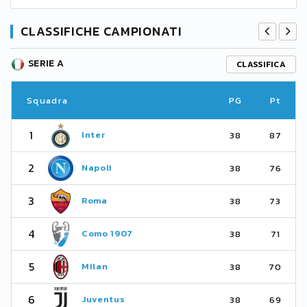
CLASSIFICHE CAMPIONATI
SERIE A
CLASSIFICA
Squadra
PG
Pt
1
Inter
38
87
2
Napoli
38
76
3
Roma
38
73
4
Como 1907
38
71
5
Milan
38
70
6
Juventus
38
69