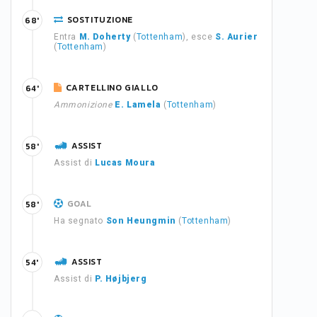
SOSTITUZIONE
68'
Entra
M. Doherty
(
Tottenham
), esce
S. Aurier
(
Tottenham
)
CARTELLINO GIALLO
64'
Ammonizione
E. Lamela
(
Tottenham
)
ASSIST
58'
Assist di
Lucas Moura
GOAL
58'
Ha segnato
Son Heungmin
(
Tottenham
)
ASSIST
54'
Assist di
P. Højbjerg