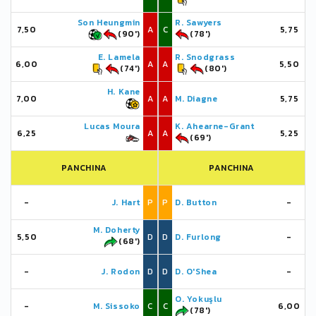
Son Heungmin
R. Sawyers
7,50
A
C
5,75
(90')
(78')
E. Lamela
R. Snodgrass
6,00
A
A
5,50
(74')
(80')
H. Kane
7,00
A
A
M. Diagne
5,75
Lucas Moura
K. Ahearne-Grant
6,25
A
A
5,25
(69')
PANCHINA
PANCHINA
-
J. Hart
P
P
D. Button
-
M. Doherty
5,50
D
D
D. Furlong
-
(68')
-
J. Rodon
D
D
D. O'Shea
-
O. Yokuşlu
-
M. Sissoko
C
C
6,00
(78')