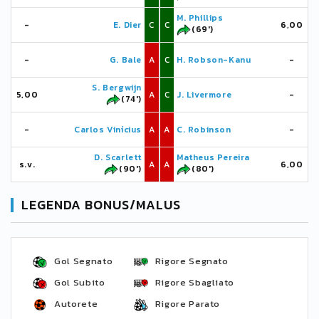
M. Phillips
-
E. Dier
C
C
6,00
(69')
-
G. Bale
A
C
H. Robson-Kanu
-
S. Bergwijn
5,00
A
C
J. Livermore
-
(74')
-
Carlos Vinícius
A
A
C. Robinson
-
D. Scarlett
Matheus Pereira
s.v.
A
A
6,00
(90')
(80')
LEGENDA BONUS/MALUS
Gol Segnato
Rigore Segnato
Gol Subito
Rigore Sbagliato
Autorete
Rigore Parato