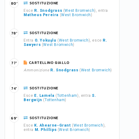
SOSTITUZIONE
80'
Esce
R. Snodgrass
(
West Bromwich
), entra
Matheus Pereira
(
West Bromwich
)
SOSTITUZIONE
78'
Entra
O. Yokuşlu
(
West Bromwich
), esce
R.
Sawyers
(
West Bromwich
)
CARTELLINO GIALLO
77'
Ammonizione
R. Snodgrass
(
West Bromwich
)
SOSTITUZIONE
74'
Esce
E. Lamela
(
Tottenham
), entra
S.
Bergwijn
(
Tottenham
)
SOSTITUZIONE
69'
Esce
K. Ahearne-Grant
(
West Bromwich
),
entra
M. Phillips
(
West Bromwich
)