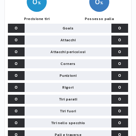
0
0
Precisione tiri
Possesso palla
0
0
Goals
0
0
Attacchi
0
0
Attacchi pericolosi
0
0
Corners
0
0
Punizioni
0
0
Rigori
0
0
Tiri parati
0
0
Tiri fuori
0
0
Tiri nello specchio
0
0
Pali e traverse