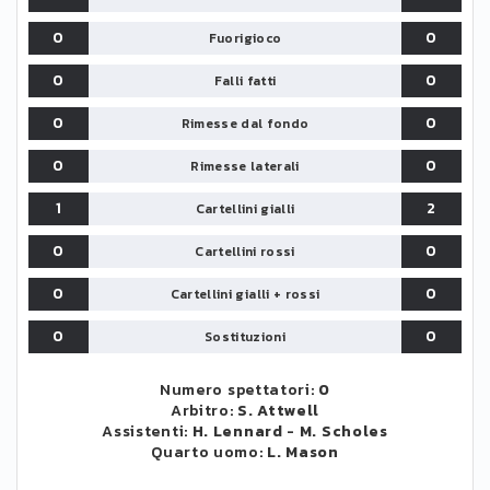
0
0
Fuorigioco
0
0
Falli fatti
0
0
Rimesse dal fondo
0
0
Rimesse laterali
1
2
Cartellini gialli
0
0
Cartellini rossi
0
0
Cartellini gialli + rossi
0
0
Sostituzioni
Numero spettatori:
0
Arbitro:
S. Attwell
Assistenti:
H. Lennard
-
M. Scholes
Quarto uomo:
L. Mason