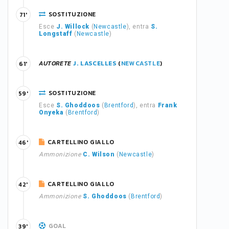
SOSTITUZIONE
71'
Esce
J. Willock
(
Newcastle
), entra
S.
Longstaff
(
Newcastle
)
AUTORETE
J. LASCELLES
(
NEWCASTLE
)
61'
SOSTITUZIONE
59'
Esce
S. Ghoddoos
(
Brentford
), entra
Frank
Onyeka
(
Brentford
)
CARTELLINO GIALLO
46'
Ammonizione
C. Wilson
(
Newcastle
)
CARTELLINO GIALLO
42'
Ammonizione
S. Ghoddoos
(
Brentford
)
GOAL
39'