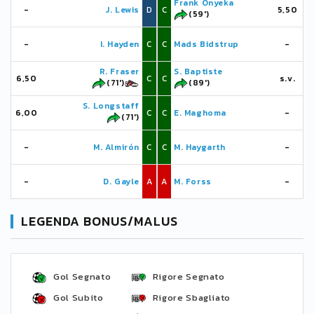
Frank Onyeka
-
J. Lewis
D
C
5,50
(59')
-
I. Hayden
C
C
Mads Bidstrup
-
R. Fraser
S. Baptiste
6,50
C
C
s.v.
(71')
(89')
S. Longstaff
6,00
C
C
E. Maghoma
-
(71')
-
M. Almirón
C
C
M. Haygarth
-
-
D. Gayle
A
A
M. Forss
-
LEGENDA BONUS/MALUS
Gol Segnato
Rigore Segnato
Gol Subito
Rigore Sbagliato