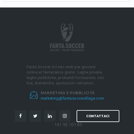
Fanta.Soccer è il sito web per giocare
online al fantacalcio gratis. Leghe private,
leghe pubbliche, probabili formazioni, voti
live, statistiche, quotazioni calciatori.
MARKETING E PUBBLICITÀ
marketing@fantasoccevillage.com
CONTATTACI
- 141.95.101.85