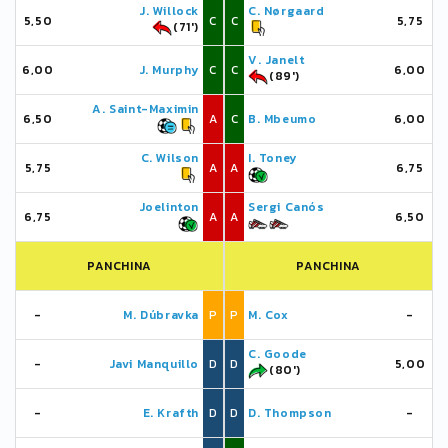
J. Willock
C. Nørgaard
5,50
C
C
5,75
(71')
V. Janelt
6,00
J. Murphy
C
C
6,00
(89')
A. Saint-Maximin
6,50
A
C
B. Mbeumo
6,00
C. Wilson
I. Toney
5,75
A
A
6,75
Joelinton
Sergi Canós
6,75
A
A
6,50
PANCHINA
PANCHINA
-
M. Dúbravka
P
P
M. Cox
-
C. Goode
-
Javi Manquillo
D
D
5,00
(80')
-
E. Krafth
D
D
D. Thompson
-