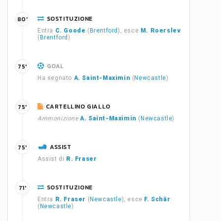
SOSTITUZIONE
80'
Entra
C. Goode
(
Brentford
), esce
M. Roerslev
(
Brentford
)
GOAL
75'
Ha segnato
A. Saint-Maximin
(
Newcastle
)
CARTELLINO GIALLO
75'
Ammonizione
A. Saint-Maximin
(
Newcastle
)
ASSIST
75'
Assist di
R. Fraser
SOSTITUZIONE
71'
Entra
R. Fraser
(
Newcastle
), esce
F. Schär
(
Newcastle
)