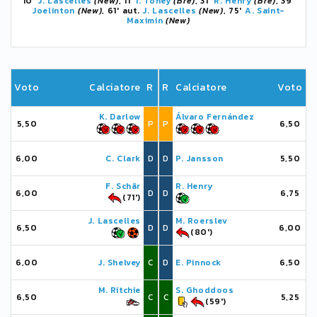
10'
J. Lascelles
(New)
, 11'
I. Toney
(Bre)
, 31'
R. Henry
(Bre)
, 39'
Joelinton
(New)
, 61' aut.
J. Lascelles
(New)
, 75'
A. Saint-
Maximin
(New)
Voto
Calciatore
R
R
Calciatore
Voto
K. Darlow
Álvaro Fernández
5,50
P
P
6,50
6,00
C. Clark
D
D
P. Jansson
5,50
F. Schär
R. Henry
6,00
D
D
6,75
(71')
J. Lascelles
M. Roerslev
6,50
D
D
6,00
(80')
6,00
J. Shelvey
C
D
E. Pinnock
6,50
M. Ritchie
S. Ghoddoos
6,50
C
C
5,25
(59')