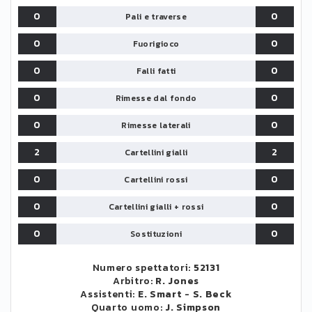
0
0
Pali e traverse
0
0
Fuorigioco
0
0
Falli fatti
0
0
Rimesse dal fondo
0
0
Rimesse laterali
2
2
Cartellini gialli
0
0
Cartellini rossi
0
0
Cartellini gialli + rossi
0
0
Sostituzioni
Numero spettatori:
52131
Arbitro:
R. Jones
Assistenti:
E. Smart
-
S. Beck
Quarto uomo:
J. Simpson