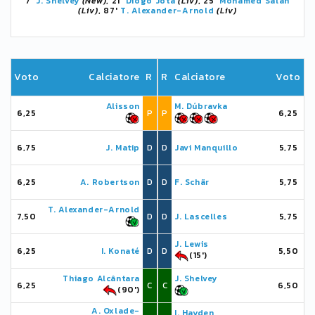
7'
J. Shelvey
(New)
, 21'
Diogo Jota
(Liv)
, 25'
Mohamed Salah
(Liv)
, 87'
T. Alexander-Arnold
(Liv)
Voto
Calciatore
R
R
Calciatore
Voto
Alisson
M. Dúbravka
6,25
P
P
6,25
6,75
J. Matip
D
D
Javi Manquillo
5,75
6,25
A. Robertson
D
D
F. Schär
5,75
T. Alexander-Arnold
7,50
D
D
J. Lascelles
5,75
J. Lewis
6,25
I. Konaté
D
D
5,50
(15')
Thiago Alcântara
J. Shelvey
6,25
C
C
6,50
(90')
A. Oxlade-
I. Hayden