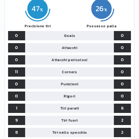
47
26
Precisione tiri
Possesso palla
0
0
Goals
0
0
Attacchi
0
0
Attacchi pericolosi
11
0
Corners
0
0
Punizioni
0
0
Rigori
1
6
Tiri parati
9
2
Tiri fuori
8
2
Tiri nello specchio