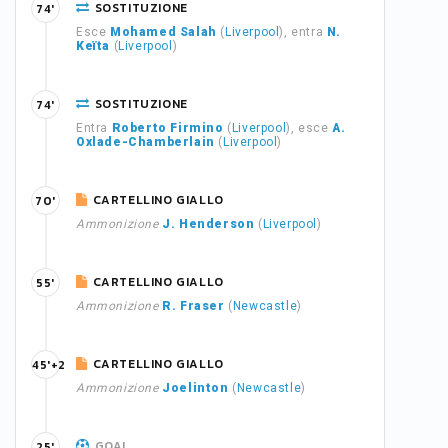
SOSTITUZIONE
74'
Esce
Mohamed Salah
(
Liverpool
), entra
N.
Keïta
(
Liverpool
)
SOSTITUZIONE
74'
Entra
Roberto Firmino
(
Liverpool
), esce
A.
Oxlade-Chamberlain
(
Liverpool
)
CARTELLINO GIALLO
70'
Ammonizione
J. Henderson
(
Liverpool
)
CARTELLINO GIALLO
55'
Ammonizione
R. Fraser
(
Newcastle
)
CARTELLINO GIALLO
45'+2
Ammonizione
Joelinton
(
Newcastle
)
GOAL
25'