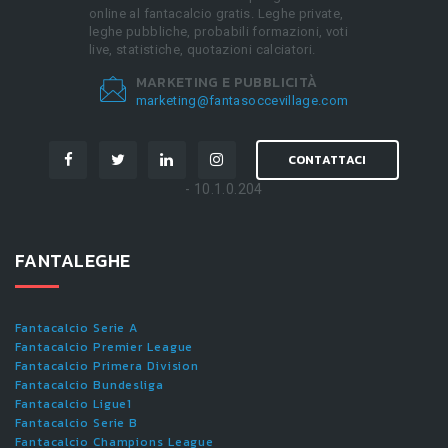
online al fantacalcio gratis. Leghe private,
leghe pubbliche, probabili formazioni, voti
live, statistiche, quotazioni calciatori.
MARKETING E PUBBLICITÀ
marketing@fantasoccevillage.com
CONTATTACI
- 10.1.0.204
FANTALEGHE
Fantacalcio Serie A
Fantacalcio Premier League
Fantacalcio Primera Division
Fantacalcio Bundesliga
Fantacalcio Ligue1
Fantacalcio Serie B
Fantacalcio Champions League