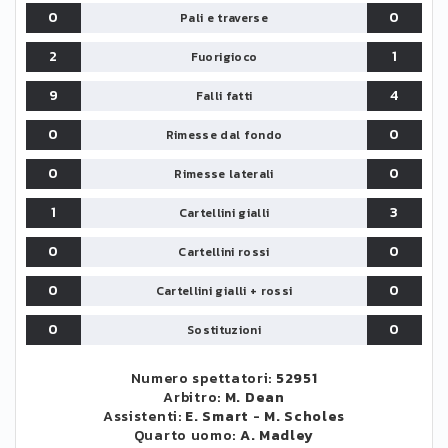
0
0
Pali e traverse
2
1
Fuorigioco
9
4
Falli fatti
0
0
Rimesse dal fondo
0
0
Rimesse laterali
1
3
Cartellini gialli
0
0
Cartellini rossi
0
0
Cartellini gialli + rossi
0
0
Sostituzioni
Numero spettatori:
52951
Arbitro:
M. Dean
Assistenti:
E. Smart
-
M. Scholes
Quarto uomo:
A. Madley