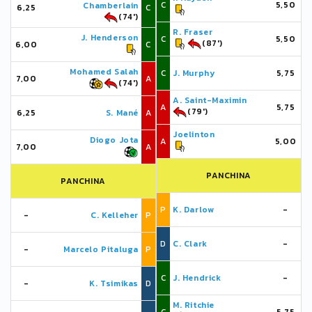
C
5,50
Chamberlain
6,25
C
(74')
R. Fraser
J. Henderson
C
5,50
(87')
6,00
C
Mohamed Salah
C
J. Murphy
5,75
7,00
A
(74')
A. Saint-Maximin
A
5,75
(79')
6,25
S. Mané
A
Joelinton
Diogo Jota
A
5,00
7,00
A
PANCHINA
PANCHINA
P
K. Darlow
-
-
C. Kelleher
P
D
C. Clark
-
-
Marcelo Pitaluga
P
C
J. Hendrick
-
-
K. Tsimikas
D
M. Ritchie