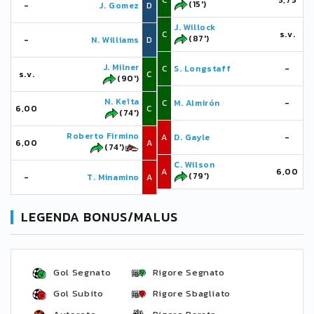
C
5,75
(15')
-
J. Gomez
D
J. Willock
C
s.v.
(87')
-
N. Williams
D
J. Milner
C
S. Longstaff
-
s.v.
C
(90')
N. Keïta
C
M. Almirón
-
6,00
C
(74')
Roberto Firmino
A
D. Gayle
-
6,00
A
(74')
C. Wilson
A
6,00
(79')
-
T. Minamino
A
LEGENDA BONUS/MALUS
Gol Segnato
Rigore Segnato
Gol Subito
Rigore Sbagliato