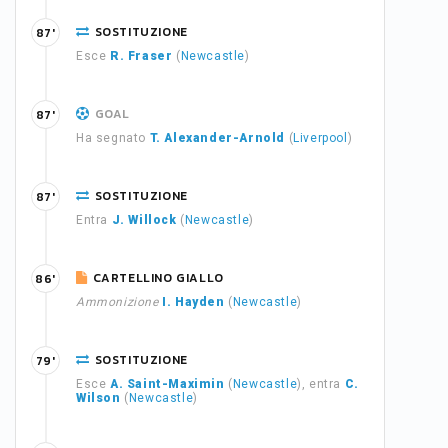
SOSTITUZIONE
87'
Esce
R. Fraser
(
Newcastle
)
GOAL
87'
Ha segnato
T. Alexander-Arnold
(
Liverpool
)
SOSTITUZIONE
87'
Entra
J. Willock
(
Newcastle
)
CARTELLINO GIALLO
86'
Ammonizione
I. Hayden
(
Newcastle
)
SOSTITUZIONE
79'
Esce
A. Saint-Maximin
(
Newcastle
), entra
C.
Wilson
(
Newcastle
)