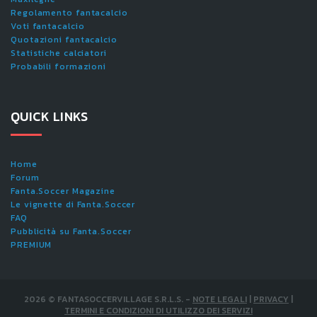
Regolamento fantacalcio
Voti fantacalcio
Quotazioni fantacalcio
Statistiche calciatori
Probabili formazioni
QUICK LINKS
Home
Forum
Fanta.Soccer Magazine
Le vignette di Fanta.Soccer
FAQ
Pubblicità su Fanta.Soccer
PREMIUM
2026
©
FANTASOCCERVILLAGE S.R.L.S.
-
NOTE LEGALI
|
PRIVACY
|
TERMINI E CONDIZIONI DI UTILIZZO DEI SERVIZI