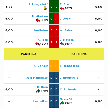
S. Longstaff
E. Eze
5,75
C
C
6,50
(62')
M. Almirón
6,00
C
A
J. Ayew
6,00
(70')
6,00
Joelinton
A
A
W. Zaha
6,00
A. Isak
J. Mateta
6,00
A
A
6,00
(90')
(63')
PANCHINA
PANCHINA
-
K. Darlow
P
P
S. Johnstone
-
-
Javi Manquillo
D
D
J. Riedewald
-
D. Burn
6,00
D
D
C. Richards
-
(79')
N. Clyne
-
J. Lascelles
D
D
6,00
(63')