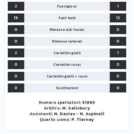
2
1
Fuorigioco
19
12
Falli fatti
0
0
Rimesse dal fondo
0
0
Rimesse laterali
2
1
Cartellini gialli
0
0
Cartellini rossi
0
0
Cartellini gialli + rossi
0
0
Sostituzioni
Numero spettatori:
51863
Arbitro:
M. Salisbury
Assistenti:
N. Davies
-
N. Aspinall
Quarto uomo:
P. Tierney