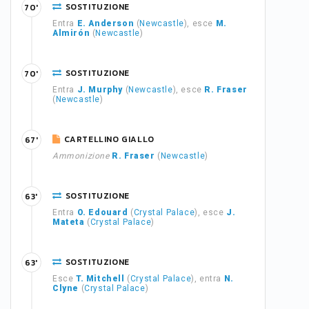
SOSTITUZIONE
70'
Entra
E. Anderson
(
Newcastle
), esce
M.
Almirón
(
Newcastle
)
SOSTITUZIONE
70'
Entra
J. Murphy
(
Newcastle
), esce
R. Fraser
(
Newcastle
)
CARTELLINO GIALLO
67'
Ammonizione
R. Fraser
(
Newcastle
)
SOSTITUZIONE
63'
Entra
O. Edouard
(
Crystal Palace
), esce
J.
Mateta
(
Crystal Palace
)
SOSTITUZIONE
63'
Esce
T. Mitchell
(
Crystal Palace
), entra
N.
Clyne
(
Crystal Palace
)