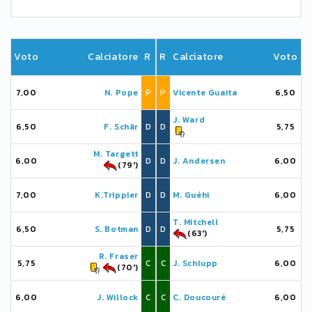
Voto
Calciatore
R
R
Calciatore
Voto
7,00
N. Pope
P
P
Vicente Guaita
6,50
J. Ward
6,50
F. Schär
D
D
5,75
M. Targett
6,00
D
D
J. Andersen
6,00
(79')
7,00
K.Trippier
D
D
M. Guéhi
6,00
T. Mitchell
6,50
S. Botman
D
D
5,75
(63')
R. Fraser
5,75
C
C
J. Schlupp
6,00
(70')
6,00
J. Willock
C
C
C. Doucouré
6,00