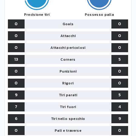
Precisione tiri
Possesso palla
0
0
Goals
0
0
Attacchi
0
0
Attacchi pericolosi
13
5
Corners
0
0
Punizioni
0
0
Rigori
9
5
Tiri parati
7
4
Tiri fuori
6
9
Tiri nello specchio
0
0
Pali e traverse