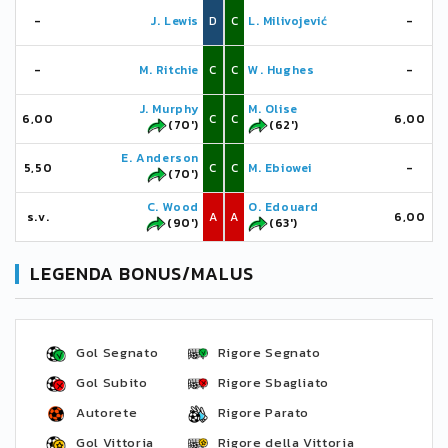
-
J. Lewis
D
C
L. Milivojević
-
-
M. Ritchie
C
C
W. Hughes
-
J. Murphy
M. Olise
6,00
C
C
6,00
(70')
(62')
E. Anderson
5,50
C
C
M. Ebiowei
-
(70')
C. Wood
O. Edouard
s.v.
A
A
6,00
(90')
(63')
LEGENDA BONUS/MALUS
Gol Segnato
Rigore Segnato
Gol Subito
Rigore Sbagliato
Autorete
Rigore Parato
Gol Vittoria
Rigore della Vittoria