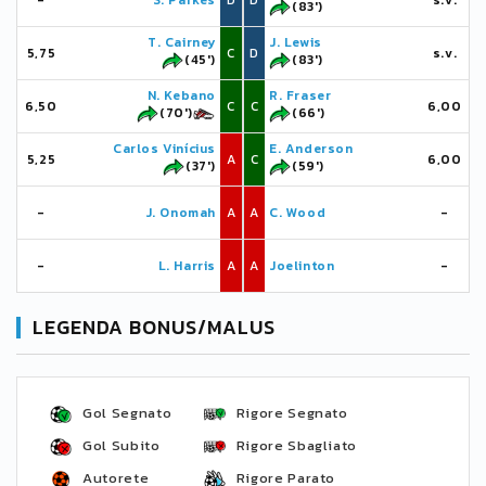
-
S. Parkes
D
D
s.v.
(83')
T. Cairney
J. Lewis
5,75
C
D
s.v.
(45')
(83')
N. Kebano
R. Fraser
6,50
C
C
6,00
(70')
(66')
Carlos Vinícius
E. Anderson
5,25
A
C
6,00
(37')
(59')
-
J. Onomah
A
A
C. Wood
-
-
L. Harris
A
A
Joelinton
-
LEGENDA BONUS/MALUS
Gol Segnato
Rigore Segnato
Gol Subito
Rigore Sbagliato
Autorete
Rigore Parato