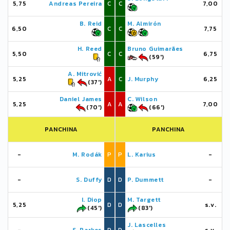
5,75
Andreas Pereira
C
C
7,00
B. Reid
M. Almirón
6,50
C
C
7,75
H. Reed
Bruno Guimarães
5,50
C
C
6,75
(59')
A. Mitrović
5,25
A
C
J. Murphy
6,25
(37')
Daniel James
C. Wilson
5,25
A
A
7,00
(70')
(66')
PANCHINA
PANCHINA
-
M. Rodák
P
P
L. Karius
-
-
S. Duffy
D
D
P. Dummett
-
I. Diop
M. Targett
5,25
D
D
s.v.
(45')
(83')
J. Lascelles