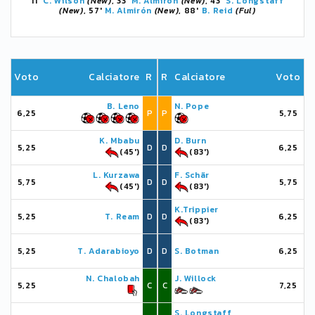
11'
C. Wilson
(New)
, 33'
M. Almirón
(New)
, 43'
S. Longstaff
(New)
, 57'
M. Almirón
(New)
, 88'
B. Reid
(Ful)
Voto
Calciatore
R
R
Calciatore
Voto
B. Leno
N. Pope
6,25
P
P
5,75
K. Mbabu
D. Burn
5,25
D
D
6,25
(45')
(83')
L. Kurzawa
F. Schär
5,75
D
D
5,75
(45')
(83')
K.Trippier
5,25
T. Ream
D
D
6,25
(83')
5,25
T. Adarabioyo
D
D
S. Botman
6,25
N. Chalobah
J. Willock
5,25
C
C
7,25
S. Longstaff