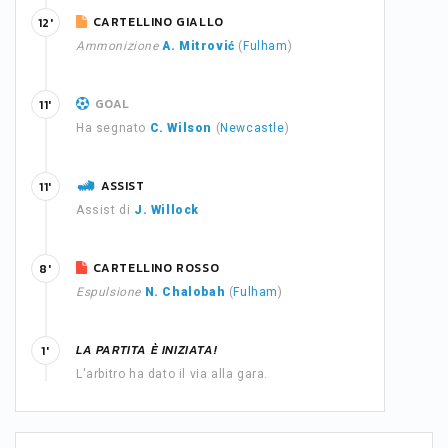
CARTELLINO GIALLO
12'
Ammonizione
A. Mitrović
(
Fulham
)
GOAL
11'
Ha segnato
C. Wilson
(
Newcastle
)
ASSIST
11'
Assist di
J. Willock
CARTELLINO ROSSO
8'
Espulsione
N. Chalobah
(
Fulham
)
LA PARTITA È INIZIATA!
1'
L'arbitro ha dato il via alla gara.