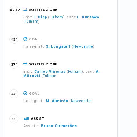
SOSTITUZIONE
45'+2
Entra
I. Diop
(
Fulham
), esce
L. Kurzawa
(
Fulham
)
GOAL
43'
Ha segnato
S. Longstaff
(
Newcastle
)
SOSTITUZIONE
37'
Entra
Carlos Vinícius
(
Fulham
), esce
A.
Mitrović
(
Fulham
)
GOAL
33'
Ha segnato
M. Almirón
(
Newcastle
)
ASSIST
33'
Assist di
Bruno Guimarães