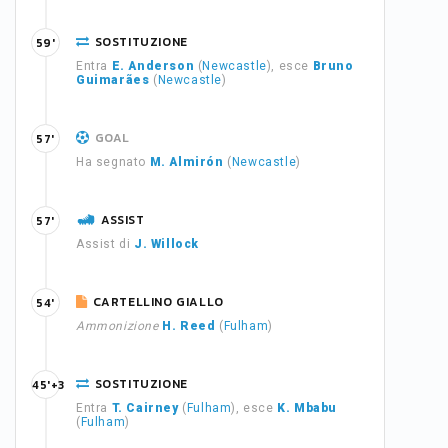
SOSTITUZIONE
59'
Entra
E. Anderson
(
Newcastle
), esce
Bruno
Guimarães
(
Newcastle
)
GOAL
57'
Ha segnato
M. Almirón
(
Newcastle
)
ASSIST
57'
Assist di
J. Willock
CARTELLINO GIALLO
54'
Ammonizione
H. Reed
(
Fulham
)
SOSTITUZIONE
45'+3
Entra
T. Cairney
(
Fulham
), esce
K. Mbabu
(
Fulham
)