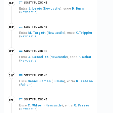
SOSTITUZIONE
83'
Entra
J. Lewis
(
Newcastle
), esce
D. Burn
(
Newcastle
)
SOSTITUZIONE
83'
Entra
M. Targett
(
Newcastle
), esce
K.Trippier
(
Newcastle
)
SOSTITUZIONE
83'
Entra
J. Lascelles
(
Newcastle
), esce
F. Schär
(
Newcastle
)
SOSTITUZIONE
70'
Esce
Daniel James
(
Fulham
), entra
N. Kebano
(
Fulham
)
SOSTITUZIONE
66'
Esce
C. Wilson
(
Newcastle
), entra
R. Fraser
(
Newcastle
)