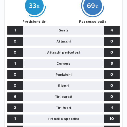
33
69
Precisione tiri
Possesso palla
1
4
Goals
0
0
Attacchi
0
0
Attacchi pericolosi
1
8
Corners
0
0
Punizioni
0
0
Rigori
6
0
Tiri parati
2
4
Tiri fuori
1
10
Tiri nello specchio