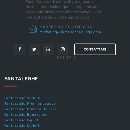
Fanta.Soccer è il sito web per giocare
online al fantacalcio gratis. Leghe private,
leghe pubbliche, probabili formazioni, voti
live, statistiche, quotazioni calciatori.
MARKETING E PUBBLICITÀ
marketing@fantasoccevillage.com
CONTATTACI
- 10.1.0.204
FANTALEGHE
Fantacalcio Serie A
Fantacalcio Premier League
Fantacalcio Primera Division
Fantacalcio Bundesliga
Fantacalcio Ligue1
Fantacalcio Serie B