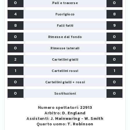
0
0
Pali e traverse
4
8
Fuorigioco
8
9
Falli fatti
0
0
Rimesse dal fondo
0
0
Rimesse laterali
2
0
Cartellini gialli
1
1
Cartellini rossi
0
0
Cartellini gialli + rossi
0
0
Sostituzioni
Numero spettatori:
22913
Arbitro:
D. England
Assistenti:
J. Mainwaring
-
W. Smith
Quarto uomo:
T. Robinson