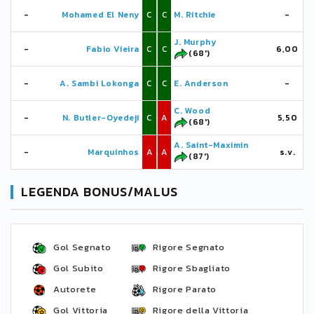
-
Mohamed El Neny
C
C
M. Ritchie
-
J. Murphy
-
Fabio Vieira
C
C
6,00
(68')
-
A. Sambi Lokonga
C
C
E. Anderson
-
C. Wood
-
N. Butler-Oyedeji
C
A
5,50
(68')
A. Saint-Maximin
-
Marquinhos
A
A
s.v.
(87')
LEGENDA BONUS/MALUS
Gol Segnato
Rigore Segnato
Gol Subito
Rigore Sbagliato
Autorete
Rigore Parato
Gol Vittoria
Rigore della Vittoria