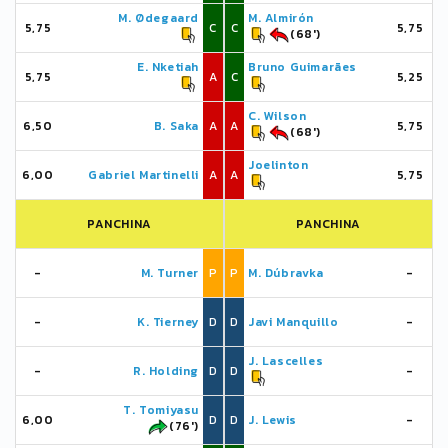
M. Ødegaard
M. Almirón
5,75
C
C
5,75
(68')
E. Nketiah
Bruno Guimarães
5,75
A
C
5,25
C. Wilson
6,50
B. Saka
A
A
5,75
(68')
Joelinton
6,00
Gabriel Martinelli
A
A
5,75
PANCHINA
PANCHINA
-
M. Turner
P
P
M. Dúbravka
-
-
K. Tierney
D
D
Javi Manquillo
-
J. Lascelles
-
R. Holding
D
D
-
T. Tomiyasu
6,00
D
D
J. Lewis
-
(76')