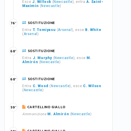
Esce
J. Willock
(
Newcastle
), entra
A. Saint-
Maximin
(
Newcastle
)
SOSTITUZIONE
76'
Entra
T. Tomiyasu
(
Arsenal
), esce
B. White
(
Arsenal
)
SOSTITUZIONE
68'
Entra
J. Murphy
(
Newcastle
), esce
M.
Almirón
(
Newcastle
)
SOSTITUZIONE
68'
Entra
C. Wood
(
Newcastle
), esce
C. Wilson
(
Newcastle
)
CARTELLINO GIALLO
59'
Ammonizione
M. Almirón
(
Newcastle
)