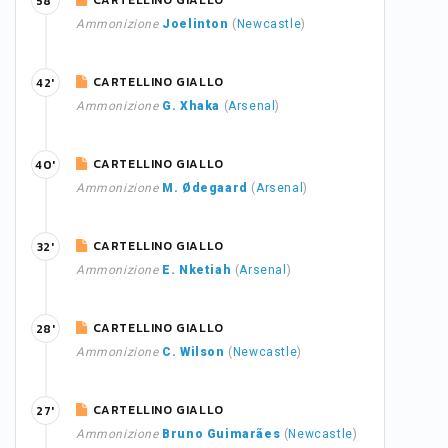
CARTELLINO GIALLO
58'
Ammonizione
Joelinton
(
Newcastle
)
CARTELLINO GIALLO
42'
Ammonizione
G. Xhaka
(
Arsenal
)
CARTELLINO GIALLO
40'
Ammonizione
M. Ødegaard
(
Arsenal
)
CARTELLINO GIALLO
32'
Ammonizione
E. Nketiah
(
Arsenal
)
CARTELLINO GIALLO
28'
Ammonizione
C. Wilson
(
Newcastle
)
CARTELLINO GIALLO
27'
Ammonizione
Bruno Guimarães
(
Newcastle
)