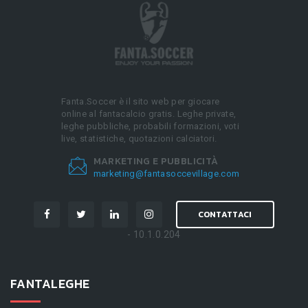
Fanta.Soccer è il sito web per giocare
online al fantacalcio gratis. Leghe private,
leghe pubbliche, probabili formazioni, voti
live, statistiche, quotazioni calciatori.
MARKETING E PUBBLICITÀ
marketing@fantasoccevillage.com
CONTATTACI
- 10.1.0.204
FANTALEGHE