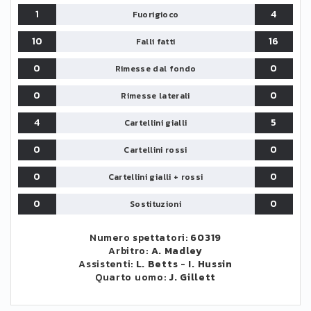
1
4
Fuorigioco
10
16
Falli fatti
0
0
Rimesse dal fondo
0
0
Rimesse laterali
4
5
Cartellini gialli
0
0
Cartellini rossi
0
0
Cartellini gialli + rossi
0
0
Sostituzioni
Numero spettatori:
60319
Arbitro:
A. Madley
Assistenti:
L. Betts
-
I. Hussin
Quarto uomo:
J. Gillett