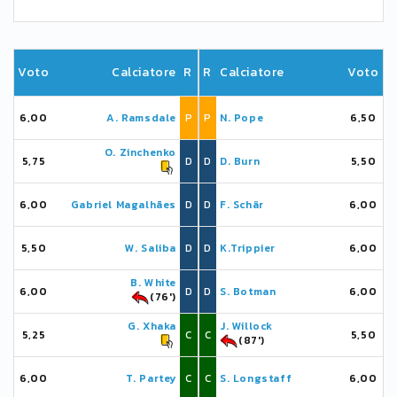
Voto
Calciatore
R
R
Calciatore
Voto
6,00
A. Ramsdale
P
P
N. Pope
6,50
O. Zinchenko
5,75
D
D
D. Burn
5,50
6,00
Gabriel Magalhães
D
D
F. Schär
6,00
5,50
W. Saliba
D
D
K.Trippier
6,00
B. White
6,00
D
D
S. Botman
6,00
(76')
G. Xhaka
J. Willock
5,25
C
C
5,50
(87')
6,00
T. Partey
C
C
S. Longstaff
6,00