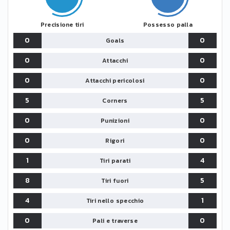
Precisione tiri
Possesso palla
0
0
Goals
0
0
Attacchi
0
0
Attacchi pericolosi
5
5
Corners
0
0
Punizioni
0
0
Rigori
1
4
Tiri parati
8
5
Tiri fuori
4
1
Tiri nello specchio
0
0
Pali e traverse