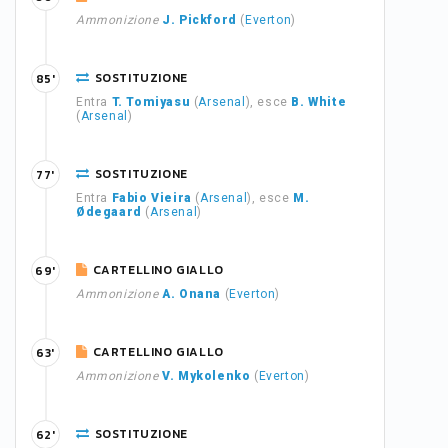
Ammonizione
J. Pickford
(
Everton
)
SOSTITUZIONE
85'
Entra
T. Tomiyasu
(
Arsenal
), esce
B. White
(
Arsenal
)
SOSTITUZIONE
77'
Entra
Fabio Vieira
(
Arsenal
), esce
M.
Ødegaard
(
Arsenal
)
CARTELLINO GIALLO
69'
Ammonizione
A. Onana
(
Everton
)
CARTELLINO GIALLO
63'
Ammonizione
V. Mykolenko
(
Everton
)
SOSTITUZIONE
62'