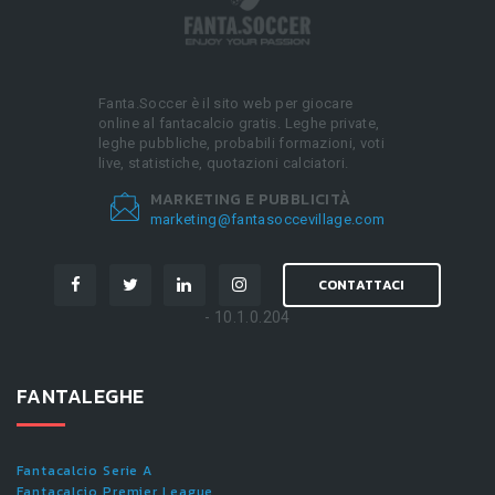
Fanta.Soccer è il sito web per giocare
online al fantacalcio gratis. Leghe private,
leghe pubbliche, probabili formazioni, voti
live, statistiche, quotazioni calciatori.
MARKETING E PUBBLICITÀ
marketing@fantasoccevillage.com
CONTATTACI
- 10.1.0.204
FANTALEGHE
Fantacalcio Serie A
Fantacalcio Premier League