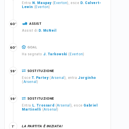
Entra
N. Maupay
(
Everton
), esce
D. Calvert-
Lewin
(
Everton
)
ASSIST
60'
Assist di
D. McNeil
GOAL
60'
Ha segnato
J. Tarkowski
(
Everton
)
SOSTITUZIONE
59'
Esce
T. Partey
(
Arsenal
), entra
Jorginho
(
Arsenal
)
SOSTITUZIONE
59'
Entra
L. Trossard
(
Arsenal
), esce
Gabriel
Martinelli
(
Arsenal
)
LA PARTITA È INIZIATA!
1'