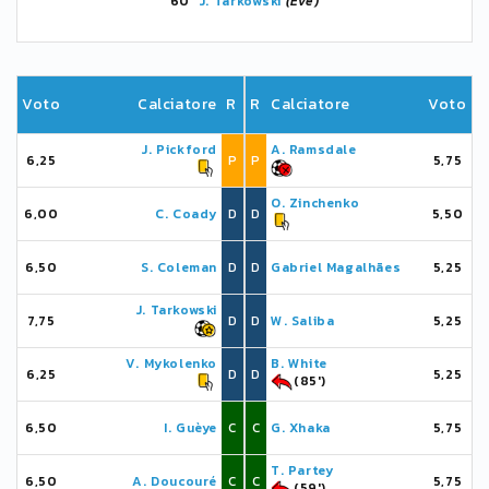
60'
J. Tarkowski
(Eve)
Voto
Calciatore
R
R
Calciatore
Voto
J. Pickford
A. Ramsdale
6,25
P
P
5,75
O. Zinchenko
6,00
C. Coady
D
D
5,50
6,50
S. Coleman
D
D
Gabriel Magalhães
5,25
J. Tarkowski
7,75
D
D
W. Saliba
5,25
V. Mykolenko
B. White
6,25
D
D
5,25
(85')
6,50
I. Guèye
C
C
G. Xhaka
5,75
T. Partey
6,50
A. Doucouré
C
C
5,75
(59')