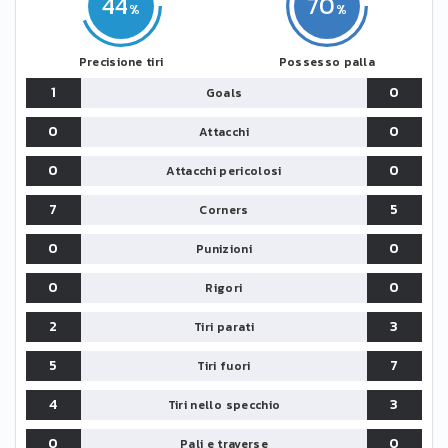
44
70
Precisione tiri
Possesso palla
1
0
Goals
0
0
Attacchi
0
0
Attacchi pericolosi
7
5
Corners
0
0
Punizioni
0
0
Rigori
2
3
Tiri parati
5
7
Tiri fuori
4
3
Tiri nello specchio
0
0
Pali e traverse