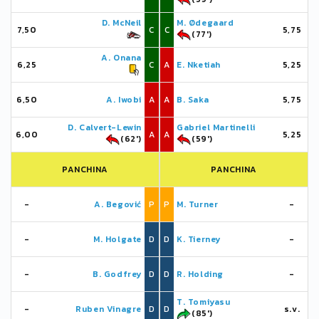
D. McNeil
M. Ødegaard
7,50
C
C
5,75
(77')
A. Onana
6,25
C
A
E. Nketiah
5,25
6,50
A. Iwobi
A
A
B. Saka
5,75
D. Calvert-Lewin
Gabriel Martinelli
6,00
A
A
5,25
(62')
(59')
PANCHINA
PANCHINA
-
A. Begović
P
P
M. Turner
-
-
M. Holgate
D
D
K. Tierney
-
-
B. Godfrey
D
D
R. Holding
-
T. Tomiyasu
-
Ruben Vinagre
D
D
s.v.
(85')