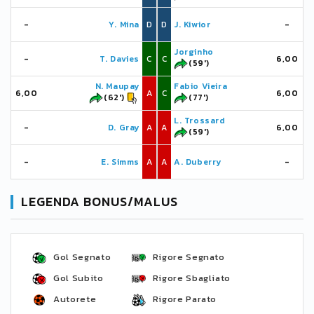
-
Y. Mina
D
D
J. Kiwior
-
Jorginho
-
T. Davies
C
C
6,00
(59')
N. Maupay
Fabio Vieira
6,00
A
C
6,00
(62')
(77')
L. Trossard
-
D. Gray
A
A
6,00
(59')
-
E. Simms
A
A
A. Duberry
-
LEGENDA BONUS/MALUS
Gol Segnato
Rigore Segnato
Gol Subito
Rigore Sbagliato
Autorete
Rigore Parato