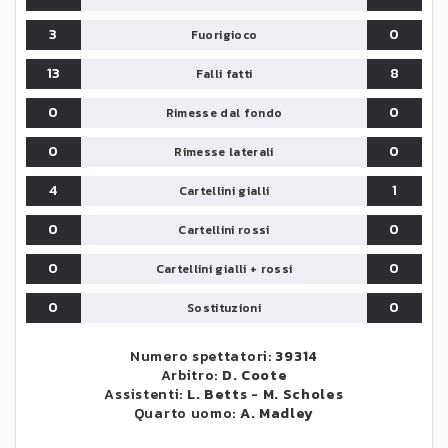
3
0
Fuorigioco
13
8
Falli fatti
0
0
Rimesse dal fondo
0
0
Rimesse laterali
4
1
Cartellini gialli
0
0
Cartellini rossi
0
0
Cartellini gialli + rossi
0
0
Sostituzioni
Numero spettatori:
39314
Arbitro:
D. Coote
Assistenti:
L. Betts
-
M. Scholes
Quarto uomo:
A. Madley