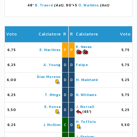
48'
B. Traoré
(Ast)
, 90'+5
O. Watkins
(Ast)
Voto
Calciatore
R
R
Calciatore
Voto
K. Navas
6,75
E. Martínez
P
P
5,75
6,25
A. Young
D
D
Felipe
5,75
Àlex Moreno
6,00
D
D
M. Niakhaté
5,25
6,25
T. Mings
D
D
N. Williams
5,75
E. Konsa
J. Worrall
5,50
D
D
5,25
(65')
H. Toffolo
6,25
J. McGinn
C
D
5,50
J. Shelvey