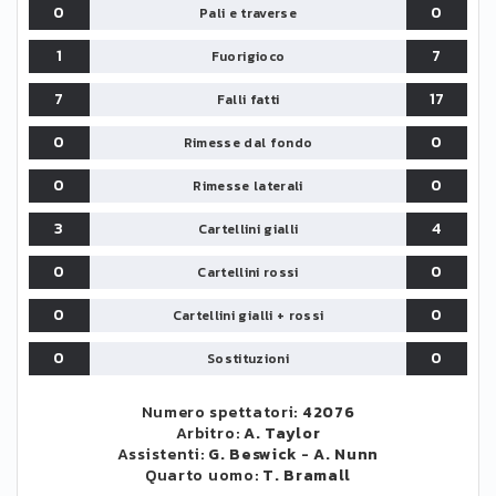
0
0
Pali e traverse
1
7
Fuorigioco
7
17
Falli fatti
0
0
Rimesse dal fondo
0
0
Rimesse laterali
3
4
Cartellini gialli
0
0
Cartellini rossi
0
0
Cartellini gialli + rossi
0
0
Sostituzioni
Numero spettatori:
42076
Arbitro:
A. Taylor
Assistenti:
G. Beswick
-
A. Nunn
Quarto uomo:
T. Bramall