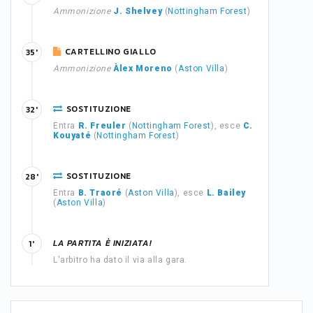
Ammonizione
J. Shelvey
(
Nottingham Forest
)
CARTELLINO GIALLO
35'
Ammonizione
Àlex Moreno
(
Aston Villa
)
SOSTITUZIONE
32'
Entra
R. Freuler
(
Nottingham Forest
), esce
C.
Kouyaté
(
Nottingham Forest
)
SOSTITUZIONE
28'
Entra
B. Traoré
(
Aston Villa
), esce
L. Bailey
(
Aston Villa
)
LA PARTITA È INIZIATA!
1'
L'arbitro ha dato il via alla gara.