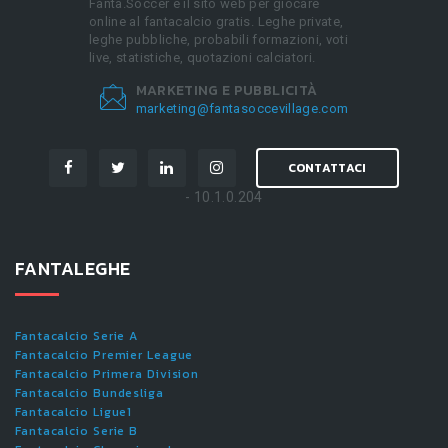
Fanta.Soccer è il sito web per giocare
online al fantacalcio gratis. Leghe private,
leghe pubbliche, probabili formazioni, voti
live, statistiche, quotazioni calciatori.
MARKETING E PUBBLICITÀ
marketing@fantasoccevillage.com
CONTATTACI
- 10.1.0.204
FANTALEGHE
Fantacalcio Serie A
Fantacalcio Premier League
Fantacalcio Primera Division
Fantacalcio Bundesliga
Fantacalcio Ligue1
Fantacalcio Serie B