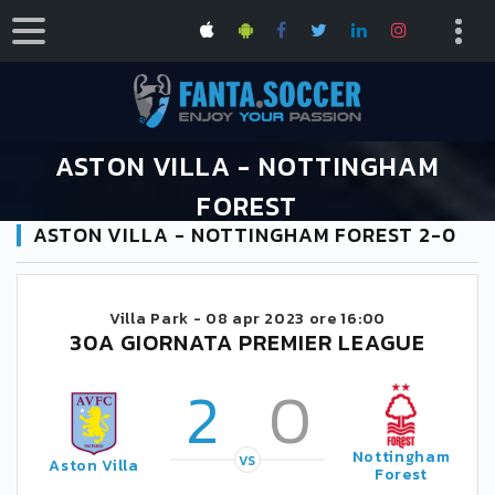
ASTON VILLA - NOTTINGHAM
FOREST
ASTON VILLA - NOTTINGHAM FOREST 2-0
HOME
CALENDARIO PREMIER LEAGUE 2022/2023
ASTON VILLA - NOTTINGHAM FOREST
Villa Park -
08 apr 2023 ore 16:00
30A GIORNATA PREMIER LEAGUE
2
0
Nottingham
VS
Aston Villa
Forest