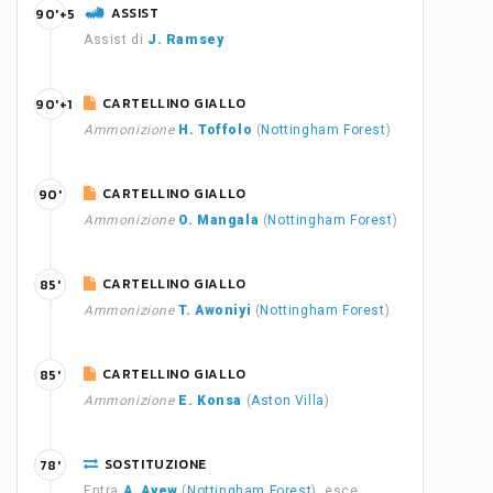
ASSIST
90'+5
Assist di
J. Ramsey
CARTELLINO GIALLO
90'+1
Ammonizione
H. Toffolo
(
Nottingham Forest
)
CARTELLINO GIALLO
90'
Ammonizione
O. Mangala
(
Nottingham Forest
)
CARTELLINO GIALLO
85'
Ammonizione
T. Awoniyi
(
Nottingham Forest
)
CARTELLINO GIALLO
85'
Ammonizione
E. Konsa
(
Aston Villa
)
SOSTITUZIONE
78'
Entra
A. Ayew
(
Nottingham Forest
), esce