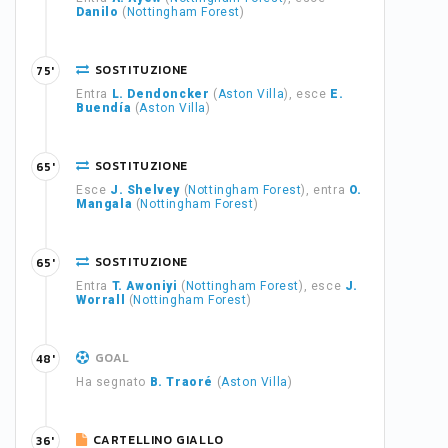
Danilo
(
Nottingham Forest
)
SOSTITUZIONE
75'
Entra
L. Dendoncker
(
Aston Villa
), esce
E.
Buendía
(
Aston Villa
)
SOSTITUZIONE
65'
Esce
J. Shelvey
(
Nottingham Forest
), entra
O.
Mangala
(
Nottingham Forest
)
SOSTITUZIONE
65'
Entra
T. Awoniyi
(
Nottingham Forest
), esce
J.
Worrall
(
Nottingham Forest
)
GOAL
48'
Ha segnato
B. Traoré
(
Aston Villa
)
CARTELLINO GIALLO
36'