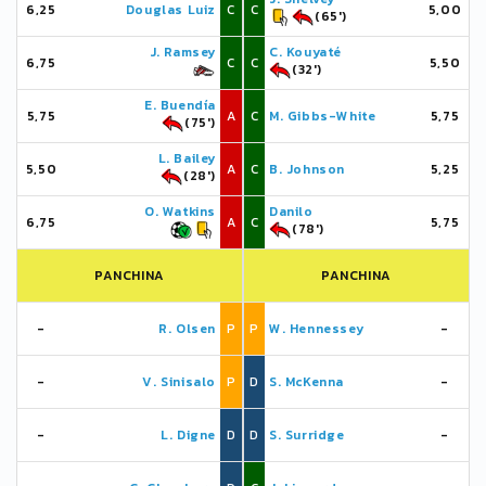
6,25
Douglas Luiz
C
C
5,00
(65')
J. Ramsey
C. Kouyaté
6,75
C
C
5,50
(32')
E. Buendía
5,75
A
C
M. Gibbs-White
5,75
(75')
L. Bailey
5,50
A
C
B. Johnson
5,25
(28')
O. Watkins
Danilo
6,75
A
C
5,75
(78')
PANCHINA
PANCHINA
-
R. Olsen
P
P
W. Hennessey
-
-
V. Sinisalo
P
D
S. McKenna
-
-
L. Digne
D
D
S. Surridge
-