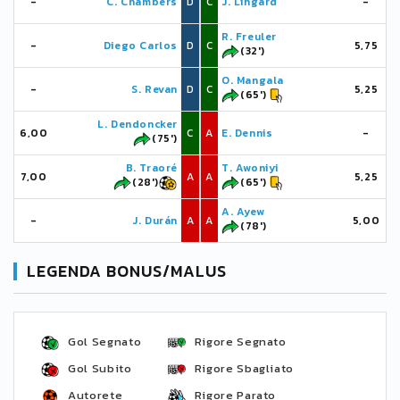
-
C. Chambers
D
C
J. Lingard
-
R. Freuler
-
Diego Carlos
D
C
5,75
(32')
O. Mangala
-
S. Revan
D
C
5,25
(65')
L. Dendoncker
6,00
C
A
E. Dennis
-
(75')
B. Traoré
T. Awoniyi
7,00
A
A
5,25
(28')
(65')
A. Ayew
-
J. Durán
A
A
5,00
(78')
LEGENDA BONUS/MALUS
Gol Segnato
Rigore Segnato
Gol Subito
Rigore Sbagliato
Autorete
Rigore Parato