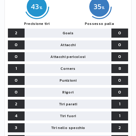
43
35
Precisione tiri
Possesso palla
2
0
Goals
0
0
Attacchi
0
0
Attacchi pericolosi
1
8
Corners
0
0
Punizioni
0
0
Rigori
2
1
Tiri parati
4
1
Tiri fuori
3
2
Tiri nello specchio