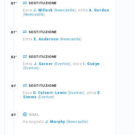
SOSTITUZIONE
87'
Esce
J. Willock
(
Newcastle
), entra
A. Gordon
(
Newcastle
)
SOSTITUZIONE
87'
Entra
E. Anderson
(
Newcastle
)
SOSTITUZIONE
82'
Entra
J. Garner
(
Everton
), esce
I. Guèye
(
Everton
)
SOSTITUZIONE
81'
Esce
D. Calvert-Lewin
(
Everton
), entra
E.
Simms
(
Everton
)
GOAL
81'
Ha segnato
J. Murphy
(
Newcastle
)