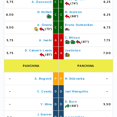
5,75
A. Doucouré
C
C
6,25
(74')
D. McNeil
M. Almirón
6,50
C
C
6,25
(68')
A. Onana
Bruno Guimarães
5,50
C
C
6,75
(73')
C. Wilson
5,75
A. Iwobi
A
A
7,75
(87')
D. Calvert-Lewin
Joelinton
5,75
A
A
7,00
(81')
PANCHINA
PANCHINA
-
A. Begović
P
P
M. Dúbravka
-
-
C. Coady
D
D
Javi Manquillo
-
D. Burn
-
Y. Mina
D
D
5,50
(68')
J. Garner