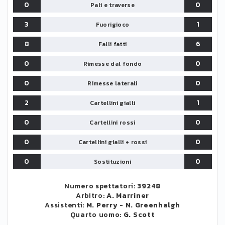
0
0
Pali e traverse
3
1
Fuorigioco
8
6
Falli fatti
0
0
Rimesse dal fondo
0
0
Rimesse laterali
2
1
Cartellini gialli
0
0
Cartellini rossi
0
0
Cartellini gialli + rossi
0
0
Sostituzioni
Numero spettatori:
39248
Arbitro:
A. Marriner
Assistenti:
M. Perry
-
N. Greenhalgh
Quarto uomo:
G. Scott