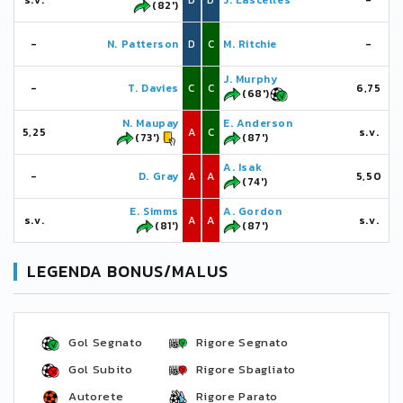
s.v.
D
D
J. Lascelles
-
(82')
-
N. Patterson
D
C
M. Ritchie
-
J. Murphy
-
T. Davies
C
C
6,75
(68')
N. Maupay
E. Anderson
5,25
A
C
s.v.
(73')
(87')
A. Isak
-
D. Gray
A
A
5,50
(74')
E. Simms
A. Gordon
s.v.
A
A
s.v.
(81')
(87')
LEGENDA BONUS/MALUS
Gol Segnato
Rigore Segnato
Gol Subito
Rigore Sbagliato
Autorete
Rigore Parato