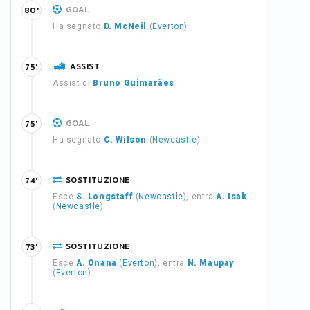
GOAL
80'
Ha segnato
D. McNeil
(
Everton
)
ASSIST
75'
Assist di
Bruno Guimarães
GOAL
75'
Ha segnato
C. Wilson
(
Newcastle
)
SOSTITUZIONE
74'
Esce
S. Longstaff
(
Newcastle
), entra
A. Isak
(
Newcastle
)
SOSTITUZIONE
73'
Esce
A. Onana
(
Everton
), entra
N. Maupay
(
Everton
)