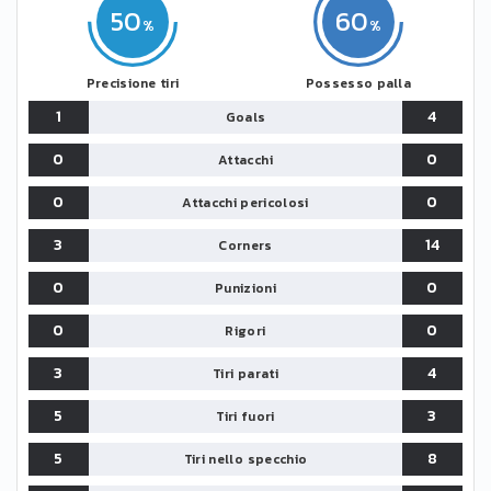
50
60
Precisione tiri
Possesso palla
1
4
Goals
0
0
Attacchi
0
0
Attacchi pericolosi
3
14
Corners
0
0
Punizioni
0
0
Rigori
3
4
Tiri parati
5
3
Tiri fuori
5
8
Tiri nello specchio