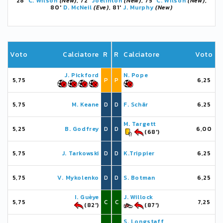
28'
C. Wilson
(New)
, 72'
Joelinton
(New)
, 75'
C. Wilson
(New)
,
80'
D. McNeil
(Eve)
, 81'
J. Murphy
(New)
Voto
Calciatore
R
R
Calciatore
Voto
J. Pickford
N. Pope
5,75
P
P
6,25
5,75
M. Keane
D
D
F. Schär
6,25
M. Targett
5,25
B. Godfrey
D
D
6,00
(68')
5,75
J. Tarkowski
D
D
K.Trippier
6,25
5,75
V. Mykolenko
D
D
S. Botman
6,25
I. Guèye
J. Willock
5,75
C
C
7,25
(82')
(87')
S. Longstaff