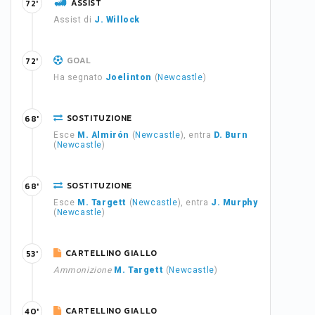
ASSIST
72'
Assist di
J. Willock
GOAL
72'
Ha segnato
Joelinton
(
Newcastle
)
SOSTITUZIONE
68'
Esce
M. Almirón
(
Newcastle
), entra
D. Burn
(
Newcastle
)
SOSTITUZIONE
68'
Esce
M. Targett
(
Newcastle
), entra
J. Murphy
(
Newcastle
)
CARTELLINO GIALLO
53'
Ammonizione
M. Targett
(
Newcastle
)
CARTELLINO GIALLO
40'