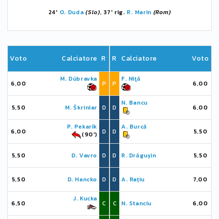
24'
O. Duda
(Slo)
, 37' rig.
R. Marin
(Rom)
Voto
Calciatore
R
R
Calciatore
Voto
M. Dúbravka
F. Niţă
6,00
P
P
6,00
N. Bancu
5,50
M. Škriniar
D
D
6,00
P. Pekarík
A. Burcă
6,00
D
D
5,50
(90')
5,50
D. Vavro
D
D
R. Drăgușin
5,50
5,50
D. Hancko
D
D
A. Rațiu
7,00
J. Kucka
6,50
C
C
N. Stanciu
6,00