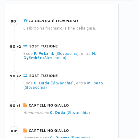
LA PARTITA È TERMINATA!
90'
L'arbitro ha fischiato la fine della gara.
SOSTITUZIONE
90'+2
Esce
P. Pekarík
(
Slovacchia
), entra
N.
Gyömbér
(
Slovacchia
)
SOSTITUZIONE
90'+2
Esce
O. Duda
(
Slovacchia
), entra
M. Bero
(
Slovacchia
)
CARTELLINO GIALLO
90'+1
Ammonizione
O. Duda
(
Slovacchia
)
CARTELLINO GIALLO
88'