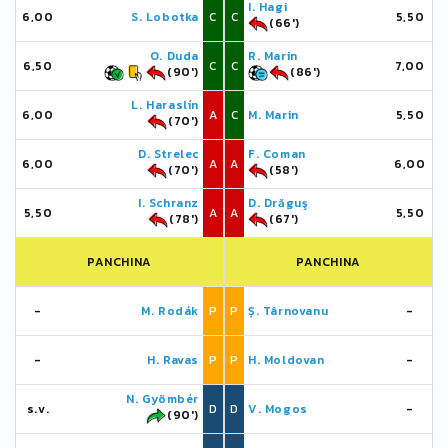
I. Hagi
6,00
S. Lobotka
C
C
5,50
(66')
O. Duda
R. Marin
6,50
C
C
7,00
(90')
(86')
L. Haraslín
6,00
A
C
M. Marin
5,50
(70')
D. Strelec
F. Coman
6,00
A
A
6,00
(70')
(58')
I. Schranz
D. Drăguş
5,50
A
A
5,50
(78')
(67')
PANCHINA
PANCHINA
-
M. Rodák
P
P
Ș. Târnovanu
-
-
H. Ravas
P
P
H. Moldovan
-
N. Gyömbér
s.v.
D
D
V. Mogos
-
(90')