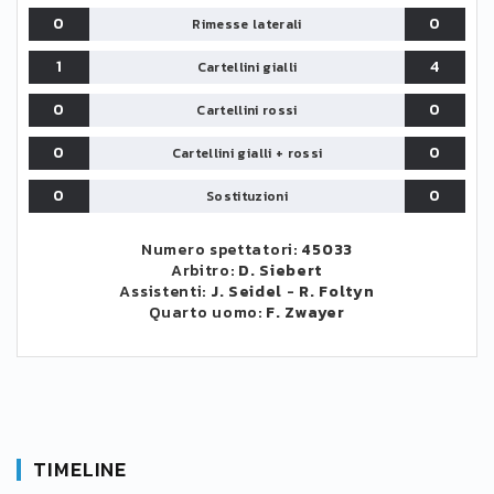
0
0
Rimesse laterali
1
4
Cartellini gialli
0
0
Cartellini rossi
0
0
Cartellini gialli + rossi
0
0
Sostituzioni
Numero spettatori:
45033
Arbitro:
D. Siebert
Assistenti:
J. Seidel
-
R. Foltyn
Quarto uomo:
F. Zwayer
TIMELINE