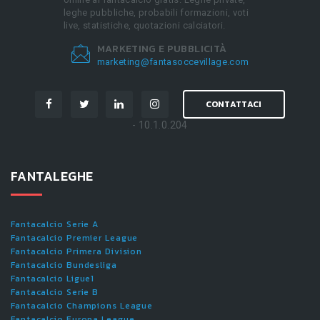
leghe pubbliche, probabili formazioni, voti
live, statistiche, quotazioni calciatori.
MARKETING E PUBBLICITÀ
marketing@fantasoccevillage.com
CONTATTACI
- 10.1.0.204
FANTALEGHE
Fantacalcio Serie A
Fantacalcio Premier League
Fantacalcio Primera Division
Fantacalcio Bundesliga
Fantacalcio Ligue1
Fantacalcio Serie B
Fantacalcio Champions League
Fantacalcio Europa League