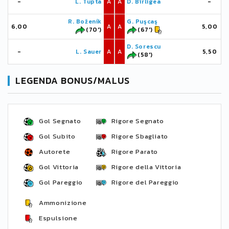
-
L. Tupta
A
A
D. Bîrligea
-
R. Boženík
G. Puşcaş
6,00
A
A
5,00
(70')
(67')
D. Sorescu
-
L. Sauer
A
A
5,50
(58')
LEGENDA BONUS/MALUS
Gol Segnato
Rigore Segnato
Gol Subito
Rigore Sbagliato
Autorete
Rigore Parato
Gol Vittoria
Rigore della Vittoria
Gol Pareggio
Rigore del Pareggio
Ammonizione
Espulsione