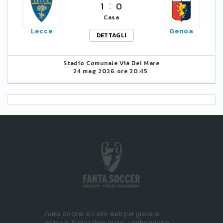
1
0
Casa
Lecce
Genoa
DETTAGLI
Stadio Comunale Via Del Mare
24 mag 2026 ore 20:45
Fanta.Soccer è il sito web per giocare
online al fantacalcio gratis. Leghe private,