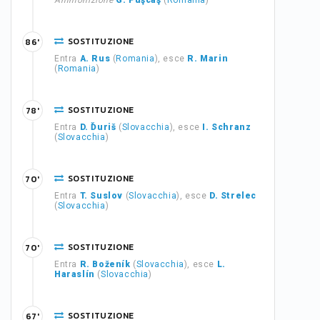
Ammonizione
G. Puşcaş
(
Romania
)
SOSTITUZIONE
86'
Entra
A. Rus
(
Romania
), esce
R. Marin
(
Romania
)
SOSTITUZIONE
78'
Entra
D. Ďuriš
(
Slovacchia
), esce
I. Schranz
(
Slovacchia
)
SOSTITUZIONE
70'
Entra
T. Suslov
(
Slovacchia
), esce
D. Strelec
(
Slovacchia
)
SOSTITUZIONE
70'
Entra
R. Boženík
(
Slovacchia
), esce
L.
Haraslín
(
Slovacchia
)
SOSTITUZIONE
67'