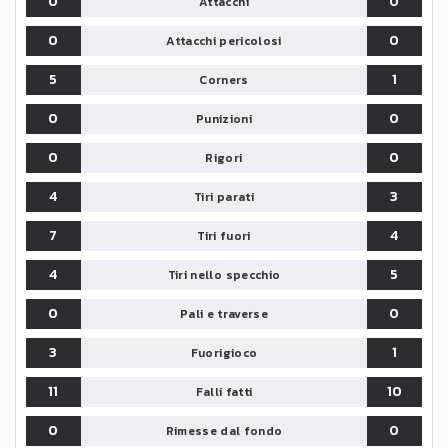
0
0
Attacchi
0
0
Attacchi pericolosi
5
1
Corners
0
0
Punizioni
0
0
Rigori
4
3
Tiri parati
7
4
Tiri fuori
4
5
Tiri nello specchio
0
0
Pali e traverse
3
1
Fuorigioco
11
10
Falli fatti
0
0
Rimesse dal fondo