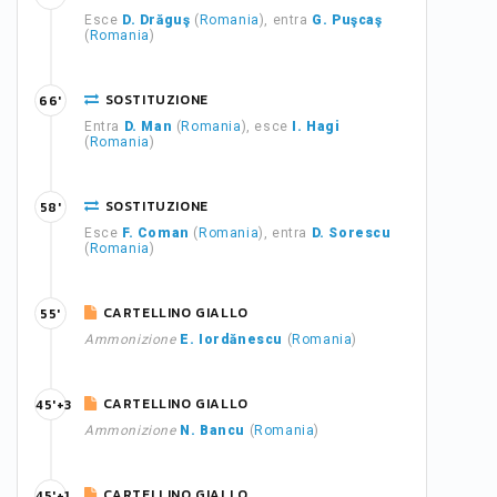
Esce
D. Drăguş
(
Romania
), entra
G. Puşcaş
(
Romania
)
SOSTITUZIONE
66'
Entra
D. Man
(
Romania
), esce
I. Hagi
(
Romania
)
SOSTITUZIONE
58'
Esce
F. Coman
(
Romania
), entra
D. Sorescu
(
Romania
)
CARTELLINO GIALLO
55'
Ammonizione
E. Iordănescu
(
Romania
)
CARTELLINO GIALLO
45'+3
Ammonizione
N. Bancu
(
Romania
)
CARTELLINO GIALLO
45'+1