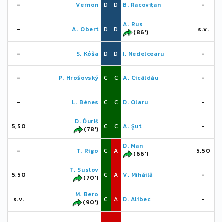
-
Vernon
D
D
B. Racovițan
-
A. Rus
-
A. Obert
D
D
s.v.
(86')
-
S. Kóša
D
D
I. Nedelcearu
-
-
P. Hrošovský
C
C
A. Cicâldău
-
-
L. Bénes
C
C
D. Olaru
-
D. Ďuriš
5,50
C
C
A. Şut
-
(78')
D. Man
-
T. Rigo
C
A
5,50
(66')
T. Suslov
5,50
C
A
V. Mihăilă
-
(70')
M. Bero
s.v.
C
A
D. Alibec
-
(90')