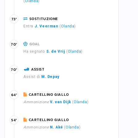
(
Olanda
)
SOSTITUZIONE
73'
Entra
J. Veerman
(
Olanda
)
GOAL
70'
Ha segnato
S. de Vrij
(
Olanda
)
ASSIST
70'
Assist di
M. Depay
CARTELLINO GIALLO
64'
Ammonizione
V. van Dijk
(
Olanda
)
CARTELLINO GIALLO
54'
Ammonizione
N. Aké
(
Olanda
)