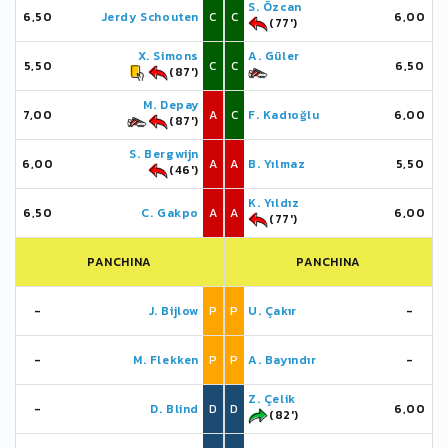
S. Özcan
6,50
Jerdy Schouten
C
C
6,00
(77')
X. Simons
A. Güler
5,50
C
C
6,50
(87')
M. Depay
7,00
A
C
F. Kadıoğlu
6,00
(87')
S. Bergwijn
6,00
A
A
B. Yılmaz
5,50
(46')
K. Yıldız
6,50
C. Gakpo
A
A
6,00
(77')
PANCHINA
PANCHINA
-
J. Bijlow
P
P
U. Çakır
-
-
M. Flekken
P
P
A. Bayındır
-
Z. Çelik
-
D. Blind
D
D
6,00
(82')