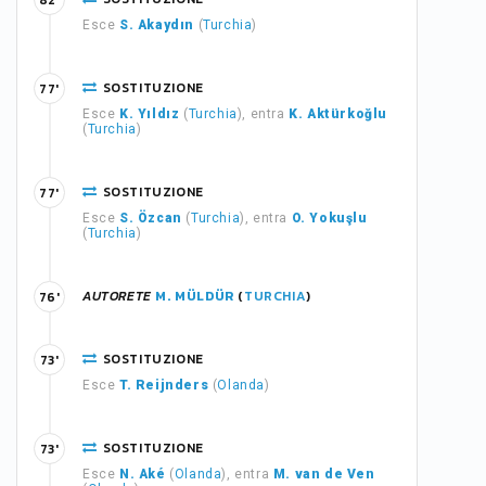
82'
Esce
S. Akaydın
(
Turchia
)
SOSTITUZIONE
77'
Esce
K. Yıldız
(
Turchia
), entra
K. Aktürkoğlu
(
Turchia
)
SOSTITUZIONE
77'
Esce
S. Özcan
(
Turchia
), entra
O. Yokuşlu
(
Turchia
)
AUTORETE
M. MÜLDÜR
(
TURCHIA
)
76'
SOSTITUZIONE
73'
Esce
T. Reijnders
(
Olanda
)
SOSTITUZIONE
73'
Esce
N. Aké
(
Olanda
), entra
M. van de Ven