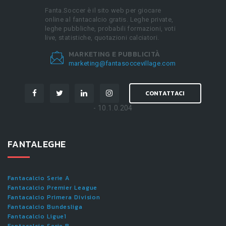
Fanta.Soccer è il sito web per giocare
online al fantacalcio gratis. Leghe private,
leghe pubbliche, probabili formazioni, voti
live, statistiche, quotazioni calciatori.
MARKETING E PUBBLICITÀ
marketing@fantasoccevillage.com
CONTATTACI
- 10.1.0.204
FANTALEGHE
Fantacalcio Serie A
Fantacalcio Premier League
Fantacalcio Primera Division
Fantacalcio Bundesliga
Fantacalcio Ligue1
Fantacalcio Serie B