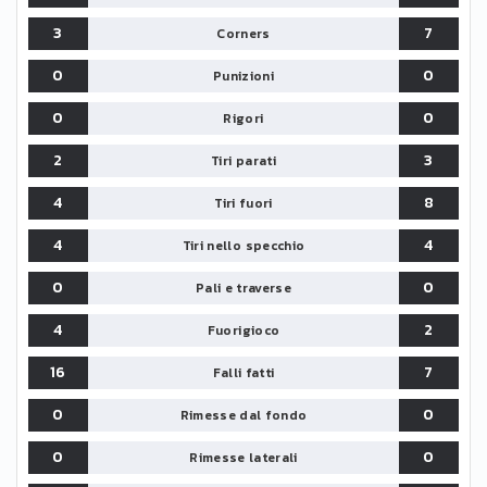
3
7
Corners
0
0
Punizioni
0
0
Rigori
2
3
Tiri parati
4
8
Tiri fuori
4
4
Tiri nello specchio
0
0
Pali e traverse
4
2
Fuorigioco
16
7
Falli fatti
0
0
Rimesse dal fondo
0
0
Rimesse laterali