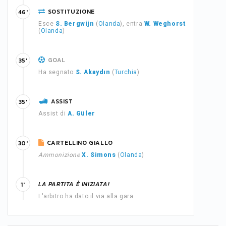
SOSTITUZIONE
46'
Esce
S. Bergwijn
(
Olanda
), entra
W. Weghorst
(
Olanda
)
GOAL
35'
Ha segnato
S. Akaydın
(
Turchia
)
ASSIST
35'
Assist di
A. Güler
CARTELLINO GIALLO
30'
Ammonizione
X. Simons
(
Olanda
)
LA PARTITA È INIZIATA!
1'
L'arbitro ha dato il via alla gara.