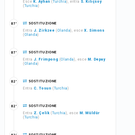
Esce
K. Ayhan
(
Turchia
), entra
S. Kılıçsoy
(
Turchia
)
SOSTITUZIONE
87'
Entra
J. Zirkzee
(
Olanda
), esce
X. Simons
(
Olanda
)
SOSTITUZIONE
87'
Entra
J. Frimpong
(
Olanda
), esce
M. Depay
(
Olanda
)
SOSTITUZIONE
82'
Entra
C. Tosun
(
Turchia
)
SOSTITUZIONE
82'
Entra
Z. Çelik
(
Turchia
), esce
M. Müldür
(
Turchia
)
SOSTITUZIONE