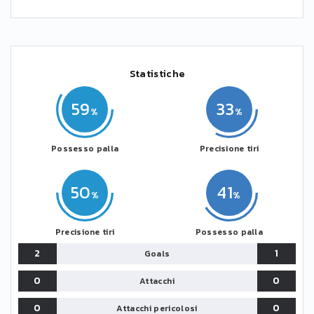
Statistiche
59
33
Possesso palla
Precisione tiri
50
41
Precisione tiri
Possesso palla
2
1
Goals
0
0
Attacchi
0
0
Attacchi pericolosi