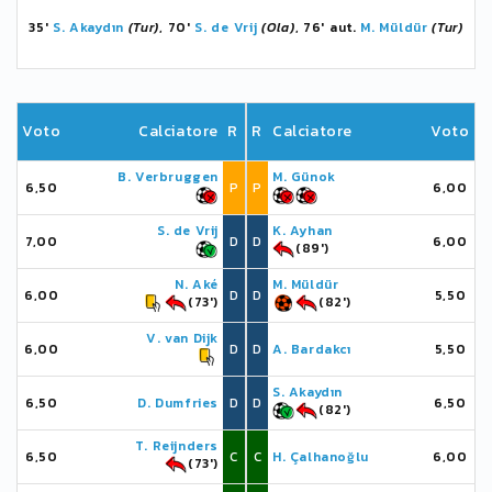
35'
S. Akaydın
(Tur)
, 70'
S. de Vrij
(Ola)
, 76' aut.
M. Müldür
(Tur)
Voto
Calciatore
R
R
Calciatore
Voto
B. Verbruggen
M. Günok
6,50
P
P
6,00
S. de Vrij
K. Ayhan
7,00
D
D
6,00
(89')
N. Aké
M. Müldür
6,00
D
D
5,50
(73')
(82')
V. van Dijk
6,00
D
D
A. Bardakcı
5,50
S. Akaydın
6,50
D. Dumfries
D
D
6,50
(82')
T. Reijnders
6,50
C
C
H. Çalhanoğlu
6,00
(73')