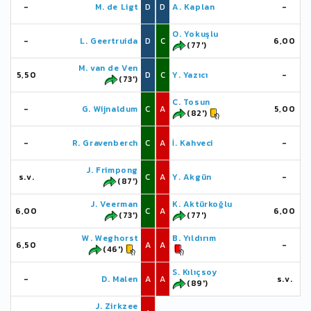
-
M. de Ligt
D
D
A. Kaplan
-
O. Yokuşlu
-
L. Geertruida
D
C
6,00
(77')
M. van de Ven
5,50
D
C
Y. Yazıcı
-
(73')
C. Tosun
-
G. Wijnaldum
C
A
5,00
(82')
-
R. Gravenberch
C
A
İ. Kahveci
-
J. Frimpong
s.v.
C
A
Y. Akgün
-
(87')
J. Veerman
K. Aktürkoğlu
6,00
C
A
6,00
(73')
(77')
W. Weghorst
B. Yıldırım
6,50
A
A
-
(46')
S. Kılıçsoy
-
D. Malen
A
A
s.v.
(89')
J. Zirkzee