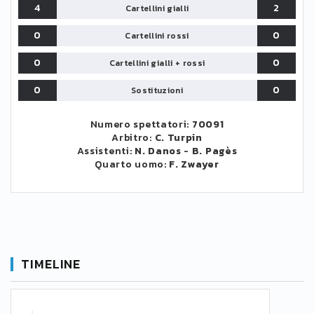
4
2
Cartellini gialli
0
0
Cartellini rossi
0
0
Cartellini gialli + rossi
0
0
Sostituzioni
Numero spettatori:
70091
Arbitro:
C. Turpin
Assistenti:
N. Danos
-
B. Pagès
Quarto uomo:
F. Zwayer
TIMELINE