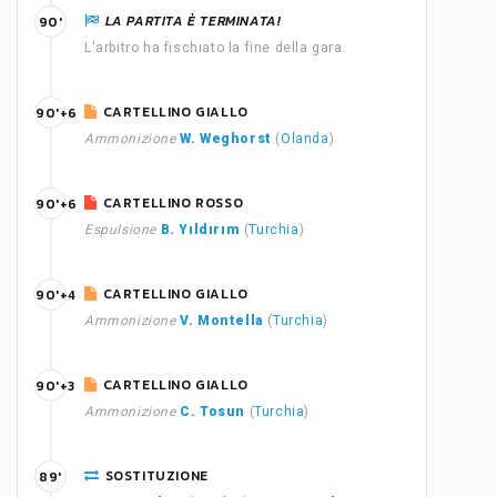
LA PARTITA È TERMINATA!
90'
L'arbitro ha fischiato la fine della gara.
CARTELLINO GIALLO
90'+6
Ammonizione
W. Weghorst
(
Olanda
)
CARTELLINO ROSSO
90'+6
Espulsione
B. Yıldırım
(
Turchia
)
CARTELLINO GIALLO
90'+4
Ammonizione
V. Montella
(
Turchia
)
CARTELLINO GIALLO
90'+3
Ammonizione
C. Tosun
(
Turchia
)
SOSTITUZIONE
89'