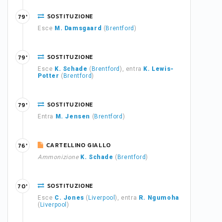
SOSTITUZIONE
79'
Esce
M. Damsgaard
(
Brentford
)
SOSTITUZIONE
79'
Esce
K. Schade
(
Brentford
), entra
K. Lewis-
Potter
(
Brentford
)
SOSTITUZIONE
79'
Entra
M. Jensen
(
Brentford
)
CARTELLINO GIALLO
76'
Ammonizione
K. Schade
(
Brentford
)
SOSTITUZIONE
70'
Esce
C. Jones
(
Liverpool
), entra
R. Ngumoha
(
Liverpool
)