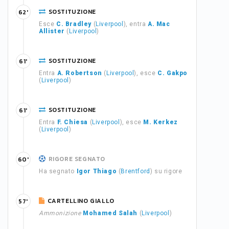
SOSTITUZIONE
62'
Esce
C. Bradley
(
Liverpool
), entra
A. Mac
Allister
(
Liverpool
)
SOSTITUZIONE
61'
Entra
A. Robertson
(
Liverpool
), esce
C. Gakpo
(
Liverpool
)
SOSTITUZIONE
61'
Entra
F. Chiesa
(
Liverpool
), esce
M. Kerkez
(
Liverpool
)
RIGORE SEGNATO
60'
Ha segnato
Igor Thiago
(
Brentford
) su rigore
CARTELLINO GIALLO
57'
Ammonizione
Mohamed Salah
(
Liverpool
)