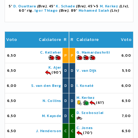
5'
D. Ouattara
(Bre)
, 45'
K. Schade
(Bre)
, 45'+5
M. Kerkez
(Liv)
,
60' rig.
Igor Thiago
(Bre)
, 89'
Mohamed Salah
(Liv)
Voto
Calciatore
R
R
Calciatore
Voto
C. Kelleher
G. Mamardashvili
6,50
P
P
6,00
K. Ajer
6,50
D
D
V. van Dijk
5,50
(90')
6,00
S. van den Berg
D
D
I. Konaté
6,00
M. Kerkez
6,50
N. Collins
D
D
6,50
(61')
D. Szoboszlai
6,50
M. Kayode
D
C
7,00
C. Jones
6,50
J. Henderson
C
C
6,50
(70')