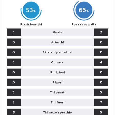
53
66
Precisione tiri
Possesso palla
3
2
Goals
0
0
Attacchi
0
0
Attacchi pericolosi
5
4
Corners
0
0
Punizioni
0
0
Rigori
3
5
Tiri parati
7
7
Tiri fuori
8
5
Tiri nello specchio