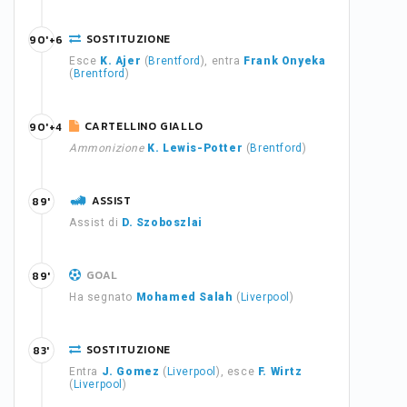
SOSTITUZIONE
90'+6
Esce
K. Ajer
(
Brentford
), entra
Frank Onyeka
(
Brentford
)
CARTELLINO GIALLO
90'+4
Ammonizione
K. Lewis-Potter
(
Brentford
)
ASSIST
89'
Assist di
D. Szoboszlai
GOAL
89'
Ha segnato
Mohamed Salah
(
Liverpool
)
SOSTITUZIONE
83'
Entra
J. Gomez
(
Liverpool
), esce
F. Wirtz
(
Liverpool
)