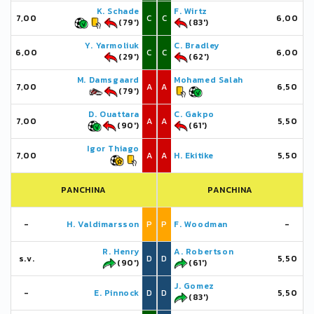
K. Schade
F. Wirtz
7,00
C
C
6,00
(79')
(83')
Y. Yarmoliuk
C. Bradley
6,00
C
C
6,00
(29')
(62')
M. Damsgaard
Mohamed Salah
7,00
A
A
6,50
(79')
D. Ouattara
C. Gakpo
7,00
A
A
5,50
(90')
(61')
Igor Thiago
7,00
A
A
H. Ekitike
5,50
PANCHINA
PANCHINA
-
H. Valdimarsson
P
P
F. Woodman
-
R. Henry
A. Robertson
s.v.
D
D
5,50
(90')
(61')
J. Gomez
-
E. Pinnock
D
D
5,50
(83')