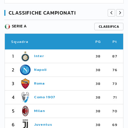
CLASSIFICHE CAMPIONATI
SERIE A
CLASSIFICA
Squadra
PG
Pt
1
Inter
38
87
2
Napoli
38
76
3
Roma
38
73
4
Como 1907
38
71
5
Milan
38
70
6
Juventus
38
69