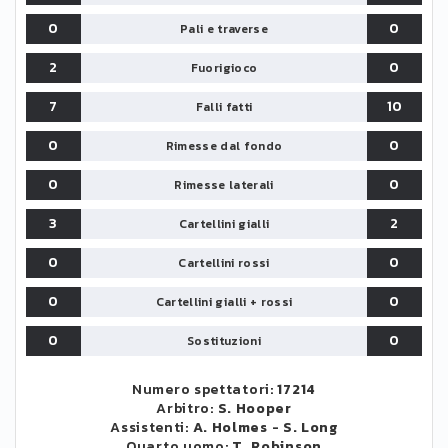
0
0
Pali e traverse
2
0
Fuorigioco
7
10
Falli fatti
0
0
Rimesse dal fondo
0
0
Rimesse laterali
3
2
Cartellini gialli
0
0
Cartellini rossi
0
0
Cartellini gialli + rossi
0
0
Sostituzioni
Numero spettatori:
17214
Arbitro:
S. Hooper
Assistenti:
A. Holmes
-
S. Long
Quarto uomo:
T. Robinson