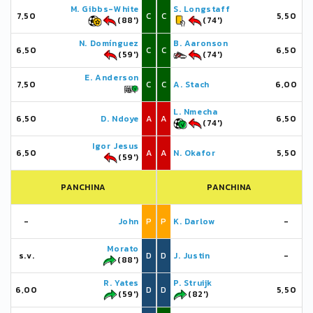
M. Gibbs-White
S. Longstaff
7,50
C
C
5,50
(88')
(74')
N. Domínguez
B. Aaronson
6,50
C
C
6,50
(59')
(74')
E. Anderson
7,50
C
C
A. Stach
6,00
L. Nmecha
6,50
D. Ndoye
A
A
6,50
(74')
Igor Jesus
6,50
A
A
N. Okafor
5,50
(59')
PANCHINA
PANCHINA
-
John
P
P
K. Darlow
-
Morato
s.v.
D
D
J. Justin
-
(88')
R. Yates
P. Struijk
6,00
D
D
5,50
(59')
(82')