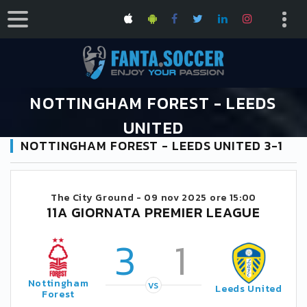
NOTTINGHAM FOREST - LEEDS
UNITED
NOTTINGHAM FOREST - LEEDS UNITED 3-1
HOME
CALENDARIO PREMIER LEAGUE 2025/2026
NOTTINGHAM FOREST - LEEDS UNITED
The City Ground -
09 nov 2025 ore 15:00
11A GIORNATA PREMIER LEAGUE
3
1
Nottingham
VS
Leeds United
Forest