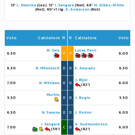
13'
L. Nmecha
(Lee)
, 15'
I. Sangaré
(Not)
, 68'
M. Gibbs-White
(Not)
, 90'+1 rig.
E. Anderson
(Not)
Voto
Calciatore
R
R
Calciatore
Voto
M. Sels
Lucas Perri
6,50
P
P
6,00
6,50
N. Milenković
D
D
E. Ampadu
6,50
J. Bijol
7,00
N. Williams
D
D
6,00
(82')
Murillo
5,50
D
D
J. Bogle
5,50
6,50
N. Savona
D
D
J. Rodon
6,00
I. Sangaré
G. Gudmundsson
7,00
C
D
6,00
(59')
(82')