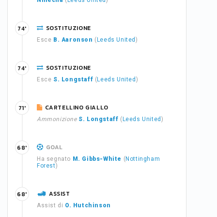
Nmecha
(
Leeds United
)
SOSTITUZIONE
74'
Esce
B. Aaronson
(
Leeds United
)
SOSTITUZIONE
74'
Esce
S. Longstaff
(
Leeds United
)
CARTELLINO GIALLO
71'
Ammonizione
S. Longstaff
(
Leeds United
)
GOAL
68'
Ha segnato
M. Gibbs-White
(
Nottingham
Forest
)
ASSIST
68'
Assist di
O. Hutchinson