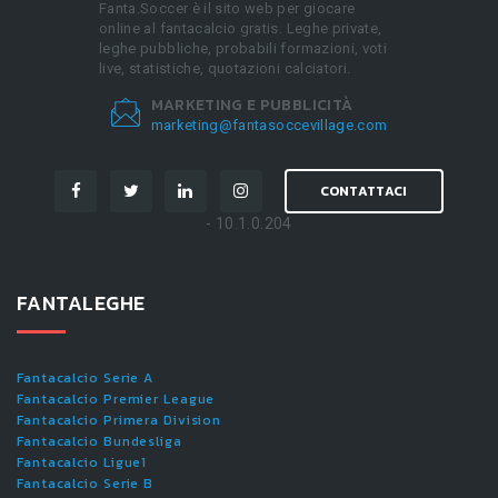
Fanta.Soccer è il sito web per giocare
online al fantacalcio gratis. Leghe private,
leghe pubbliche, probabili formazioni, voti
live, statistiche, quotazioni calciatori.
MARKETING E PUBBLICITÀ
marketing@fantasoccevillage.com
CONTATTACI
- 10.1.0.204
FANTALEGHE
Fantacalcio Serie A
Fantacalcio Premier League
Fantacalcio Primera Division
Fantacalcio Bundesliga
Fantacalcio Ligue1
Fantacalcio Serie B