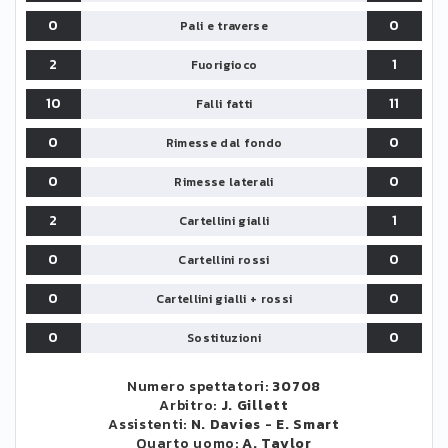
0
0
Pali e traverse
2
1
Fuorigioco
10
11
Falli fatti
0
0
Rimesse dal fondo
0
0
Rimesse laterali
2
1
Cartellini gialli
0
0
Cartellini rossi
0
0
Cartellini gialli + rossi
0
0
Sostituzioni
Numero spettatori:
30708
Arbitro:
J. Gillett
Assistenti:
N. Davies
-
E. Smart
Quarto uomo:
A. Taylor