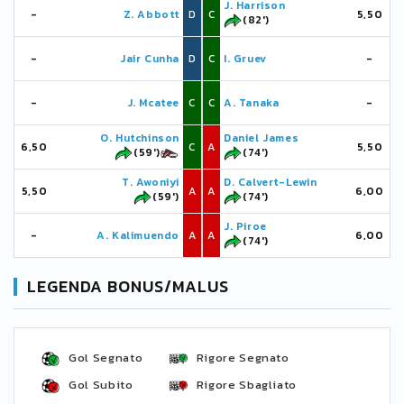
J. Harrison
-
Z. Abbott
D
C
5,50
(82')
-
Jair Cunha
D
C
I. Gruev
-
-
J. Mcatee
C
C
A. Tanaka
-
O. Hutchinson
Daniel James
6,50
C
A
5,50
(59')
(74')
T. Awoniyi
D. Calvert-Lewin
5,50
A
A
6,00
(59')
(74')
J. Piroe
-
A. Kalimuendo
A
A
6,00
(74')
LEGENDA BONUS/MALUS
Gol Segnato
Rigore Segnato
Gol Subito
Rigore Sbagliato