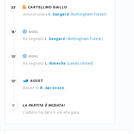
CARTELLINO GIALLO
33'
Ammonizione
I. Sangaré
(
Nottingham Forest
)
GOAL
15'
Ha segnato
I. Sangaré
(
Nottingham Forest
)
GOAL
13'
Ha segnato
L. Nmecha
(
Leeds United
)
ASSIST
13'
Assist di
B. Aaronson
LA PARTITA È INIZIATA!
1'
L'arbitro ha dato il via alla gara.