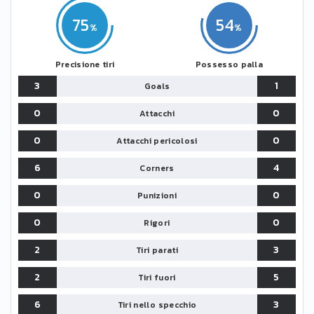
75
54
Precisione tiri
Possesso palla
3
1
Goals
0
0
Attacchi
0
0
Attacchi pericolosi
6
4
Corners
0
0
Punizioni
0
0
Rigori
2
3
Tiri parati
2
5
Tiri fuori
6
3
Tiri nello specchio