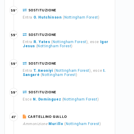
SOSTITUZIONE
59'
Entra
O. Hutchinson
(
Nottingham Forest
)
SOSTITUZIONE
59'
Entra
R. Yates
(
Nottingham Forest
), esce
Igor
Jesus
(
Nottingham Forest
)
SOSTITUZIONE
59'
Entra
T. Awoniyi
(
Nottingham Forest
), esce
I.
Sangaré
(
Nottingham Forest
)
SOSTITUZIONE
59'
Esce
N. Domínguez
(
Nottingham Forest
)
CARTELLINO GIALLO
41'
Ammonizione
Murillo
(
Nottingham Forest
)