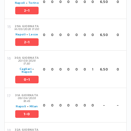
0
0
0
0
0
0
0
6,50
0
Napoli
-
Torino
2-1
29A GIORNATA
14/03/2026 17:00
0
0
0
0
0
0
0
6,50
0
Napoli
-
Lecce
2-1
30A GIORNATA
20/03/2026
17:30
0
0
0
0
0
0
1
6,50
0
Cagliari
-
Napoli
0-1
31A GIORNATA
06/04/2026
18:45
0
0
0
0
0
0
0
-
-
Napoli
-
Milan
1-0
32A GIORNATA