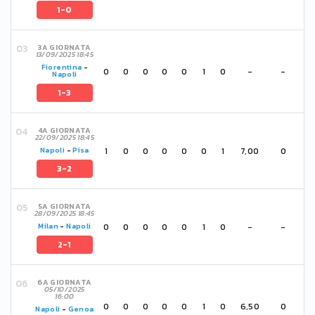
1-0
3A GIORNATA
13/09/2025 18:45
Fiorentina
-
0
0
0
0
0
1
0
-
-
Napoli
1-3
4A GIORNATA
22/09/2025 18:45
1
0
0
0
0
0
1
7,00
0
Napoli
-
Pisa
3-2
5A GIORNATA
28/09/2025 18:45
0
0
0
0
0
1
0
-
-
Milan
-
Napoli
2-1
6A GIORNATA
05/10/2025
16:00
0
0
0
0
0
1
0
6,50
0
Napoli
-
Genoa