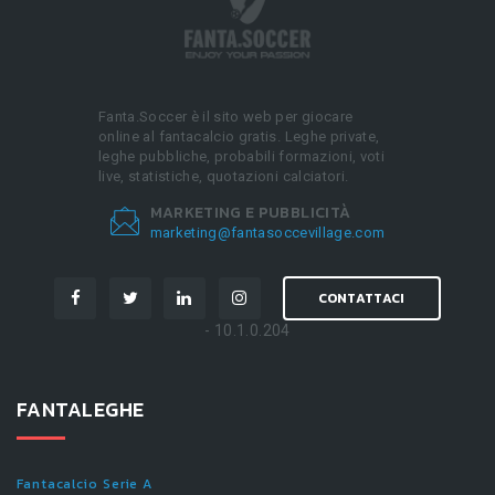
Fanta.Soccer è il sito web per giocare
online al fantacalcio gratis. Leghe private,
leghe pubbliche, probabili formazioni, voti
live, statistiche, quotazioni calciatori.
MARKETING E PUBBLICITÀ
marketing@fantasoccevillage.com
CONTATTACI
- 10.1.0.204
FANTALEGHE
Fantacalcio Serie A