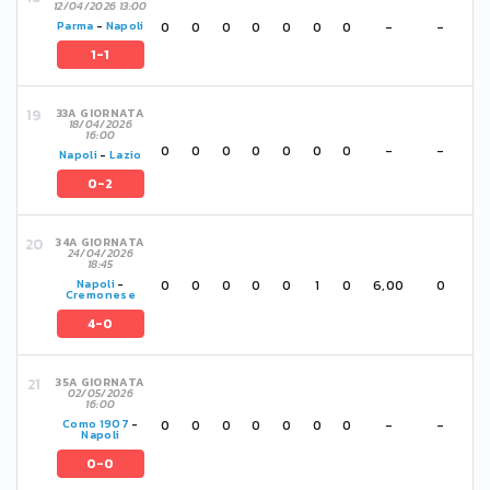
12/04/2026 13:00
0
0
0
0
0
0
0
-
-
Parma
-
Napoli
1-1
33A GIORNATA
18/04/2026
16:00
0
0
0
0
0
0
0
-
-
Napoli
-
Lazio
0-2
34A GIORNATA
24/04/2026
18:45
0
0
0
0
0
1
0
6,00
0
Napoli
-
Cremonese
4-0
35A GIORNATA
02/05/2026
16:00
0
0
0
0
0
0
0
-
-
Como 1907
-
Napoli
0-0