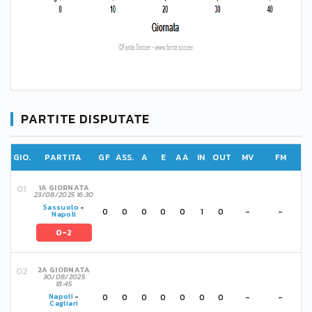
PARTITE DISPUTATE
GIO.
PARTITA
GF
ASS.
A
E
AA
IN
OUT
MV
FM
1A GIORNATA
23/08/2025 16:30
Sassuolo
-
0
0
0
0
0
1
0
-
-
Napoli
0-2
2A GIORNATA
30/08/2025
18:45
0
0
0
0
0
0
0
-
-
Napoli
-
Cagliari