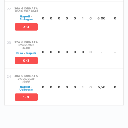
36A GIORNATA
11/05/2026 18:45
Napoli
-
0
0
0
0
0
1
0
6,00
0
Bologna
2-3
37A GIORNATA
17/05/2026
10:00
0
0
0
0
0
0
0
-
-
Pisa
-
Napoli
0-3
38A GIORNATA
24/05/2026
16:00
0
0
0
0
0
1
0
6,50
0
Napoli
-
Udinese
1-0