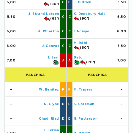
6,00
C
D
J. O'Brien
5,50
(80')
J. Strand Larsen
K. Dewsbury Hall
5,50
C
C
6,50
(65')
(90')
6,00
A. Wharton
C
C
I. Ndiaye
6,00
M. Röhl
6,00
J. Canvot
C
C
5,50
(80')
I. Sarr
Beto
7,00
A
A
7,00
(70')
PANCHINA
PANCHINA
-
W. Benítez
P
P
M. Travers
-
-
N. Clyne
D
D
S. Coleman
-
-
Chadi Riad
D
D
N. Patterson
-
J. Lerma