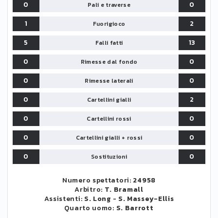
0
0
Pali e traverse
1
2
Fuorigioco
5
13
Falli fatti
0
0
Rimesse dal fondo
0
0
Rimesse laterali
0
2
Cartellini gialli
0
0
Cartellini rossi
0
0
Cartellini gialli + rossi
0
0
Sostituzioni
Numero spettatori:
24958
Arbitro:
T. Bramall
Assistenti:
S. Long
-
S. Massey-Ellis
Quarto uomo:
S. Barrott