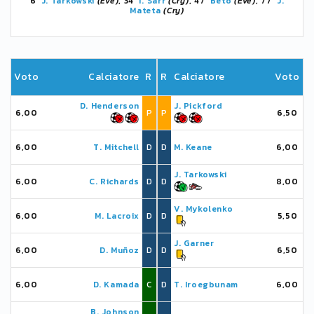
6'
J. Tarkowski
(Eve)
, 34'
I. Sarr
(Cry)
, 47'
Beto
(Eve)
, 77'
J.
Mateta
(Cry)
Voto
Calciatore
R
R
Calciatore
Voto
D. Henderson
J. Pickford
6,00
P
P
6,50
6,00
T. Mitchell
D
D
M. Keane
6,00
J. Tarkowski
6,00
C. Richards
D
D
8,00
V. Mykolenko
6,00
M. Lacroix
D
D
5,50
J. Garner
6,00
D. Muñoz
D
D
6,50
6,00
D. Kamada
C
D
T. Iroegbunam
6,00
B. Johnson