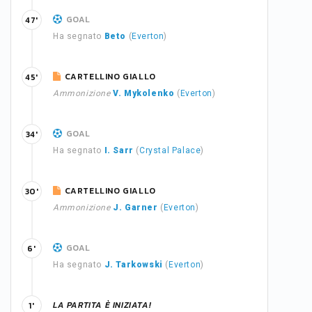
GOAL
47'
Ha segnato
Beto
(
Everton
)
CARTELLINO GIALLO
45'
Ammonizione
V. Mykolenko
(
Everton
)
GOAL
34'
Ha segnato
I. Sarr
(
Crystal Palace
)
CARTELLINO GIALLO
30'
Ammonizione
J. Garner
(
Everton
)
GOAL
6'
Ha segnato
J. Tarkowski
(
Everton
)
LA PARTITA È INIZIATA!
1'