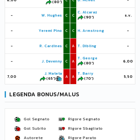
6,00
C
C
D. McNeil
-
(80')
C. Alcaraz
-
W. Hughes
C
C
s.v.
(90')
-
Yeremi Pino
C
C
H. Armstrong
-
-
R. Cardines
C
A
T. Dibling
-
T. George
-
J. Devenny
C
A
6,00
(80')
J. Mateta
T. Barry
7,00
A
A
5,50
(65')
(70')
LEGENDA BONUS/MALUS
Gol Segnato
Rigore Segnato
Gol Subito
Rigore Sbagliato
Autorete
Rigore Parato