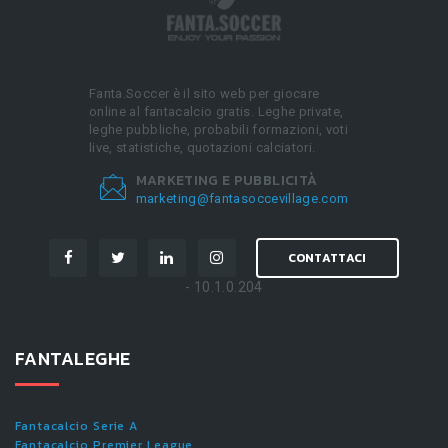
Fanta.Soccer è il sito web per giocare
online al fantacalcio gratis. Leghe private,
leghe pubbliche, probabili formazioni, voti
live, statistiche, quotazioni calciatori.
MARKETING E PUBBLICITÀ
marketing@fantasoccevillage.com
CONTATTACI
- 10.1.0.204
FANTALEGHE
Fantacalcio Serie A
Fantacalcio Premier League