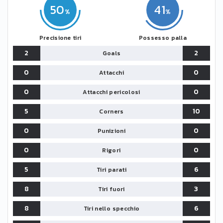
50
41
Precisione tiri
Possesso palla
2
2
Goals
0
0
Attacchi
0
0
Attacchi pericolosi
5
10
Corners
0
0
Punizioni
0
0
Rigori
5
6
Tiri parati
8
3
Tiri fuori
8
6
Tiri nello specchio