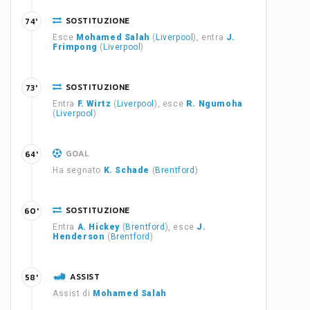
SOSTITUZIONE
74'
Esce
Mohamed Salah
(
Liverpool
), entra
J.
Frimpong
(
Liverpool
)
SOSTITUZIONE
73'
Entra
F. Wirtz
(
Liverpool
), esce
R. Ngumoha
(
Liverpool
)
GOAL
64'
Ha segnato
K. Schade
(
Brentford
)
SOSTITUZIONE
60'
Entra
A. Hickey
(
Brentford
), esce
J.
Henderson
(
Brentford
)
ASSIST
58'
Assist di
Mohamed Salah