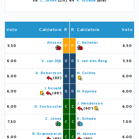
58'
C. Jones
(Liv)
, 64'
K. Schade
(Bre)
Voto
Calciatore
R
R
Calciatore
Voto
Alisson
C. Kelleher
5,50
P
P
6,50
6,00
V. van Dijk
D
D
S. van den Berg
5,50
A. Robertson
N. Collins
6,00
D
D
6,00
(83')
I. Konaté
6,00
D
D
M. Kayode
6,00
(89')
J. Henderson
6,00
D. Szoboszlai
C
C
6,00
(60')
C. Jones
K. Schade
7,50
C
C
7,00
R. Gravenberch
M. Jensen
6,00
C
C
6,00
(83')
(83')