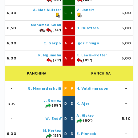
A. Mac Allister
V. Janelt
6,00
C
C
6,00
Mohamed Salah
6,50
A
A
D. Ouattara
6,00
(74')
6,00
C. Gakpo
A
A
Igor Thiago
6,00
R. Ngumoha
K. Lewis-Potter
6,00
A
A
6,00
(73')
(89')
PANCHINA
PANCHINA
-
G. Mamardashvili
P
P
H. Valdimarsson
-
J. Gomez
s.v.
D
D
K. Ajer
-
(89')
A. Hickey
-
W. Endō
D
D
5,50
(60')
M. Kerkez
6,00
D
D
E. Pinnock
-
(83')