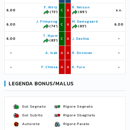
F. Wirtz
R. Nelson
6,00
C
A
s.v.
(73')
(89')
J. Frimpong
M. Damsgaard
6,00
C
A
6,00
(74')
(83')
T. Nyoni
6,00
C
A
J. Dasilva
-
(83')
-
A. Isak
A
A
R. Donovan
-
-
F. Chiesa
A
A
K. Furo
-
LEGENDA BONUS/MALUS
Gol Segnato
Rigore Segnato
Gol Subito
Rigore Sbagliato
Autorete
Rigore Parato