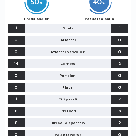
50
40
Precisione tiri
Possesso palla
1
1
Goals
0
0
Attacchi
0
0
Attacchi pericolosi
14
2
Corners
0
0
Punizioni
0
0
Rigori
1
7
Tiri parati
8
6
Tiri fuori
8
2
Tiri nello specchio
0
0
Pali e traverse