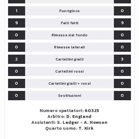
1
0
Fuorigioco
9
9
Falli fatti
0
0
Rimesse dal fondo
0
0
Rimesse laterali
2
3
Cartellini gialli
0
0
Cartellini rossi
0
0
Cartellini gialli + rossi
0
0
Sostituzioni
Numero spettatori:
60325
Arbitro:
D. England
Assistenti:
S. Ledger
-
A. Howson
Quarto uomo:
T. Kirk