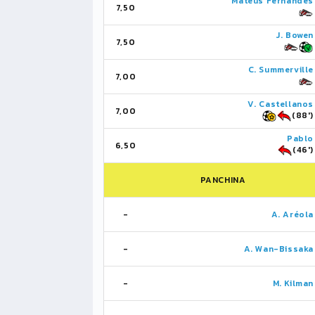
Mateus Fernandes
7,50
J. Bowen
7,50
C. Summerville
7,00
V. Castellanos
7,00
(88')
Pablo
6,50
(46')
PANCHINA
-
A. Aréola
-
A. Wan-Bissaka
-
M. Kilman