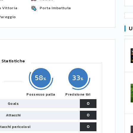
 Vittoria
Porta Imbattuta
Pareggio
U
Statistiche
58
33
Possesso palla
Precisione tiri
0
Goals
0
Attacchi
0
tacchi pericolosi