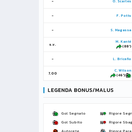
-
O. Scarles
-
F. Potts
-
S. Magassa
M. Kanté
s.v.
(88')
-
L. Briceño
C. Wilson
7,00
(46')
LEGENDA BONUS/MALUS
Gol Segnato
Rigore Seg
Gol Subito
Rigore Sbag
Autorete
Rigore Para