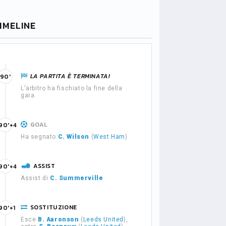
IMELINE
LA PARTITA È TERMINATA!
90'
L'arbitro ha fischiato la fine della
gara.
GOAL
90'+4
Ha segnato
C. Wilson
(
West Ham
)
ASSIST
90'+4
Assist di
C. Summerville
SOSTITUZIONE
90'+1
Esce
B. Aaronson
(
Leeds United
),