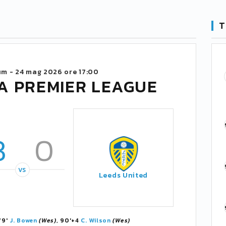
T
um -
24 mag 2026 ore 17:00
A PREMIER LEAGUE
3
0
VS
Leeds United
 79'
J. Bowen
(Wes)
, 90'+4
C. Wilson
(Wes)