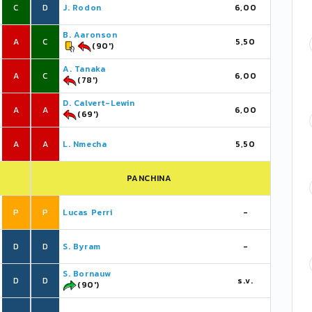
C
D
J. Rodon
6,00
B. Aaronson
A
C
5,50
(90')
A. Tanaka
A
C
6,00
(78')
D. Calvert-Lewin
A
A
6,00
(69')
A
A
L. Nmecha
5,50
PANCHINA
P
P
Lucas Perri
-
D
D
S. Byram
-
S. Bornauw
D
D
s.v.
(90')