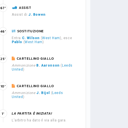
ASSIST
67'
Assist di
J. Bowen
SOSTITUZIONE
46'
Entra
C. Wilson
(
West Ham
), esce
Pablo
(
West Ham
)
CARTELLINO GIALLO
25'
Ammonizione
B. Aaronson
(
Leeds
United
)
CARTELLINO GIALLO
10'
Ammonizione
J. Bijol
(
Leeds
United
)
LA PARTITA È INIZIATA!
1'
L'arbitro ha dato il via alla gara.