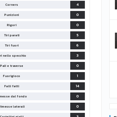
4
Corners
0
Punizioni
0
Rigori
5
Tiri parati
6
Tiri fuori
3
iri nello specchio
0
Pali e traverse
1
Fuorigioco
14
Falli fatti
0
messe dal fondo
0
Rimesse laterali
3
Cartellini gialli