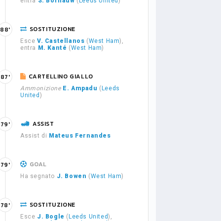
entra
S. Bornauw
(
Leeds United
)
SOSTITUZIONE
88'
Esce
V. Castellanos
(
West Ham
),
entra
M. Kanté
(
West Ham
)
CARTELLINO GIALLO
87'
Ammonizione
E. Ampadu
(
Leeds
United
)
ASSIST
79'
Assist di
Mateus Fernandes
GOAL
79'
Ha segnato
J. Bowen
(
West Ham
)
SOSTITUZIONE
78'
Esce
J. Bogle
(
Leeds United
),