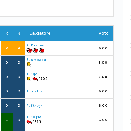
R
R
Calciatore
Voto
K. Darlow
P
P
6,00
E. Ampadu
D
D
5,00
J. Bijol
D
D
5,00
(70')
D
D
J. Justin
6,00
D
D
P. Struijk
6,00
J. Bogle
C
D
6,00
(78')