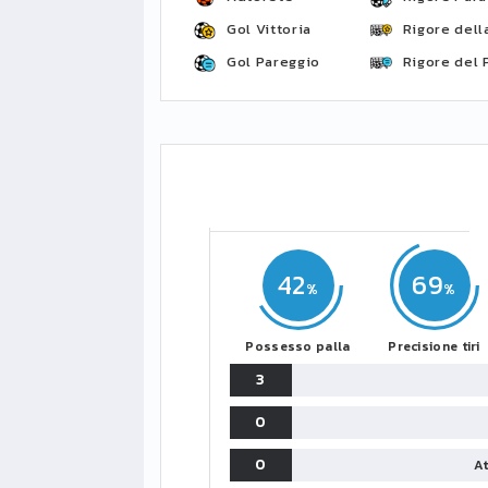
Gol Vittoria
Rigore della
Gol Pareggio
Rigore del 
42
69
Possesso palla
Precisione tiri
3
0
0
At