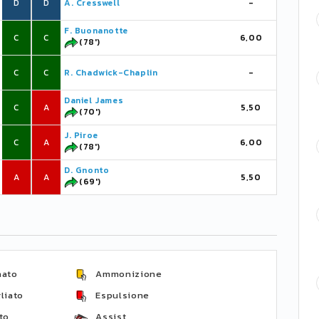
D
D
A. Cresswell
-
F. Buonanotte
C
C
6,00
(78')
C
C
R. Chadwick-Chaplin
-
Daniel James
C
A
5,50
(70')
J. Piroe
C
A
6,00
(78')
D. Gnonto
A
A
5,50
(69')
nato
Ammonizione
liato
Espulsione
to
Assist