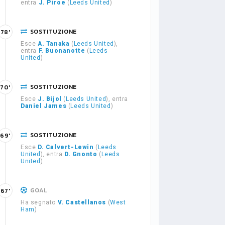
entra
J. Piroe
(
Leeds United
)
SOSTITUZIONE
78'
Esce
A. Tanaka
(
Leeds United
),
entra
F. Buonanotte
(
Leeds
United
)
SOSTITUZIONE
70'
Esce
J. Bijol
(
Leeds United
), entra
Daniel James
(
Leeds United
)
SOSTITUZIONE
69'
Esce
D. Calvert-Lewin
(
Leeds
United
), entra
D. Gnonto
(
Leeds
United
)
GOAL
67'
Ha segnato
V. Castellanos
(
West
Ham
)