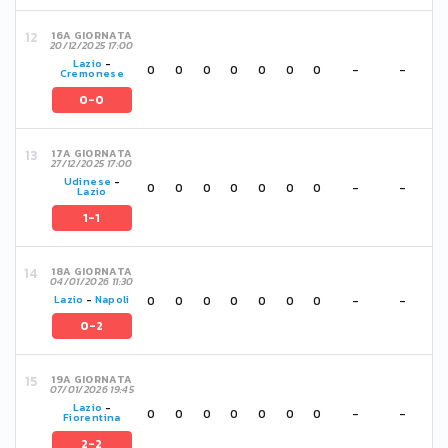
16A GIORNATA
20/12/2025 17:00
Lazio
-
0
0
0
0
0
0
0
-
-
Cremonese
0-0
17A GIORNATA
27/12/2025 17:00
Udinese
-
0
0
0
0
0
0
0
-
-
Lazio
1-1
18A GIORNATA
04/01/2026 11:30
0
0
0
0
0
0
0
-
-
Lazio
-
Napoli
0-2
19A GIORNATA
07/01/2026 19:45
Lazio
-
0
0
0
0
0
0
0
-
-
Fiorentina
2-2