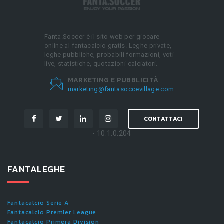
Fanta.Soccer è il sito web per giocare
online al fantacalcio gratis. Leghe private,
leghe pubbliche, probabili formazioni, voti
live, statistiche, quotazioni calciatori.
MARKETING E PUBBLICITÀ
marketing@fantasoccevillage.com
CONTATTACI
- 10.1.0.204
FANTALEGHE
Fantacalcio Serie A
Fantacalcio Premier League
Fantacalcio Primera Division