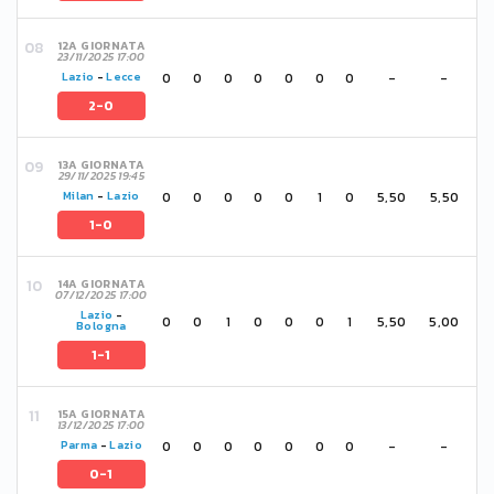
12A GIORNATA
23/11/2025 17:00
0
0
0
0
0
0
0
-
-
Lazio
-
Lecce
2-0
13A GIORNATA
29/11/2025 19:45
0
0
0
0
0
1
0
5,50
5,50
Milan
-
Lazio
1-0
14A GIORNATA
07/12/2025 17:00
Lazio
-
0
0
1
0
0
0
1
5,50
5,00
Bologna
1-1
15A GIORNATA
13/12/2025 17:00
0
0
0
0
0
0
0
-
-
Parma
-
Lazio
0-1