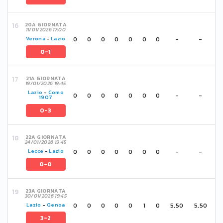
20A GIORNATA
11/01/2026 17:00
0
0
0
0
0
0
0
-
-
Verona
-
Lazio
0-1
21A GIORNATA
19/01/2026 19:45
Lazio
-
Como
0
0
0
0
0
0
0
-
-
1907
0-3
22A GIORNATA
24/01/2026 19:45
0
0
0
0
0
0
0
-
-
Lecce
-
Lazio
0-0
23A GIORNATA
30/01/2026 19:45
0
0
0
0
0
1
0
5,50
5,50
Lazio
-
Genoa
3-2