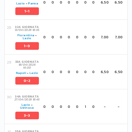
0
0
0
0
0
0
0
6,50
6,50
Lazio
-
Parma
1-1
32A GIORNATA
13/04/2026 18:45
Fiorentina
-
0
0
0
0
0
0
0
7,00
7,00
Lazio
1-0
33A GIORNATA
18/04/2026
16:00
0
0
0
0
0
0
0
6,50
6,50
Napoli
-
Lazio
0-2
34A GIORNATA
27/04/2026 18:45
Lazio
-
0
0
0
0
0
1
0
-
-
Udinese
3-3
35A GIORNATA