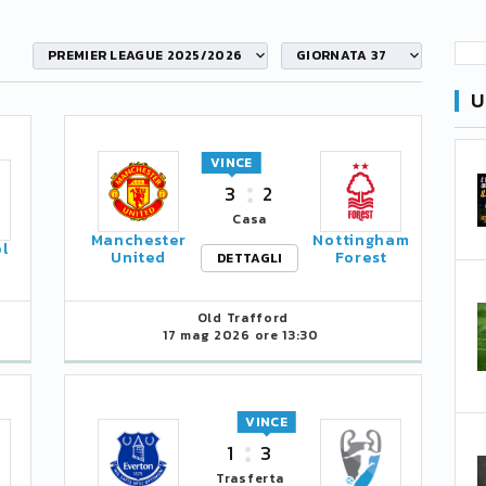
PREMIER LEAGUE 2025/2026
GIORNATA 37
U
VINCE
3
2
Casa
Manchester
Nottingham
l
United
Forest
DETTAGLI
Old Trafford
17 mag 2026 ore 13:30
VINCE
1
3
Trasferta