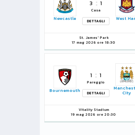
3
1
Casa
LIGUE1
CLASSIFICA
CLASSIFI
Newcastle
West Ha
DETTAGLI
PG
Pt
Squadra
PG
1
St. James' Park
PSG
34
90
34
17 mag 2026 ore 18:30
2
Monaco
34
73
34
3
Brest
34
72
34
1
1
4
Lille
34
65
34
Pareggio
Manchest
Bournemouth
City
DETTAGLI
5
und
Nizza
34
63
34
6
Vitality Stadium
Lione
34
47
34
19 mag 2026 ore 20:30