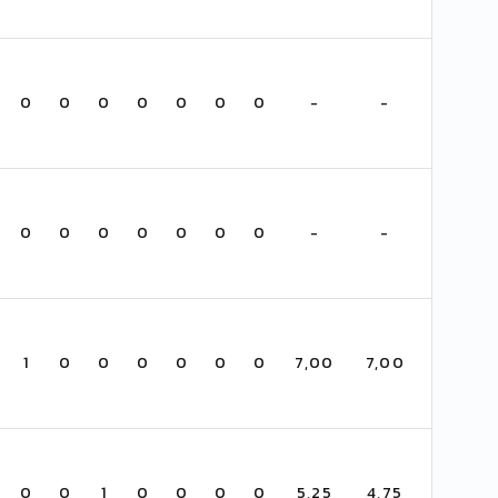
0
0
0
0
0
0
0
-
-
0
0
0
0
0
0
0
-
-
1
0
0
0
0
0
0
7,00
7,00
0
0
1
0
0
0
0
5,25
4,75