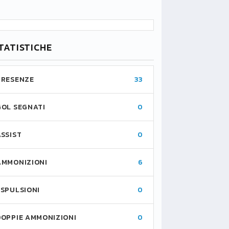
TATISTICHE
PRESENZE
33
GOL SEGNATI
0
ASSIST
0
AMMONIZIONI
6
ESPULSIONI
0
DOPPIE AMMONIZIONI
0