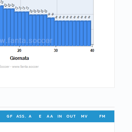
GF
ASS.
A
E
AA
IN
OUT
MV
FM