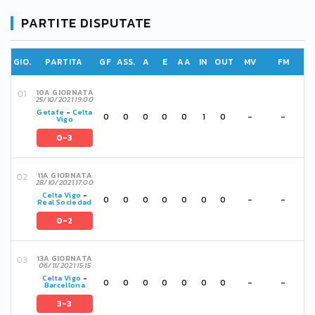
PARTITE DISPUTATE
GIO.
PARTITA
GF
ASS.
A
E
AA
IN
OUT
MV
FM
10A GIORNATA
25/10/2021 19:00
Getafe
-
Celta
0
0
0
0
0
1
0
-
-
Vigo
0-3
11A GIORNATA
28/10/2021 17:00
Celta Vigo
-
0
0
0
0
0
0
0
-
-
Real Sociedad
0-2
13A GIORNATA
06/11/2021 15:15
Celta Vigo
-
0
0
0
0
0
0
0
-
-
Barcellona
3-3