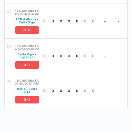
17A GIORNATA
10/12/2021 20:00
RCD Mallorca
-
0
0
0
0
0
0
0
-
-
Celta Vigo
0-0
18A GIORNATA
17/12/2021 20:00
Celta Vigo
-
0
0
0
0
0
0
0
-
-
Espanyol
3-1
19A GIORNATA
02/01/2022 17:30
Betis
-
Celta
0
0
0
0
0
0
0
-
-
Vigo
0-2