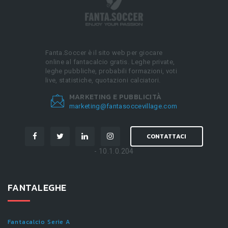
Fanta.Soccer è il sito web per giocare
online al fantacalcio gratis. Leghe private,
leghe pubbliche, probabili formazioni, voti
live, statistiche, quotazioni calciatori.
MARKETING E PUBBLICITÀ
marketing@fantasoccevillage.com
CONTATTACI
- 10.1.0.204
FANTALEGHE
Fantacalcio Serie A