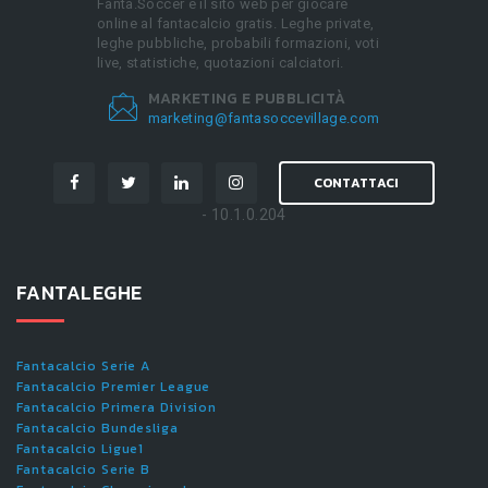
Fanta.Soccer è il sito web per giocare
online al fantacalcio gratis. Leghe private,
leghe pubbliche, probabili formazioni, voti
live, statistiche, quotazioni calciatori.
MARKETING E PUBBLICITÀ
marketing@fantasoccevillage.com
CONTATTACI
- 10.1.0.204
FANTALEGHE
Fantacalcio Serie A
Fantacalcio Premier League
Fantacalcio Primera Division
Fantacalcio Bundesliga
Fantacalcio Ligue1
Fantacalcio Serie B