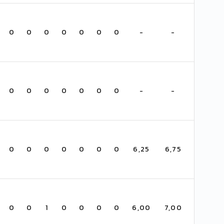
0
0
0
0
0
0
0
-
-
0
0
0
0
0
0
0
-
-
0
0
0
0
0
0
0
6,25
6,75
0
0
1
0
0
0
0
6,00
7,00