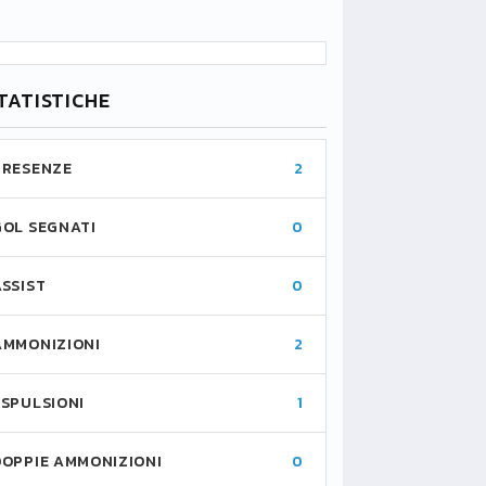
TATISTICHE
PRESENZE
2
GOL SEGNATI
0
ASSIST
0
AMMONIZIONI
2
ESPULSIONI
1
DOPPIE AMMONIZIONI
0