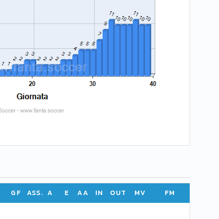
GF
ASS.
A
E
AA
IN
OUT
MV
FM