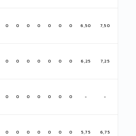
0
0
0
0
0
0
0
6,50
7,50
0
0
0
0
0
0
0
6,25
7,25
0
0
0
0
0
0
0
-
-
0
0
0
0
0
0
0
5,75
6,75