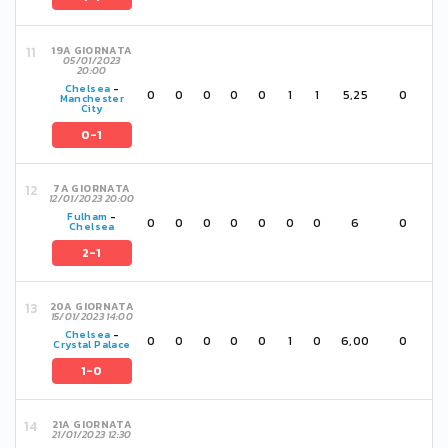
19A GIORNATA
05/01/2023
20:00
Chelsea
-
0
0
0
0
0
1
1
5,25
0
Manchester
City
0-1
7A GIORNATA
12/01/2023 20:00
Fulham
-
0
0
0
0
0
0
0
6
0
Chelsea
2-1
20A GIORNATA
15/01/2023 14:00
Chelsea
-
0
0
0
0
0
1
0
6,00
0
Crystal Palace
1-0
21A GIORNATA
21/01/2023 12:30