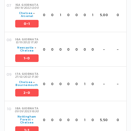
15A GIORNATA
06/11/2022 12:00
Chelsea
-
0
0
1
0
0
0
1
5,00
0
Arsenal
0-1
16A GIORNATA
12/11/2022 17:30
Newcastle
-
0
0
0
0
0
0
0
-
-
Chelsea
1-0
17A GIORNATA
27/12/2022 17:30
Chelsea
-
0
0
0
0
0
1
0
-
-
Bournemouth
2-0
18A GIORNATA
01/01/2023 16:30
Nottingham
0
0
0
0
0
1
0
5,50
0
Forest
-
Chelsea
1-1