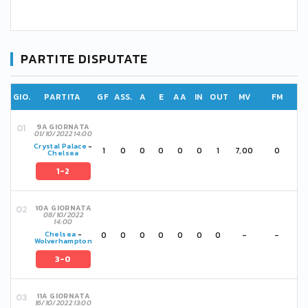
PARTITE DISPUTATE
GIO.
PARTITA
GF
ASS.
A
E
AA
IN
OUT
MV
FM
9A GIORNATA
01/10/2022 14:00
Crystal Palace
-
1
0
0
0
0
0
1
7,00
0
Chelsea
1-2
10A GIORNATA
08/10/2022
14:00
0
0
0
0
0
0
0
-
-
Chelsea
-
Wolverhampton
3-0
11A GIORNATA
16/10/2022 13:00