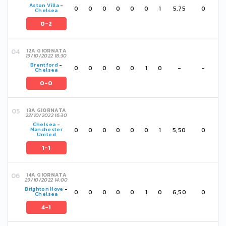
Aston Villa
-
0
0
0
0
0
0
1
5,75
0
Chelsea
0-2
12A GIORNATA
19/10/2022 18:30
Brentford
-
0
0
0
0
0
1
0
-
-
Chelsea
0-0
13A GIORNATA
22/10/2022 16:30
Chelsea
-
0
0
0
0
0
0
1
5,50
0
Manchester
United
1-1
14A GIORNATA
29/10/2022 14:00
Brighton Hove
-
0
0
0
0
0
1
0
6,50
0
Chelsea
4-1