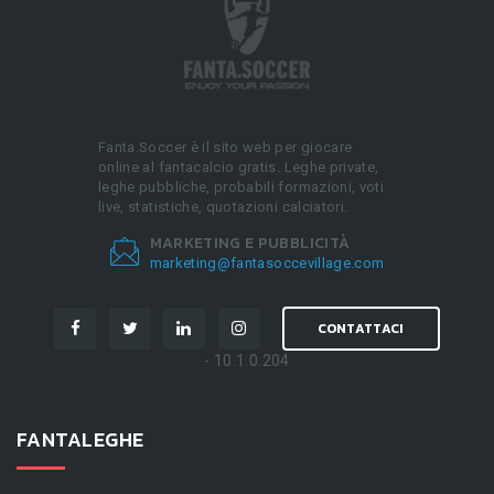
Fanta.Soccer è il sito web per giocare
online al fantacalcio gratis. Leghe private,
leghe pubbliche, probabili formazioni, voti
live, statistiche, quotazioni calciatori.
MARKETING E PUBBLICITÀ
marketing@fantasoccevillage.com
CONTATTACI
- 10.1.0.204
FANTALEGHE