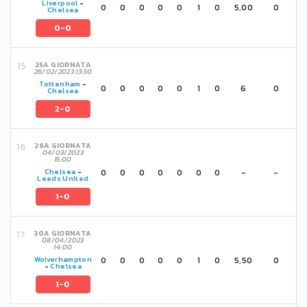
Liverpool
-
0
0
0
0
0
1
0
5,00
0
Chelsea
0-0
25A GIORNATA
26/02/2023 13:30
Tottenham
-
0
0
0
0
0
1
0
6
0
Chelsea
2-0
26A GIORNATA
04/03/2023
15:00
0
0
0
0
0
0
0
-
-
Chelsea
-
Leeds United
1-0
30A GIORNATA
08/04/2023
14:00
0
0
0
0
0
1
0
5,50
0
Wolverhampton
-
Chelsea
1-0