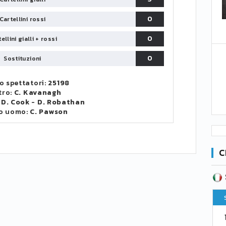
0
Cartellini rossi
0
ellini gialli + rossi
0
Sostituzioni
 spettatori:
25198
tro:
C. Kavanagh
:
D. Cook
-
D. Robathan
o uomo:
C. Pawson
C
SERIE B
CA
CLASSIFICA
Pt
Squadra
PG
Pt
1
Parma
76
38
76