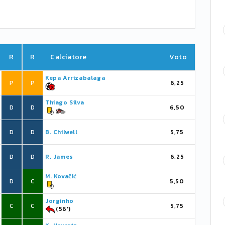
R
R
Calciatore
Voto
Kepa Arrizabalaga
P
P
6,25
Thiago Silva
D
D
6,50
D
D
B. Chilwell
5,75
D
D
R. James
6,25
M. Kovačić
D
C
5,50
Jorginho
C
C
5,75
(56')