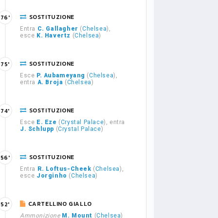
SOSTITUZIONE
76'
Entra
C. Gallagher
(
Chelsea
),
esce
K. Havertz
(
Chelsea
)
SOSTITUZIONE
75'
Esce
P. Aubameyang
(
Chelsea
),
entra
A. Broja
(
Chelsea
)
SOSTITUZIONE
74'
Esce
E. Eze
(
Crystal Palace
), entra
J. Schlupp
(
Crystal Palace
)
SOSTITUZIONE
56'
Entra
R. Loftus-Cheek
(
Chelsea
),
esce
Jorginho
(
Chelsea
)
CARTELLINO GIALLO
52'
Ammonizione
M. Mount
(
Chelsea
)