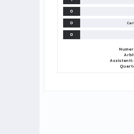
0
0
Cart
0
Numero
Arbi
Assistenti
Quart
LIGUE1
CLASSIFICA
CLASSIFI
PG
Pt
Squadra
PG
1
PSG
34
90
34