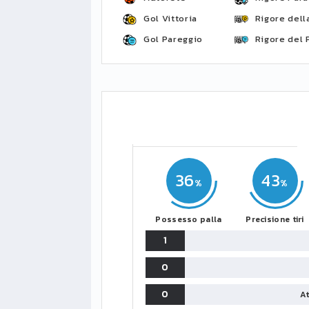
Gol Vittoria
Rigore della
Gol Pareggio
Rigore del 
36
43
Possesso palla
Precisione tiri
1
0
0
At