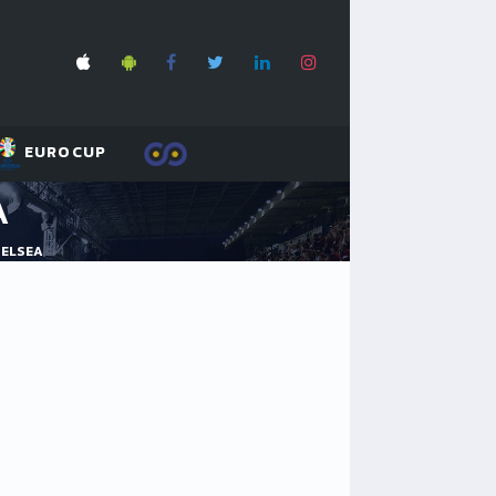
EUROCUP
A
HELSEA