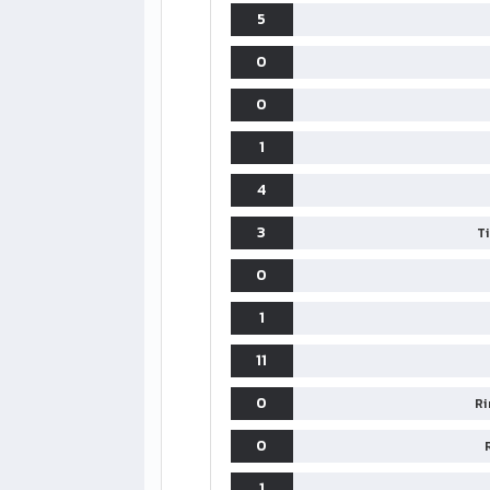
5
0
0
1
4
3
T
0
1
11
0
Ri
0
1