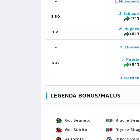
-
L. Milivojević
J. Schlupp
5,50
(74')
W. Hughes
s.v.
(84')
-
M. Ebiowei
J. Mateta
s.v.
(84')
-
J. Gordon
LEGENDA BONUS/MALUS
Gol Segnato
Rigore Seg
Gol Subito
Rigore Sbag
Autorete
Rigore Para