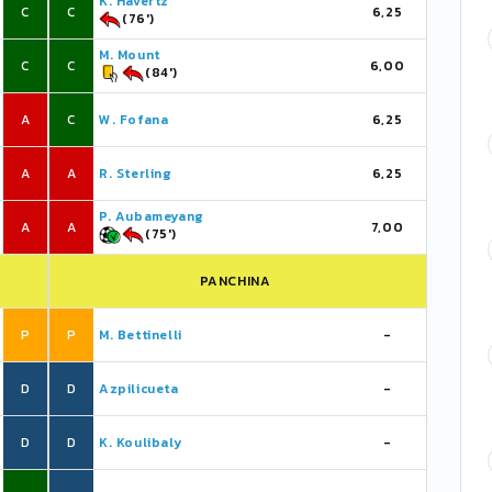
K. Havertz
C
C
6,25
(76')
M. Mount
C
C
6,00
(84')
A
C
W. Fofana
6,25
A
A
R. Sterling
6,25
P. Aubameyang
A
A
7,00
(75')
PANCHINA
P
P
M. Bettinelli
-
D
D
Azpilicueta
-
D
D
K. Koulibaly
-