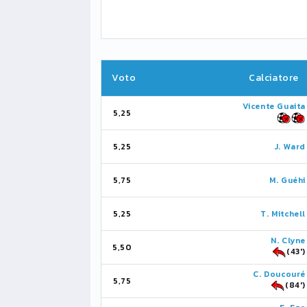
Voto
Calciatore
Vicente Guaita
5,25
5,25
J. Ward
5,75
M. Guéhi
5,25
T. Mitchell
N. Clyne
5,50
(43')
C. Doucouré
5,75
(84')