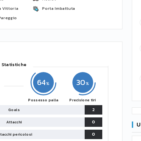
 Vittoria
Porta Imbattuta
Pareggio
Statistiche
64
30
Possesso palla
Precisione tiri
2
Goals
0
Attacchi
U
0
tacchi pericolosi