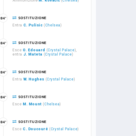
Ammonizione
M. Kovačić
(
Chelsea
)
SOSTITUZIONE
84'
Entra
C. Pulisic
(
Chelsea
)
SOSTITUZIONE
84'
Esce
O. Edouard
(
Crystal Palace
),
entra
J. Mateta
(
Crystal Palace
)
SOSTITUZIONE
84'
Entra
W. Hughes
(
Crystal Palace
)
SOSTITUZIONE
84'
Esce
M. Mount
(
Chelsea
)
SOSTITUZIONE
84'
Esce
C. Doucouré
(
Crystal Palace
)