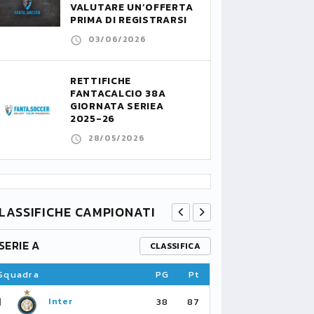
VALUTARE UN’OFFERTA
PRIMA DI REGISTRARSI
03/06/2026
RETTIFICHE
FANTACALCIO 38A
GIORNATA SERIEA
2025-26
28/05/2026
LASSIFICHE CAMPIONATI
SERIE A
PREMIER L
CLASSIFICA
Squadra
PG
Pt
Squadra
1
1
Inter
Ar
38
87