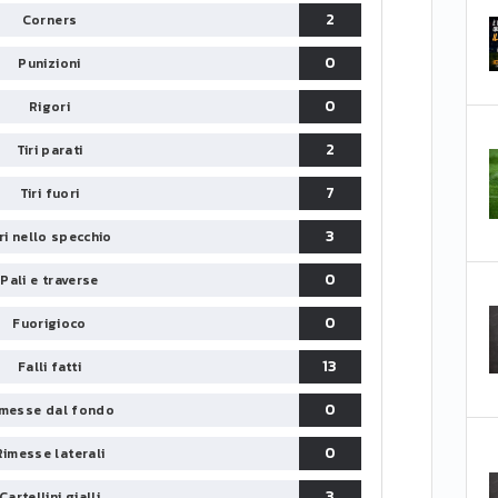
2
Corners
0
Punizioni
0
Rigori
2
Tiri parati
7
Tiri fuori
3
iri nello specchio
0
Pali e traverse
0
Fuorigioco
13
Falli fatti
0
messe dal fondo
0
Rimesse laterali
3
Cartellini gialli