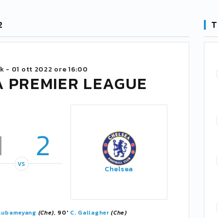
2
T
rk -
01 ott 2022 ore 16:00
A PREMIER LEAGUE
1
2
VS
Chelsea
 Aubameyang
(Che)
, 90'
C. Gallagher
(Che)