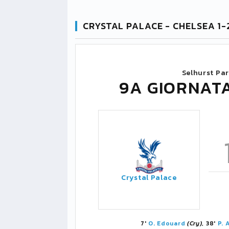
CRYSTAL PALACE - CHELSEA 1-
Selhurst Pa
9A GIORNAT
Crystal Palace
7'
O. Edouard
(Cry)
, 38'
P.