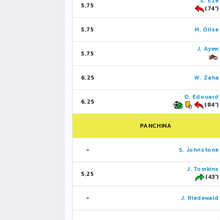
E. Eze
5,75
(74')
5,75
M. Olise
J. Ayew
5,75
6,25
W. Zaha
O. Edouard
6,25
(84')
PANCHINA
-
S. Johnstone
J. Tomkins
5,25
(43')
-
J. Riedewald