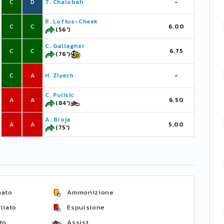
C
D
T. Chalobah
-
R. Loftus-Cheek
C
C
6,00
(56')
C. Gallagher
C
C
6,75
(76')
C
A
H. Ziyech
-
C. Pulisic
A
A
6,50
(84')
A. Broja
A
A
5,00
(75')
nato
Ammonizione
liato
Espulsione
to
Assist