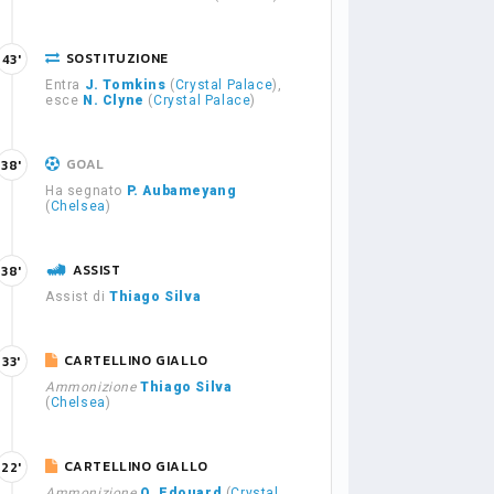
SOSTITUZIONE
43'
Entra
J. Tomkins
(
Crystal Palace
),
esce
N. Clyne
(
Crystal Palace
)
GOAL
38'
Ha segnato
P. Aubameyang
(
Chelsea
)
ASSIST
38'
Assist di
Thiago Silva
CARTELLINO GIALLO
33'
Ammonizione
Thiago Silva
(
Chelsea
)
CARTELLINO GIALLO
22'
Ammonizione
O. Edouard
(
Crystal