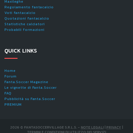
Maxileghe
Regolamento fantacalcio
Voti fantacalcio
Quotazioni fantacalcio
Statistiche calciatori
Probabili formazioni
QUICK LINKS
Home
Forum
Fanta.Soccer Magazine
Le vignette di Fanta.Soccer
FAQ
Pubblicità su Fanta.Soccer
PREMIUM
2026
©
FANTASOCCERVILLAGE S.R.L.S.
-
NOTE LEGALI
|
PRIVACY
|
TERMINI E CONDIZIONI DI UTILIZZO DEI SERVIZI