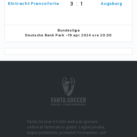
3
1
Eintracht Francoforte
Augsburg
Bundesliga
Deutsche Bank Park -
19 apr 2024 ore 20:30
Fanta.Soccer è il sito web per giocare
online al fantacalcio gratis. Leghe private,
leghe pubbliche, probabili formazioni, voti