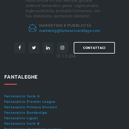
Fanta.Soccer è il sito web per giocare
online al fantacalcio gratis. Leghe private,
leghe pubbliche, probabili formazioni, voti
live, statistiche, quotazioni calciatori.
MARKETING E PUBBLICITÀ
marketing@fantasoccevillage.com
CONTATTACI
- 10.1.0.204
FANTALEGHE
Fantacalcio Serie A
Fantacalcio Premier League
Fantacalcio Primera Division
Fantacalcio Bundesliga
Fantacalcio Ligue1
Fantacalcio Serie B