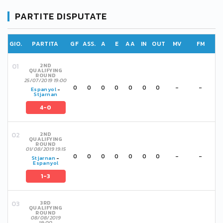
PARTITE DISPUTATE
GIO.
PARTITA
GF
ASS.
A
E
AA
IN
OUT
MV
FM
2ND
QUALIFYING
ROUND
25/07/2019 19:00
0
0
0
0
0
0
0
-
-
Espanyol
-
Stjarnan
4-0
2ND
QUALIFYING
ROUND
01/08/2019 19:15
0
0
0
0
0
0
0
-
-
Stjarnan
-
Espanyol
1-3
3RD
QUALIFYING
ROUND
08/08/2019
19:00