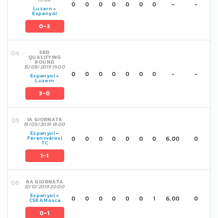
0
0
0
0
0
0
0
-
-
Luzern
-
Espanyol
0-3
3RD
QUALIFYING
ROUND
15/08/2019 19:00
0
0
0
0
0
0
0
-
-
Espanyol
-
Luzern
3-0
1A GIORNATA
19/09/2019 19:00
Espanyol
-
0
0
0
0
0
0
0
6,00
0
Ferencvárosi
TC
1-1
6A GIORNATA
12/12/2019 20:00
Espanyol
-
0
0
0
0
0
0
1
6,00
0
CSKA Mosca
0-1