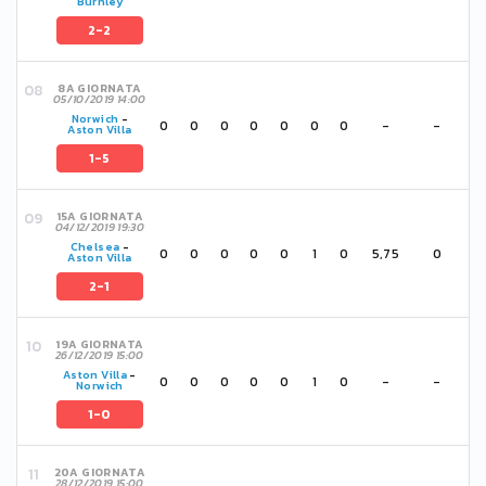
Burnley
2-2
8A GIORNATA
05/10/2019 14:00
Norwich
-
0
0
0
0
0
0
0
-
-
Aston Villa
1-5
15A GIORNATA
04/12/2019 19:30
Chelsea
-
0
0
0
0
0
1
0
5,75
0
Aston Villa
2-1
19A GIORNATA
26/12/2019 15:00
Aston Villa
-
0
0
0
0
0
1
0
-
-
Norwich
1-0
20A GIORNATA
28/12/2019 15:00