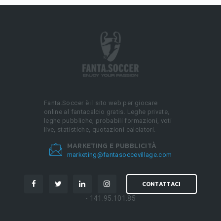
Fanta.Soccer è il sito web per giocare
online al fantacalcio gratis. Leghe private,
leghe pubbliche, probabili formazioni, voti
live, statistiche, quotazioni calciatori.
MARKETING E PUBBLICITÀ
marketing@fantasoccevillage.com
CONTATTACI
- 141.95.101.85