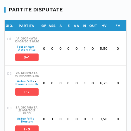
PARTITE DISPUTATE
GIO.
PARTITA
GF
ASS.
A
E
AA
IN
OUT
MV
FM
1A GIORNATA
10/08/2019 16:30
Tottenham
-
0
0
0
0
0
1
0
5,50
0
Aston Villa
3-1
2A GIORNATA
17/08/2019 14:00
Aston Villa
-
0
0
0
0
0
1
0
6,25
0
Bournemouth
1-2
3A GIORNATA
23/08/2019
19:00
0
1
0
0
0
0
1
7,50
0
Aston Villa
-
Everton
2-0