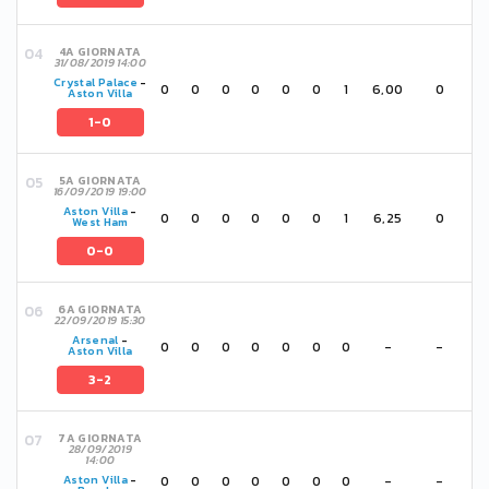
4A GIORNATA
31/08/2019 14:00
Crystal Palace
-
0
0
0
0
0
0
1
6,00
0
Aston Villa
1-0
5A GIORNATA
16/09/2019 19:00
Aston Villa
-
0
0
0
0
0
0
1
6,25
0
West Ham
0-0
6A GIORNATA
22/09/2019 15:30
Arsenal
-
0
0
0
0
0
0
0
-
-
Aston Villa
3-2
7A GIORNATA
28/09/2019
14:00
0
0
0
0
0
0
0
-
-
Aston Villa
-