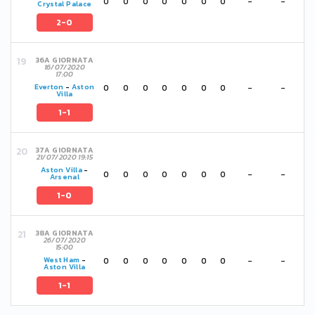
0
0
0
0
0
0
0
-
-
Crystal Palace
2-0
36A GIORNATA
16/07/2020
17:00
0
0
0
0
0
0
0
-
-
Everton
-
Aston
Villa
1-1
37A GIORNATA
21/07/2020 19:15
Aston Villa
-
0
0
0
0
0
0
0
-
-
Arsenal
1-0
38A GIORNATA
26/07/2020
15:00
0
0
0
0
0
0
0
-
-
West Ham
-
Aston Villa
1-1