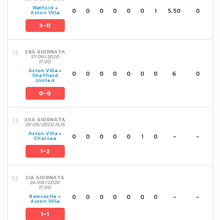
Watford
-
0
0
0
0
0
0
1
5,50
0
Aston Villa
3-0
28A GIORNATA
17/06/2020
17:00
Aston Villa
-
0
0
0
0
0
0
0
6
0
Sheffield
United
0-0
30A GIORNATA
21/06/2020 15:15
Aston Villa
-
0
0
0
0
0
1
0
-
-
Chelsea
1-2
31A GIORNATA
24/06/2020
17:00
0
0
0
0
0
0
0
-
-
Newcastle
-
Aston Villa
1-1