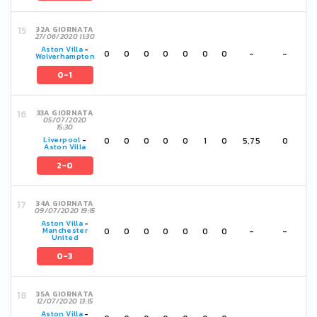
32A GIORNATA
27/06/2020 11:30
Aston Villa
-
0
0
0
0
0
0
0
-
-
Wolverhampton
0-1
33A GIORNATA
05/07/2020
15:30
0
0
0
0
0
1
0
5,75
0
Liverpool
-
Aston Villa
2-0
34A GIORNATA
09/07/2020 19:15
Aston Villa
-
0
0
0
0
0
0
0
-
-
Manchester
United
0-3
35A GIORNATA
12/07/2020 13:15
Aston Villa
-