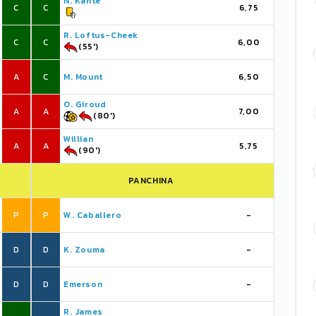
N. Kanté
C
C
6,75
R. Loftus-Cheek
C
C
6,00
(55')
A
C
M. Mount
6,50
O. Giroud
A
A
7,00
(80')
Willian
A
A
5,75
(90')
PANCHINA
P
P
W. Caballero
-
D
D
K. Zouma
-
D
D
Emerson
-
R. James