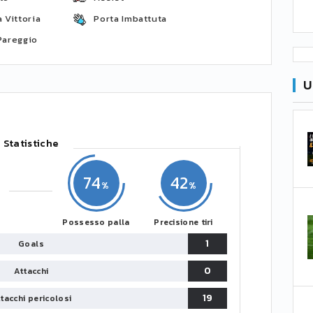
 Vittoria
Porta Imbattuta
Pareggio
U
Statistiche
74
42
Possesso palla
Precisione tiri
1
Goals
0
Attacchi
19
tacchi pericolosi