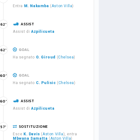
Entra
M. Nakamba
(
Aston Villa
)
ASSIST
62'
Assist di
Azpilicueta
GOAL
62'
Ha segnato
O. Giroud
(
Chelsea
)
GOAL
60'
Ha segnato
C. Pulisic
(
Chelsea
)
ASSIST
60'
Assist di
Azpilicueta
SOSTITUZIONE
57'
Esce
K. Davis
(
Aston Villa
), entra
Mbwana Samatta
(
Aston Villa
)