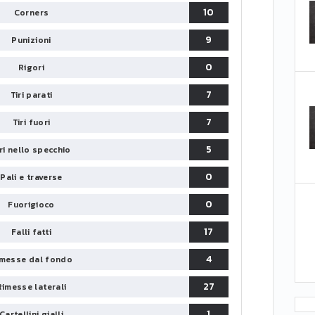
10
Corners
9
Punizioni
0
Rigori
7
Tiri parati
7
Tiri fuori
5
iri nello specchio
0
Pali e traverse
0
Fuorigioco
17
Falli fatti
4
messe dal fondo
27
Rimesse laterali
1
Cartellini gialli