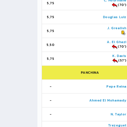
C. Hourihane
5,75
(70')
5,75
Douglas Luiz
J. Grealish
5,75
A. El Ghazi
5,50
(70')
K. Davis
5,75
(57')
PANCHINA
-
Pepe Reina
-
Ahmed El Mohamady
-
N. Taylor
Trezeguet