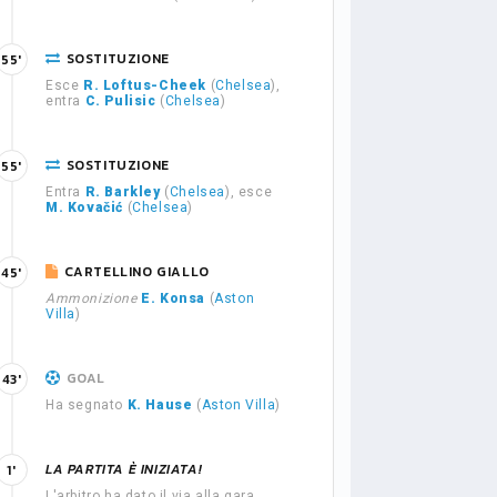
SOSTITUZIONE
55'
Esce
R. Loftus-Cheek
(
Chelsea
),
entra
C. Pulisic
(
Chelsea
)
SOSTITUZIONE
55'
Entra
R. Barkley
(
Chelsea
), esce
M. Kovačić
(
Chelsea
)
CARTELLINO GIALLO
45'
Ammonizione
E. Konsa
(
Aston
Villa
)
GOAL
43'
Ha segnato
K. Hause
(
Aston Villa
)
LA PARTITA È INIZIATA!
1'
L'arbitro ha dato il via alla gara.