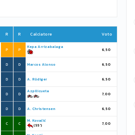
R
R
Calciatore
Voto
Kepa Arrizabalaga
P
P
6,50
D
D
Marcos Alonso
6,50
D
D
A. Rüdiger
6,50
Azpilicueta
D
D
7,00
D
D
A. Christensen
6,50
M. Kovačić
C
C
7,00
(55')