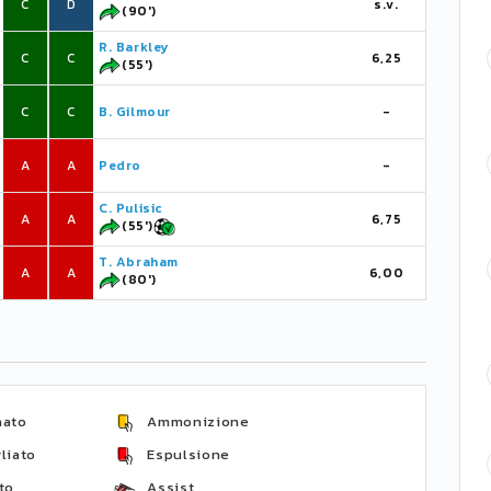
C
D
s.v.
(90')
R. Barkley
C
C
6,25
(55')
C
C
B. Gilmour
-
A
A
Pedro
-
C. Pulisic
A
A
6,75
(55')
T. Abraham
A
A
6,00
(80')
nato
Ammonizione
liato
Espulsione
to
Assist