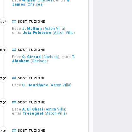
Esce
Willian
(
Chelsea
), entra
R.
James
(
Chelsea
)
SOSTITUZIONE
87'
Esce
J. McGinn
(
Aston Villa
),
entra
Jota Peleteiro
(
Aston Villa
)
SOSTITUZIONE
80'
Esce
O. Giroud
(
Chelsea
), entra
T.
Abraham
(
Chelsea
)
SOSTITUZIONE
70'
Esce
C. Hourihane
(
Aston Villa
)
SOSTITUZIONE
70'
Esce
A. El Ghazi
(
Aston Villa
),
entra
Trezeguet
(
Aston Villa
)
SOSTITUZIONE
70'