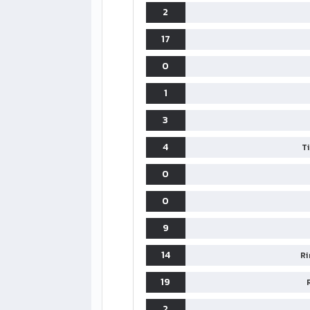
2
17
0
1
3
4
T
0
0
9
14
Ri
19
2