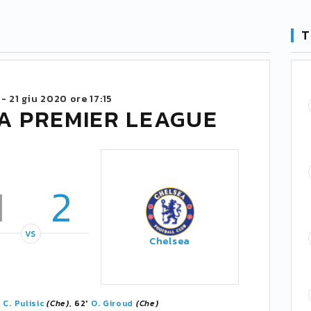
T
 -
21 giu 2020 ore 17:15
A PREMIER LEAGUE
1
2
VS
Chelsea
'
C. Pulisic
(Che)
, 62'
O. Giroud
(Che)