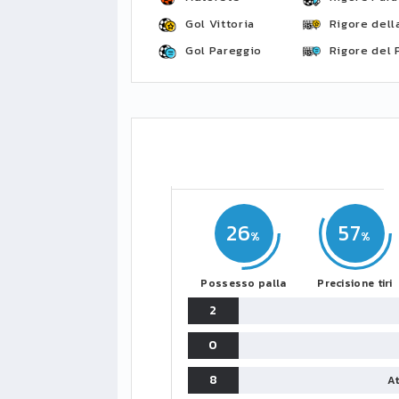
Gol Vittoria
Rigore della
Gol Pareggio
Rigore del 
26
57
Possesso palla
Precisione tiri
2
0
8
At