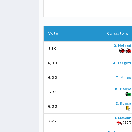
Voto
Calciatore
Ø. Nyland
5,50
6,00
M. Targett
6,00
T. Mings
K. Hause
6,75
E. Konsa
6,00
J. McGinn
5,75
(87')