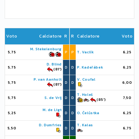
Voto
Calciatore
R
R
Calciatore
Voto
M. Stekelenburg
5,75
P
P
T. Vaclík
6,25
D. Blind
5,75
D
D
P. Kadeřábek
6,25
(81')
P. van Aanholt
V. Coufal
5,75
D
D
6,00
(81')
T. Holeš
5,75
S. de Vrij
D
D
7,50
(85')
M. de Ligt
5,25
D
D
O. Čelůstka
6,25
D. Dumfries
T. Kalas
5,50
D
D
6,75