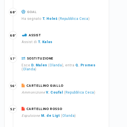
GOAL
68'
Ha segnato
T. Holeš
(
Repubblica Ceca
)
ASSIST
68'
Assist di
T. Kalas
SOSTITUZIONE
57'
Esce
D. Malen
(
Olanda
), entra
Q. Promes
(
Olanda
)
CARTELLINO GIALLO
56'
Ammonizione
V. Coufal
(
Repubblica Ceca
)
CARTELLINO ROSSO
52'
Espulsione
M. de Ligt
(
Olanda
)