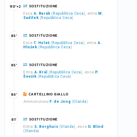
SOSTITUZIONE
90'+2
Esce
A. Barák
(
Repubblica Ceca
), entra
M.
Sadílek
(
Repubblica Ceca
)
SOSTITUZIONE
85'
Esce
T. Holeš
(
Repubblica Ceca
), entra
A.
Hložek
(
Repubblica Ceca
)
SOSTITUZIONE
85'
Entra
A. Král
(
Repubblica Ceca
), esce
P.
Ševčík
(
Repubblica Ceca
)
CARTELLINO GIALLO
84'
Ammonizione
F. de Jong
(
Olanda
)
SOSTITUZIONE
81'
Entra
S. Berghuis
(
Olanda
), esce
D. Blind
(
Olanda
)