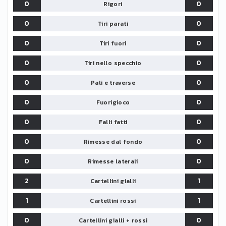
0
0
Rigori
0
0
Tiri parati
0
0
Tiri fuori
0
0
Tiri nello specchio
0
0
Pali e traverse
0
0
Fuorigioco
0
0
Falli fatti
0
0
Rimesse dal fondo
0
0
Rimesse laterali
2
1
Cartellini gialli
1
1
Cartellini rossi
0
0
Cartellini gialli + rossi