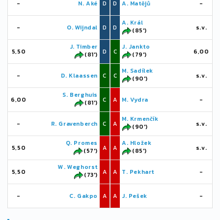
-
N. Aké
D
D
A. Matějů
-
A. Král
-
O. Wijndal
D
D
s.v.
(85')
J. Timber
J. Jankto
5,50
D
C
6,00
(81')
(79')
M. Sadílek
-
D. Klaassen
C
C
s.v.
(90')
S. Berghuis
6,00
C
A
M. Vydra
-
(81')
M. Krmenčík
-
R. Gravenberch
C
A
s.v.
(90')
Q. Promes
A. Hložek
5,50
A
A
s.v.
(57')
(85')
W. Weghorst
5,50
A
A
T. Pekhart
-
(73')
-
C. Gakpo
A
A
J. Pešek
-