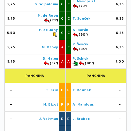
L. Masopust
5,75
G. Wijnaldum
C
C
6,25
(79')
M. de Roon
5,75
C
C
T. Souček
6,25
(73')
F. de Jong
A. Barák
5,50
C
C
6,25
(90')
P. Ševčík
5,75
M. Depay
A
C
6,25
(85')
D. Malen
P. Schick
5,75
A
A
7,00
(57')
(90')
PANCHINA
PANCHINA
-
T. Krul
P
P
T. Koubek
-
-
M. Bizot
P
P
A. Mandous
-
-
J. Veltman
D
D
J. Brabec
-