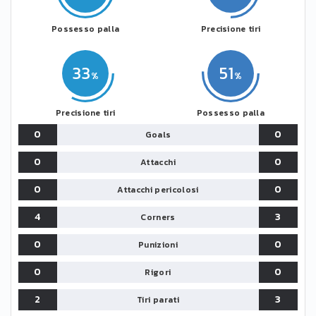
Possesso palla
Precisione tiri
33
51
Precisione tiri
Possesso palla
0
0
Goals
0
0
Attacchi
0
0
Attacchi pericolosi
4
3
Corners
0
0
Punizioni
0
0
Rigori
2
3
Tiri parati