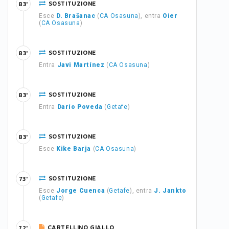
SOSTITUZIONE
83'
Esce
D. Brašanac
(
CA Osasuna
), entra
Oier
(
CA Osasuna
)
SOSTITUZIONE
83'
Entra
Javi Martínez
(
CA Osasuna
)
SOSTITUZIONE
83'
Entra
Darío Poveda
(
Getafe
)
SOSTITUZIONE
83'
Esce
Kike Barja
(
CA Osasuna
)
SOSTITUZIONE
73'
Esce
Jorge Cuenca
(
Getafe
), entra
J. Jankto
(
Getafe
)
CARTELLINO GIALLO
72'