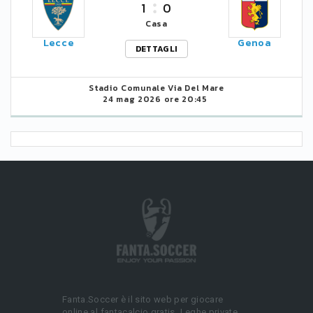
1
0
Casa
Lecce
Genoa
DETTAGLI
Stadio Comunale Via Del Mare
24 mag 2026 ore 20:45
Fanta.Soccer è il sito web per giocare
online al fantacalcio gratis. Leghe private,