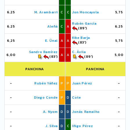
6,25
M. Arambarri
C
C
Jon Moncayola
5,75
Rubén García
6,25
Aleñà
C
A
6,25
(89')
Kike Barja
6,25
E. Ünal
A
A
5,75
(83')
Sandro Ramírez
C. Ávila
6,00
A
A
5,00
(83')
(89')
PANCHINA
PANCHINA
-
Rubén Yáñez
P
P
Juan Pérez
-
-
Diego Conde
P
D
Cote
-
-
A. Nyom
D
D
Jonás Ramalho
-
-
J. Silva
D
C
Iñigo Pérez
-