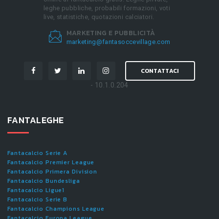
leghe pubbliche, probabili formazioni, voti
live, statistiche, quotazioni calciatori.
MARKETING E PUBBLICITÀ
marketing@fantasoccevillage.com
CONTATTACI
- 10.1.0.204
FANTALEGHE
Fantacalcio Serie A
Fantacalcio Premier League
Fantacalcio Primera Division
Fantacalcio Bundesliga
Fantacalcio Ligue1
Fantacalcio Serie B
Fantacalcio Champions League
Fantacalcio Europa League