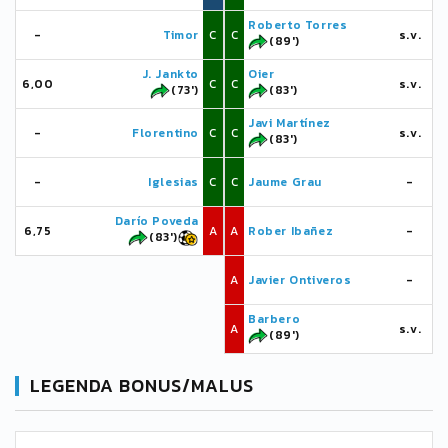
Roberto Torres
-
Timor
C
C
s.v.
(89')
J. Jankto
Oier
6,00
C
C
s.v.
(73')
(83')
Javi Martínez
-
Florentino
C
C
s.v.
(83')
-
Iglesias
C
C
Jaume Grau
-
Darío Poveda
6,75
A
A
Rober Ibañez
-
(83')
A
Javier Ontiveros
-
Barbero
A
s.v.
(89')
LEGENDA BONUS/MALUS