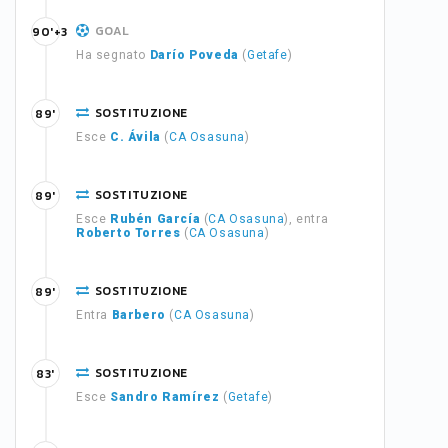
GOAL
90'+3
Ha segnato
Darío Poveda
(
Getafe
)
SOSTITUZIONE
89'
Esce
C. Ávila
(
CA Osasuna
)
SOSTITUZIONE
89'
Esce
Rubén García
(
CA Osasuna
), entra
Roberto Torres
(
CA Osasuna
)
SOSTITUZIONE
89'
Entra
Barbero
(
CA Osasuna
)
SOSTITUZIONE
83'
Esce
Sandro Ramírez
(
Getafe
)