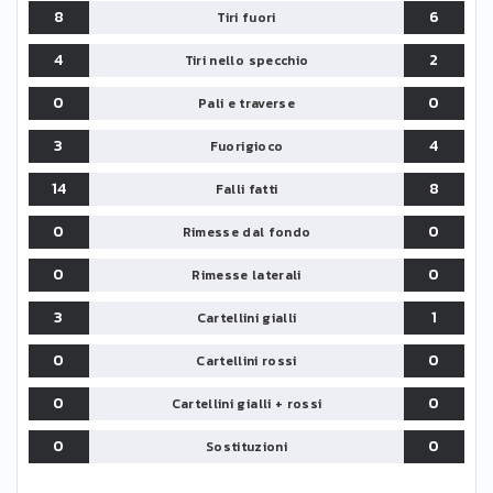
8
6
Tiri fuori
4
2
Tiri nello specchio
0
0
Pali e traverse
3
4
Fuorigioco
14
8
Falli fatti
0
0
Rimesse dal fondo
0
0
Rimesse laterali
3
1
Cartellini gialli
0
0
Cartellini rossi
0
0
Cartellini gialli + rossi
0
0
Sostituzioni