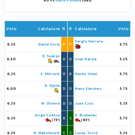
90'+3
Darío Poveda
(Get)
Voto
Calciatore
R
R
Calciatore
Voto
Sergio Herrera
6,25
David Soria
P
P
5,75
D. Suárez
6,50
D
D
Unai García
5,25
6,25
S. Mitrović
D
D
Nacho Vidal
5,75
D. Djené
6,00
D
D
Manu Sánchez
5,75
6,25
M. Olivera
D
D
Juan Cruz
5,25
Jorge Cuenca
D. Brašanac
6,25
D
C
5,75
(73')
(83')
6,25
N. Maksimović
C
C
Lucas Torró
5,25