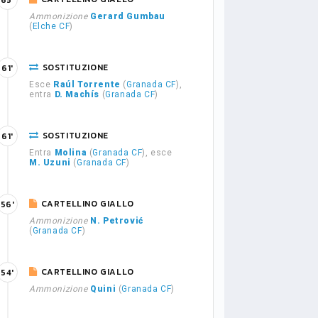
65'
Ammonizione
Gerard Gumbau
(
Elche CF
)
SOSTITUZIONE
61'
Esce
Raúl Torrente
(
Granada CF
),
entra
D. Machís
(
Granada CF
)
SOSTITUZIONE
61'
Entra
Molina
(
Granada CF
), esce
M. Uzuni
(
Granada CF
)
CARTELLINO GIALLO
56'
Ammonizione
N. Petrović
(
Granada CF
)
CARTELLINO GIALLO
54'
Ammonizione
Quini
(
Granada CF
)