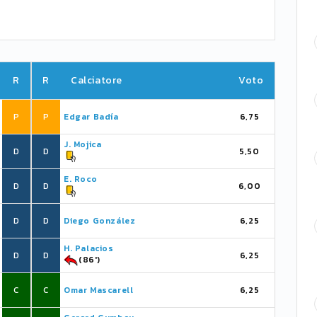
R
R
Calciatore
Voto
P
P
Edgar Badía
6,75
J. Mojica
D
D
5,50
E. Roco
D
D
6,00
D
D
Diego González
6,25
H. Palacios
D
D
6,25
(86')
C
C
Omar Mascarell
6,25