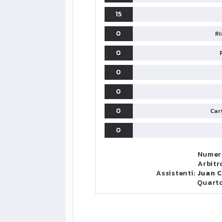
15
0
Ri
0
0
0
0
Cart
0
Numero
Arbitr
Assistenti:
Juan C
Quart