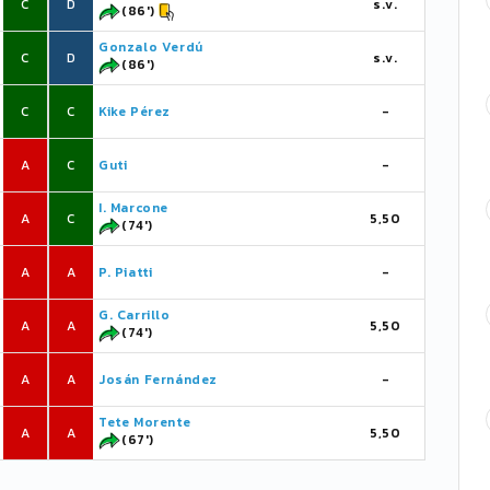
C
D
s.v.
(86')
Gonzalo Verdú
C
D
s.v.
(86')
C
C
Kike Pérez
-
A
C
Guti
-
I. Marcone
A
C
5,50
(74')
A
A
P. Piatti
-
G. Carrillo
A
A
5,50
(74')
A
A
Josán Fernández
-
Tete Morente
A
A
5,50
(67')