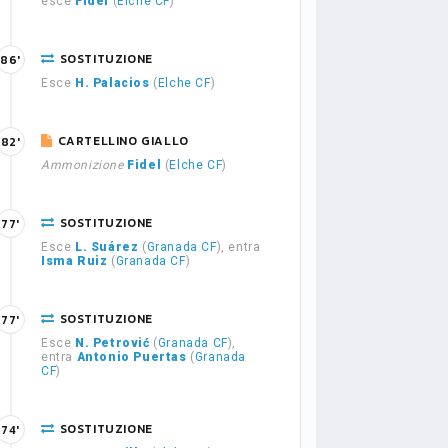
esce
Fidel
(
Elche CF
)
SOSTITUZIONE
86'
Esce
H. Palacios
(
Elche CF
)
CARTELLINO GIALLO
82'
Ammonizione
Fidel
(
Elche CF
)
SOSTITUZIONE
77'
Esce
L. Suárez
(
Granada CF
), entra
Isma Ruiz
(
Granada CF
)
SOSTITUZIONE
77'
Esce
N. Petrović
(
Granada CF
),
entra
Antonio Puertas
(
Granada
CF
)
SOSTITUZIONE
74'