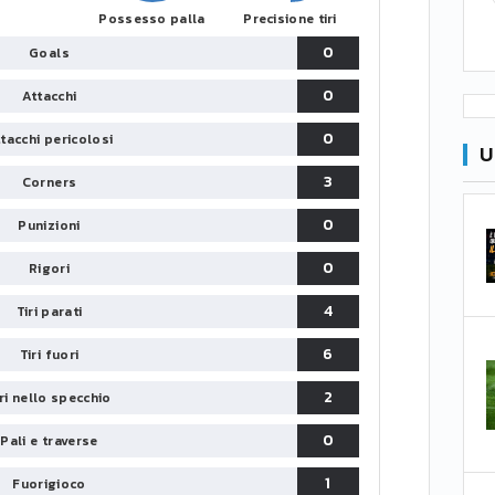
Possesso palla
Precisione tiri
0
Goals
0
Attacchi
0
tacchi pericolosi
U
3
Corners
0
Punizioni
0
Rigori
4
Tiri parati
6
Tiri fuori
2
iri nello specchio
0
Pali e traverse
1
Fuorigioco