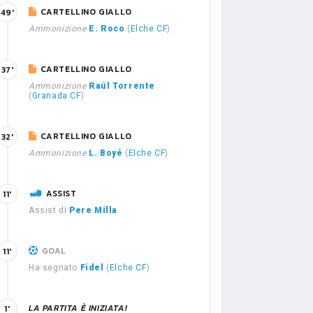
CARTELLINO GIALLO
49'
Ammonizione
E. Roco
(
Elche CF
)
CARTELLINO GIALLO
37'
Ammonizione
Raúl Torrente
(
Granada CF
)
CARTELLINO GIALLO
32'
Ammonizione
L. Boyé
(
Elche CF
)
ASSIST
11'
Assist di
Pere Milla
GOAL
11'
Ha segnato
Fidel
(
Elche CF
)
LA PARTITA È INIZIATA!
1'