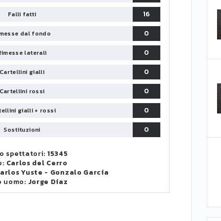
16
Falli fatti
0
messe dal fondo
0
Rimesse laterali
0
Cartellini gialli
0
Cartellini rossi
0
ellini gialli + rossi
0
Sostituzioni
 spettatori:
15345
o:
Carlos del Cerro
arlos Yuste
-
Gonzalo García
o uomo:
Jorge Díaz