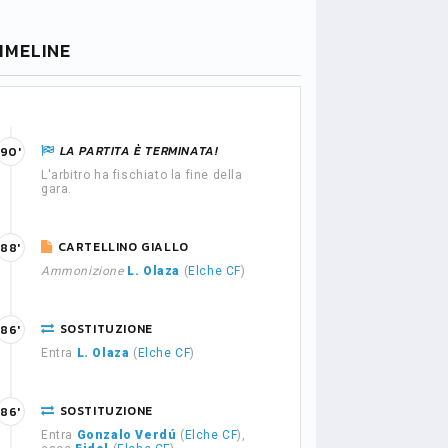
IMELINE
LA PARTITA È TERMINATA!
90'
L'arbitro ha fischiato la fine della
gara.
CARTELLINO GIALLO
88'
Ammonizione
L. Olaza
(
Elche CF
)
SOSTITUZIONE
86'
Entra
L. Olaza
(
Elche CF
)
SOSTITUZIONE
86'
Entra
Gonzalo Verdú
(
Elche CF
),