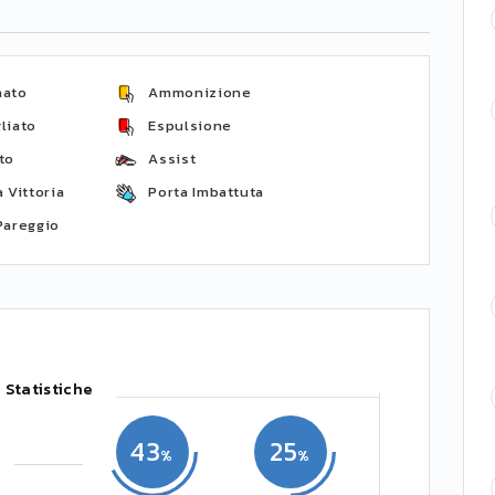
nato
Ammonizione
liato
Espulsione
to
Assist
 Vittoria
Porta Imbattuta
Pareggio
Statistiche
43
25