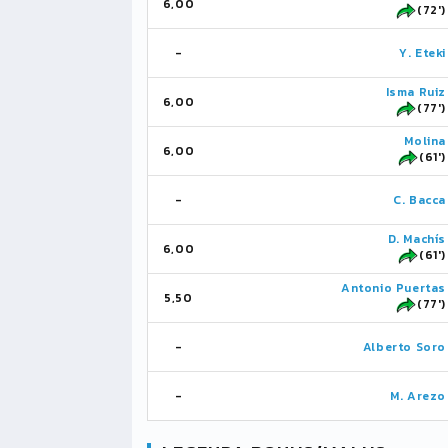
6,00
(72')
-
Y. Eteki
Isma Ruiz
6,00
(77')
Molina
6,00
(61')
-
C. Bacca
D. Machís
6,00
(61')
Antonio Puertas
5,50
(77')
-
Alberto Soro
-
M. Arezo