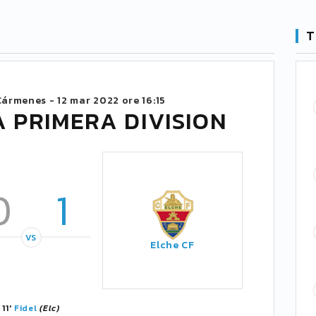
T
Cármenes -
12 mar 2022 ore 16:15
 PRIMERA DIVISION
0
1
VS
Elche CF
11'
Fidel
(Elc)