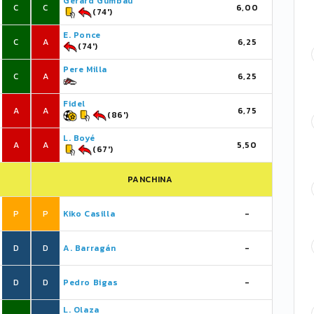
Gerard Gumbau
C
C
6,00
(74')
E. Ponce
C
A
6,25
(74')
Pere Milla
C
A
6,25
Fidel
A
A
6,75
(86')
L. Boyé
A
A
5,50
(67')
PANCHINA
P
P
Kiko Casilla
-
D
D
A. Barragán
-
D
D
Pedro Bigas
-
L. Olaza