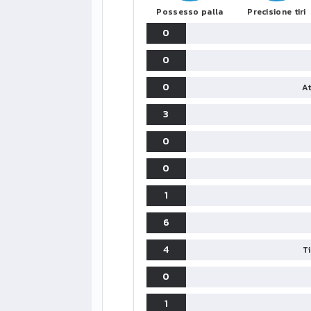
Possesso palla
Precisione tiri
0
0
0
At
3
0
0
1
6
4
T
0
1