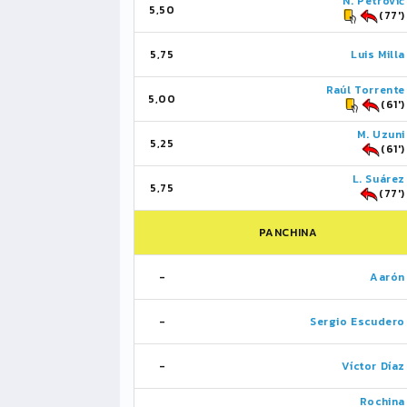
N. Petrović
5,50
(77')
5,75
Luis Milla
Raúl Torrente
5,00
(61')
M. Uzuni
5,25
(61')
L. Suárez
5,75
(77')
PANCHINA
-
Aarón
-
Sergio Escudero
-
Víctor Díaz
Rochina