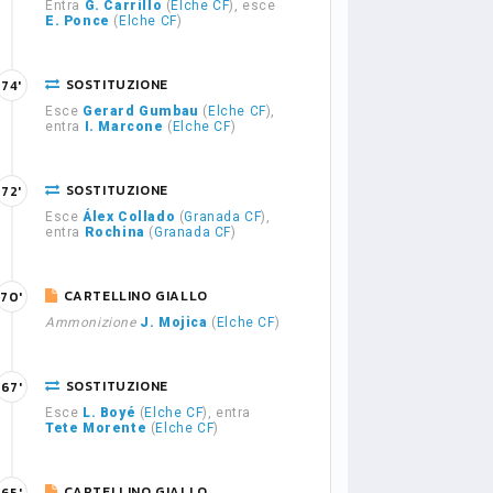
Entra
G. Carrillo
(
Elche CF
), esce
E. Ponce
(
Elche CF
)
SOSTITUZIONE
74'
Esce
Gerard Gumbau
(
Elche CF
),
entra
I. Marcone
(
Elche CF
)
SOSTITUZIONE
72'
Esce
Álex Collado
(
Granada CF
),
entra
Rochina
(
Granada CF
)
CARTELLINO GIALLO
70'
Ammonizione
J. Mojica
(
Elche CF
)
SOSTITUZIONE
67'
Esce
L. Boyé
(
Elche CF
), entra
Tete Morente
(
Elche CF
)
CARTELLINO GIALLO