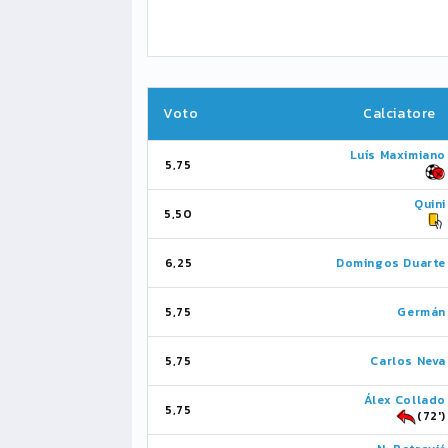
Voto
Calciatore
Luís Maximiano
5,75
Quini
5,50
6,25
Domingos Duarte
5,75
Germán
5,75
Carlos Neva
Álex Collado
5,75
(72')