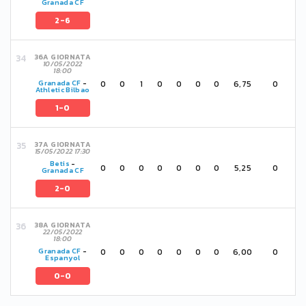
Granada CF
2-6
36A GIORNATA
10/05/2022
18:00
0
0
1
0
0
0
0
6,75
0
Granada CF
-
Athletic Bilbao
1-0
37A GIORNATA
15/05/2022 17:30
Betis
-
0
0
0
0
0
0
0
5,25
0
Granada CF
2-0
38A GIORNATA
22/05/2022
18:00
0
0
0
0
0
0
0
6,00
0
Granada CF
-
Espanyol
0-0