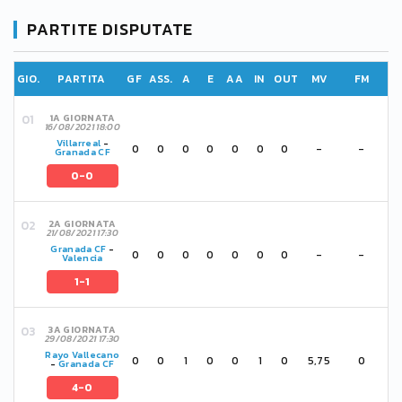
PARTITE DISPUTATE
GIO.
PARTITA
GF
ASS.
A
E
AA
IN
OUT
MV
FM
1A GIORNATA
16/08/2021 18:00
Villarreal
-
0
0
0
0
0
0
0
-
-
Granada CF
0-0
2A GIORNATA
21/08/2021 17:30
Granada CF
-
0
0
0
0
0
0
0
-
-
Valencia
1-1
3A GIORNATA
29/08/2021 17:30
Rayo Vallecano
0
0
1
0
0
1
0
5,75
0
-
Granada CF
4-0