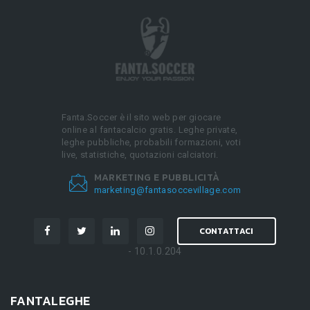
Fanta.Soccer è il sito web per giocare
online al fantacalcio gratis. Leghe private,
leghe pubbliche, probabili formazioni, voti
live, statistiche, quotazioni calciatori.
MARKETING E PUBBLICITÀ
marketing@fantasoccevillage.com
CONTATTACI
- 10.1.0.204
FANTALEGHE