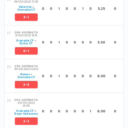
05/03/2022 17:30
Valencia
-
0
0
1
0
0
1
0
5,25
0
Granada CF
3-1
28A GIORNATA
12/03/2022 15:15
Granada CF
-
0
0
1
0
0
0
0
5,50
0
Elche CF
0-1
29A GIORNATA
19/03/2022 13:00
Alaves
-
0
0
1
0
0
0
0
6,00
0
Granada CF
2-3
30A GIORNATA
03/04/2022
16:30
0
0
0
0
0
0
1
6,00
0
Granada CF
-
Rayo Vallecano
2-2