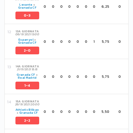
Levante
-
0
0
0
0
0
0
0
6,25
0
Granada CF
0-3
13A GIORNATA
06/11/2021 13:00
Espanyol
-
0
0
0
0
0
0
1
5,75
0
Granada CF
2-0
14A GIORNATA
21/11/2021 15:15
Granada CF
-
0
0
0
0
0
0
0
5,75
0
Real Madrid
1-4
15A GIORNATA
26/11/2021 20:00
Athletic Bilbao
0
0
0
0
0
0
0
5,50
0
-
Granada CF
2-2