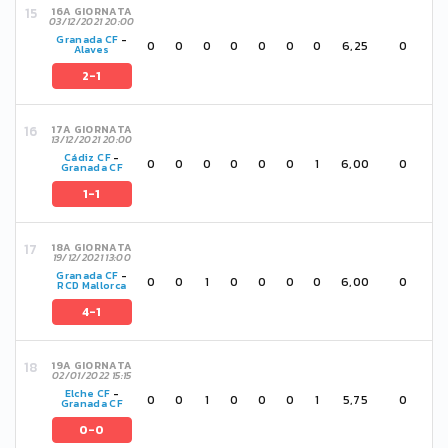
16A GIORNATA
03/12/2021 20:00
Granada CF
-
0
0
0
0
0
0
0
6,25
0
Alaves
2-1
17A GIORNATA
13/12/2021 20:00
Cádiz CF
-
0
0
0
0
0
0
1
6,00
0
Granada CF
1-1
18A GIORNATA
19/12/2021 13:00
Granada CF
-
0
0
1
0
0
0
0
6,00
0
RCD Mallorca
4-1
19A GIORNATA
02/01/2022 15:15
Elche CF
-
0
0
1
0
0
0
1
5,75
0
Granada CF
0-0