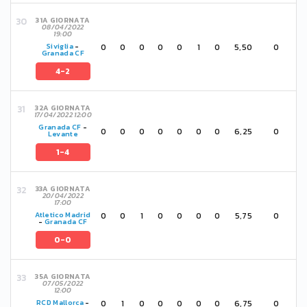
31A GIORNATA
08/04/2022
19:00
0
0
0
0
0
1
0
5,50
0
Siviglia
-
Granada CF
4-2
32A GIORNATA
17/04/2022 12:00
Granada CF
-
0
0
0
0
0
0
0
6,25
0
Levante
1-4
33A GIORNATA
20/04/2022
17:00
0
0
1
0
0
0
0
5,75
0
Atletico Madrid
-
Granada CF
0-0
35A GIORNATA
07/05/2022
12:00
0
1
0
0
0
0
0
6,75
0
RCD Mallorca
-