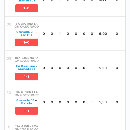
Granada CF
1-0
8A GIORNATA
03/10/2021 19:00
Granada CF
-
0
0
1
0
0
0
0
6,00
0
Siviglia
1-0
10A GIORNATA
22/10/2021 19:00
CA Osasuna
-
0
0
0
0
0
0
1
5,50
0
Granada CF
1-1
11A GIORNATA
28/10/2021 18:00
Granada CF
-
0
0
0
0
0
0
1
5,50
0
Getafe
1-1
12A GIORNATA
01/11/2021 20:00