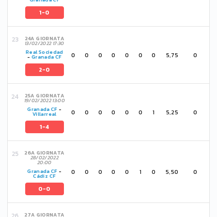
1-0
24A GIORNATA
13/02/2022 17:30
Real Sociedad
0
0
0
0
0
0
0
5,75
0
-
Granada CF
2-0
25A GIORNATA
19/02/2022 13:00
Granada CF
-
0
0
0
0
0
0
1
5,25
0
Villarreal
1-4
26A GIORNATA
28/02/2022
20:00
0
0
0
0
0
1
0
5,50
0
Granada CF
-
Cádiz CF
0-0
27A GIORNATA