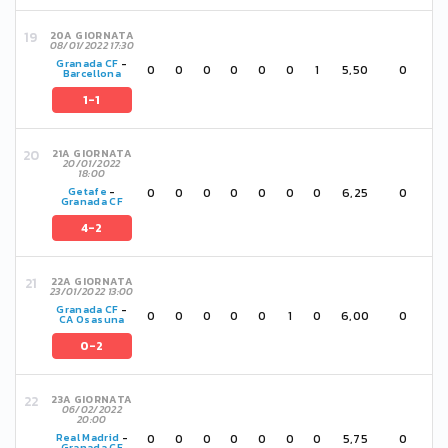
20A GIORNATA
08/01/2022 17:30
Granada CF
-
0
0
0
0
0
0
1
5,50
0
Barcellona
1-1
21A GIORNATA
20/01/2022
18:00
0
0
0
0
0
0
0
6,25
0
Getafe
-
Granada CF
4-2
22A GIORNATA
23/01/2022 13:00
Granada CF
-
0
0
0
0
0
1
0
6,00
0
CA Osasuna
0-2
23A GIORNATA
06/02/2022
20:00
0
0
0
0
0
0
0
5,75
0
Real Madrid
-
Granada CF