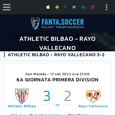
ATHLETIC BILBAO - RAYO
VALLECANO
ATHLETIC BILBAO - RAYO VALLECANO 3-2
HOME
CALENDARIO PRIMERA DIVISION 2022/2023
ATHLETIC BILBAO - RAYO VALLECANO
San Mamés -
17 set 2022 ore 21:00
6A GIORNATA PRIMERA DIVISION
3
2
VS
Athletic Bilbao
Rayo Vallecano