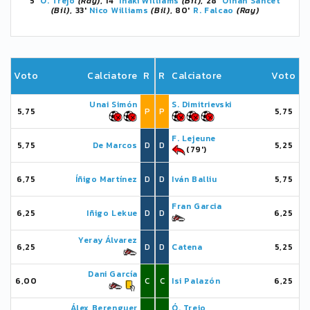
5'
Ó. Trejo
(Ray)
, 14'
Iñaki Williams
(Bil)
, 28'
Oihan Sancet
(Bil)
, 33'
Nico Williams
(Bil)
, 80'
R. Falcao
(Ray)
Voto
Calciatore
R
R
Calciatore
Voto
Unai Simón
S. Dimitrievski
5,75
P
P
5,75
F. Lejeune
5,75
De Marcos
D
D
5,25
(79')
6,75
Íñigo Martínez
D
D
Iván Balliu
5,75
Fran Garcia
6,25
Iñigo Lekue
D
D
6,25
Yeray Álvarez
6,25
D
D
Catena
5,25
Dani García
6,00
C
C
Isi Palazón
6,25
Álex Berenguer
Ó. Trejo