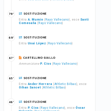
SOSTITUZIONE
79'
Entra
A. Mumin
(
Rayo Vallecano
), esce
Santi
Comesaña
(
Rayo Vallecano
)
SOSTITUZIONE
69'
Entra
Unai López
(
Rayo Vallecano
)
CARTELLINO GIALLO
67'
Ammonizione
P. Ciss
(
Rayo Vallecano
)
SOSTITUZIONE
65'
Entra
Ander Herrera
(
Athletic Bilbao
), esce
Oihan Sancet
(
Athletic Bilbao
)
SOSTITUZIONE
46'
Entra
P. Ciss
(
Rayo Vallecano
), esce
Óscar