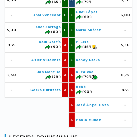
6,00
C
D
5,50
(65')
(79')
Unai López
-
Unai Vencedor
C
C
6,00
(69')
Oier Zarraga
5,00
C
C
Mario Suárez
-
(80')
Raúl García
P. Ciss
s.v.
A
C
5,50
(90')
(46')
-
Asier Villalibre
A
C
Randy Nteka
-
Jon Morcillo
R. Falcao
5,50
A
A
6,75
(79')
(79')
Bebé
-
Gorka Guruzeta
A
A
s.v.
(90')
A
José Ángel Pozo
-
A
Pablo Muñoz
-