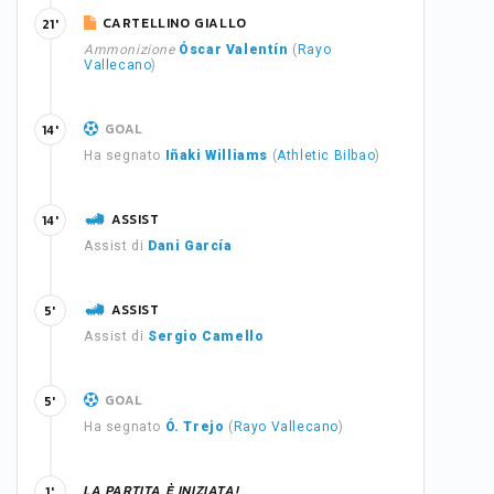
CARTELLINO GIALLO
21'
Ammonizione
Óscar Valentín
(
Rayo
Vallecano
)
GOAL
14'
Ha segnato
Iñaki Williams
(
Athletic Bilbao
)
ASSIST
14'
Assist di
Dani García
ASSIST
5'
Assist di
Sergio Camello
GOAL
5'
Ha segnato
Ó. Trejo
(
Rayo Vallecano
)
LA PARTITA È INIZIATA!
1'