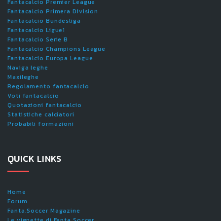
Fantacalcio Premier League
Fantacalcio Primera Division
Fantacalcio Bundesliga
Fantacalcio Ligue1
Fantacalcio Serie B
Fantacalcio Champions League
Fantacalcio Europa League
Naviga leghe
Maxileghe
Regolamento fantacalcio
Voti fantacalcio
Quotazioni fantacalcio
Statistiche calciatori
Probabili formazioni
QUICK LINKS
Home
Forum
Fanta.Soccer Magazine
Le vignette di Fanta.Soccer