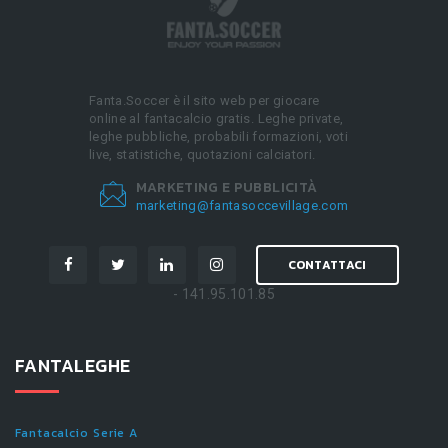
Fanta.Soccer è il sito web per giocare
online al fantacalcio gratis. Leghe private,
leghe pubbliche, probabili formazioni, voti
live, statistiche, quotazioni calciatori.
MARKETING E PUBBLICITÀ
marketing@fantasoccevillage.com
CONTATTACI
- 141.95.101.85
FANTALEGHE
Fantacalcio Serie A