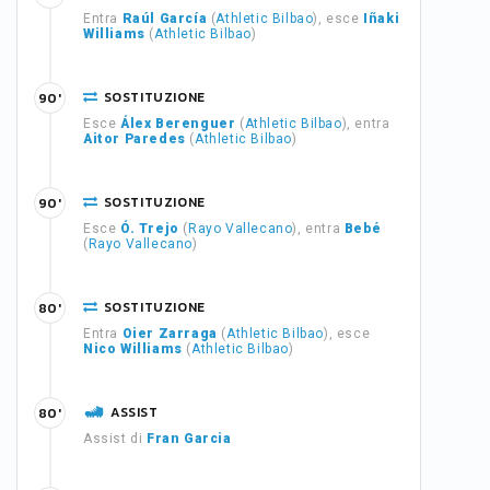
Entra
Raúl García
(
Athletic Bilbao
), esce
Iñaki
Williams
(
Athletic Bilbao
)
SOSTITUZIONE
90'
Esce
Álex Berenguer
(
Athletic Bilbao
), entra
Aitor Paredes
(
Athletic Bilbao
)
SOSTITUZIONE
90'
Esce
Ó. Trejo
(
Rayo Vallecano
), entra
Bebé
(
Rayo Vallecano
)
SOSTITUZIONE
80'
Entra
Oier Zarraga
(
Athletic Bilbao
), esce
Nico Williams
(
Athletic Bilbao
)
ASSIST
80'
Assist di
Fran Garcia