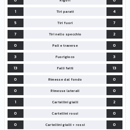
0
0
Rigori
1
4
Tiri parati
5
7
Tiri fuori
7
2
Tiri nello specchio
0
0
Pali e traverse
3
3
Fuorigioco
13
13
Falli fatti
0
0
Rimesse dal fondo
0
0
Rimesse laterali
1
2
Cartellini gialli
0
0
Cartellini rossi
0
0
Cartellini gialli + rossi