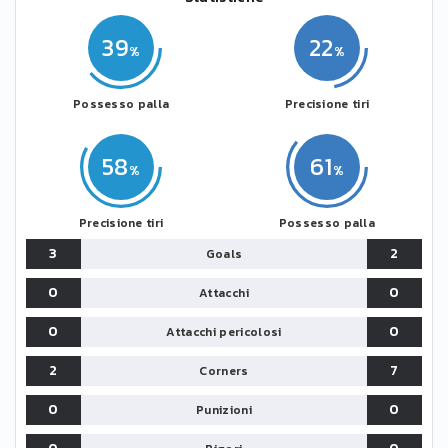
39
22
Possesso palla
Precisione tiri
58
61
Precisione tiri
Possesso palla
3
2
Goals
0
0
Attacchi
0
0
Attacchi pericolosi
2
7
Corners
0
0
Punizioni