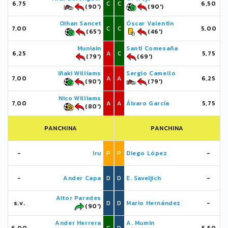
6,75
C
C
6,50
(90')
(90')
Oihan Sancet
Óscar Valentín
7,00
C
C
5,00
(65')
(46')
Muniain
Santi Comesaña
6,25
A
C
5,75
(79')
(69')
Iñaki Williams
Sergio Camello
7,00
A
A
6,25
(90')
(79')
Nico Williams
7,00
A
A
Álvaro García
5,75
(80')
PANCHINA
PANCHINA
-
Iru
P
P
Diego López
-
-
Ander Capa
D
D
E. Saveljich
-
Aitor Paredes
s.v.
D
D
Mario Hernández
-
(90')
Ander Herrera
A. Mumin