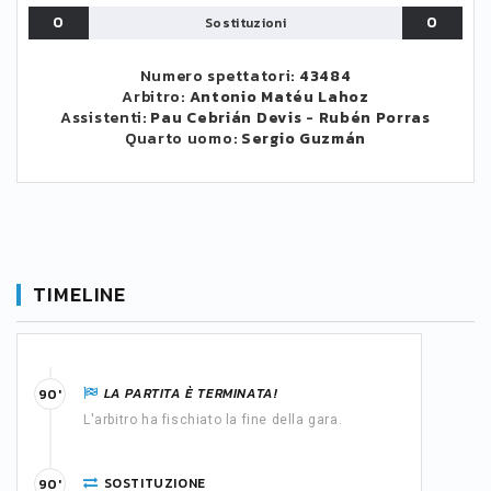
0
0
Sostituzioni
Numero spettatori:
43484
Arbitro:
Antonio Matéu Lahoz
Assistenti:
Pau Cebrián Devis
-
Rubén Porras
Quarto uomo:
Sergio Guzmán
TIMELINE
LA PARTITA È TERMINATA!
90'
L'arbitro ha fischiato la fine della gara.
SOSTITUZIONE
90'