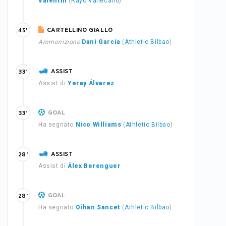
Valentín
(
Rayo Vallecano
)
CARTELLINO GIALLO
45'
Ammonizione
Dani García
(
Athletic Bilbao
)
ASSIST
33'
Assist di
Yeray Álvarez
GOAL
33'
Ha segnato
Nico Williams
(
Athletic Bilbao
)
ASSIST
28'
Assist di
Álex Berenguer
GOAL
28'
Ha segnato
Oihan Sancet
(
Athletic Bilbao
)