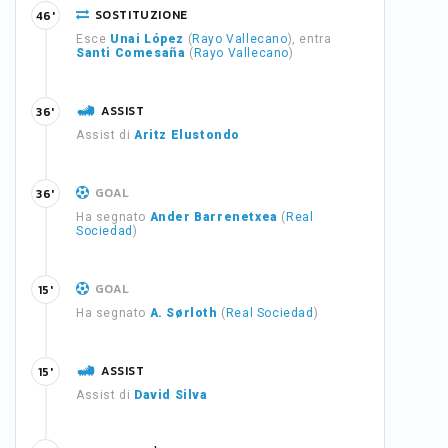
SOSTITUZIONE
46'
Esce
Unai López
(
Rayo Vallecano
), entra
Santi Comesaña
(
Rayo Vallecano
)
ASSIST
36'
Assist di
Aritz Elustondo
GOAL
36'
Ha segnato
Ander Barrenetxea
(
Real
Sociedad
)
GOAL
15'
Ha segnato
A. Sørloth
(
Real Sociedad
)
ASSIST
15'
Assist di
David Silva