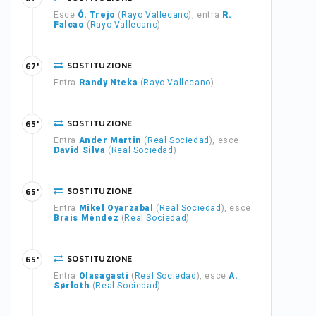
Esce
Ó. Trejo
(
Rayo Vallecano
), entra
R.
Falcao
(
Rayo Vallecano
)
SOSTITUZIONE
67'
Entra
Randy Nteka
(
Rayo Vallecano
)
SOSTITUZIONE
65'
Entra
Ander Martin
(
Real Sociedad
), esce
David Silva
(
Real Sociedad
)
SOSTITUZIONE
65'
Entra
Mikel Oyarzabal
(
Real Sociedad
), esce
Brais Méndez
(
Real Sociedad
)
SOSTITUZIONE
65'
Entra
Olasagasti
(
Real Sociedad
), esce
A.
Sørloth
(
Real Sociedad
)