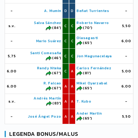
-
A. Mumin
D
D
Beñat Turrientes
-
Salva Sánchez
Roberto Navarro
s.v.
C
C
5,50
(84')
(70')
Olasagasti
-
Mario Suárez
C
C
6,00
(65')
Santi Comesaña
5,75
C
C
Jon Magunacelaya
-
(46')
Randy Nteka
Carlos Fernández
6,00
C
A
5,00
(67')
(81')
R. Falcao
Mikel Oyarzabal
6,00
A
A
6,00
(67')
(65')
Andrés Martín
s.v.
A
A
T. Kubo
-
(83')
Ander Martin
-
José Ángel Pozo
A
A
5,50
(65')
LEGENDA BONUS/MALUS