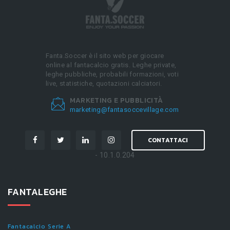
Fanta.Soccer è il sito web per giocare
online al fantacalcio gratis. Leghe private,
leghe pubbliche, probabili formazioni, voti
live, statistiche, quotazioni calciatori.
MARKETING E PUBBLICITÀ
marketing@fantasoccevillage.com
CONTATTACI
- 10.1.0.204
FANTALEGHE
Fantacalcio Serie A