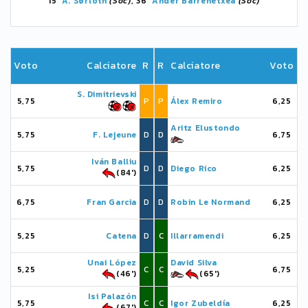
15'
A. Sørloth
(Soc)
, 36'
Ander Barrenetxea
(Soc)
Voto
Calciatore
R
R
Calciatore
Voto
S. Dimitrievski
5,75
P
P
Álex Remiro
6,25
Aritz Elustondo
5,75
F. Lejeune
D
D
6,75
Iván Balliu
5,75
D
D
Diego Rico
6,25
(84')
6,75
Fran Garcia
D
D
Robin Le Normand
6,25
5,25
Catena
D
C
Illarramendi
6,25
Unai López
David Silva
5,25
C
C
6,75
(46')
(65')
Isi Palazón
5,75
C
C
Igor Zubeldía
6,25
(67')