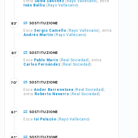
Entra
Salva Sánchez
(
Rayo Vallecano
), esce
Iván Balliu
(
Rayo Vallecano
)
SOSTITUZIONE
83'
Esce
Sergio Camello
(
Rayo Vallecano
), entra
Andrés Martín
(
Rayo Vallecano
)
SOSTITUZIONE
81'
Esce
Pablo Marín
(
Real Sociedad
), entra
Carlos Fernández
(
Real Sociedad
)
SOSTITUZIONE
70'
Esce
Ander Barrenetxea
(
Real Sociedad
),
entra
Roberto Navarro
(
Real Sociedad
)
SOSTITUZIONE
67'
Esce
Isi Palazón
(
Rayo Vallecano
)
SOSTITUZIONE
67'