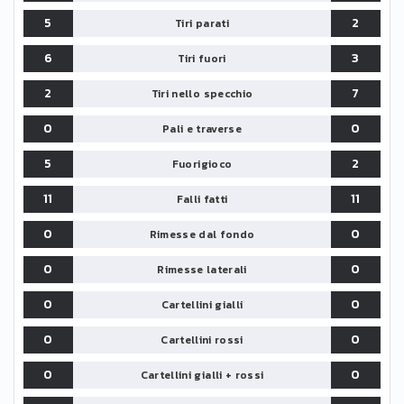
5
2
Tiri parati
6
3
Tiri fuori
2
7
Tiri nello specchio
0
0
Pali e traverse
5
2
Fuorigioco
11
11
Falli fatti
0
0
Rimesse dal fondo
0
0
Rimesse laterali
0
0
Cartellini gialli
0
0
Cartellini rossi
0
0
Cartellini gialli + rossi