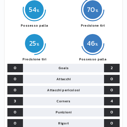
54
70
Possesso palla
Precisione tiri
25
46
Precisione tiri
Possesso palla
0
2
Goals
0
0
Attacchi
0
0
Attacchi pericolosi
3
4
Corners
0
0
Punizioni
0
0
Rigori