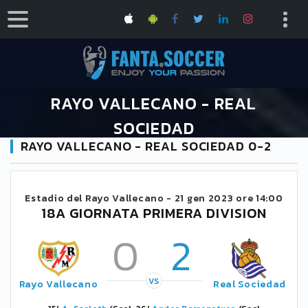
RAYO VALLECANO - REAL
SOCIEDAD
RAYO VALLECANO - REAL SOCIEDAD 0-2
HOME
CALENDARIO PRIMERA DIVISION 2022/2023
RAYO VALLECANO - REAL SOCIEDAD
Estadio del Rayo Vallecano -
21 gen 2023 ore 14:00
18A GIORNATA PRIMERA DIVISION
0
2
VS
Rayo Vallecano
Real Sociedad