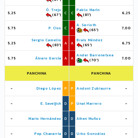
Ó. Trejo
Pablo Marín
5,25
C
C
6,25
(67')
(81')
A. Sørloth
5,75
P. Ciss
C
A
7,00
(65')
Sergio Camello
Brais Méndez
5,25
A
A
6,75
(83')
(65')
Ander Barrenetxea
5,75
Álvaro García
A
A
7,00
(70')
PANCHINA
PANCHINA
-
Diego López
P
P
Andoni Zubiaurre
-
-
E. Saveljich
D
P
Unai Marrero
-
-
Mario Hernández
D
D
Aihen Muñoz
-
-
Pep Chavarría
D
D
Urko González
-