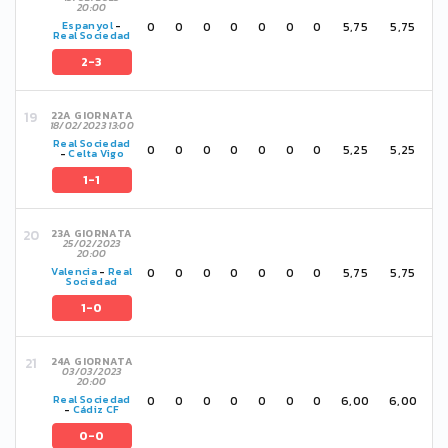
20:00
0
0
0
0
0
0
0
5,75
5,75
Espanyol
-
Real Sociedad
2-3
22A GIORNATA
18/02/2023 13:00
Real Sociedad
0
0
0
0
0
0
0
5,25
5,25
-
Celta Vigo
1-1
23A GIORNATA
25/02/2023
20:00
0
0
0
0
0
0
0
5,75
5,75
Valencia
-
Real
Sociedad
1-0
24A GIORNATA
03/03/2023
20:00
0
0
0
0
0
0
0
6,00
6,00
Real Sociedad
-
Cádiz CF
0-0