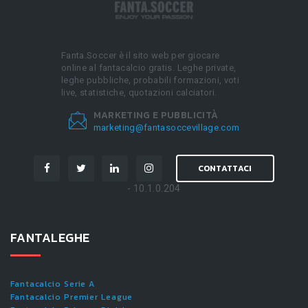
Fanta.Soccer è il sito web per giocare
online al fantacalcio gratis. Leghe private,
leghe pubbliche, probabili formazioni, voti
live, statistiche, quotazioni calciatori.
MARKETING E PUBBLICITÀ
marketing@fantasoccevillage.com
CONTATTACI
- 10.1.0.204
FANTALEGHE
Fantacalcio Serie A
Fantacalcio Premier League