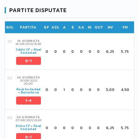
PARTITE DISPUTATE
GIO.
PARTITA
GF
ASS.
A
E
AA
IN
OUT
MV
FM
1A GIORNATA
14/08/2022 15:30
Cádiz CF
-
Real
0
0
0
0
0
0
0
6,25
5,75
Sociedad
0-1
2A GIORNATA
21/08/2022
20:00
0
0
1
0
0
0
0
5,00
4,50
Real Sociedad
-
Barcellona
1-4
3A GIORNATA
27/08/2022 15:30
Elche CF
-
Real
0
0
0
0
0
0
0
6,25
5,75
Sociedad
0-1