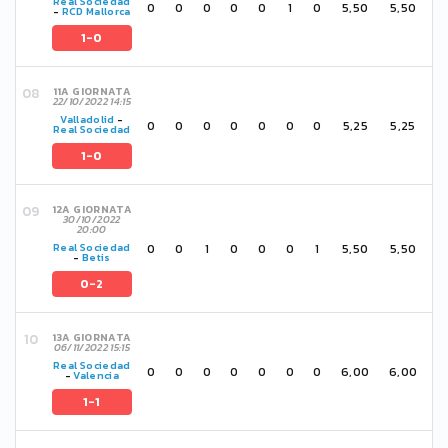
Real Sociedad
0
0
0
0
0
1
0
5,50
5,50
-
RCD Mallorca
1-0
11A GIORNATA
22/10/2022 14:15
Valladolid
-
0
0
0
0
0
0
0
5,25
5,25
Real Sociedad
1-0
12A GIORNATA
30/10/2022
20:00
0
0
1
0
0
0
1
5,50
5,50
Real Sociedad
-
Betis
0-2
13A GIORNATA
06/11/2022 15:15
Real Sociedad
0
0
0
0
0
0
0
6,00
6,00
-
Valencia
1-1