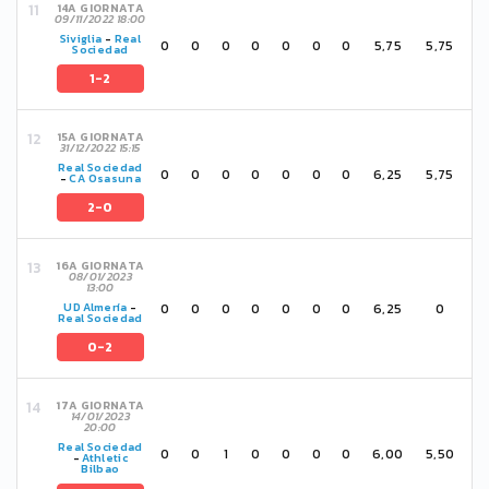
14A GIORNATA
09/11/2022 18:00
Siviglia
-
Real
0
0
0
0
0
0
0
5,75
5,75
Sociedad
1-2
15A GIORNATA
31/12/2022 15:15
Real Sociedad
0
0
0
0
0
0
0
6,25
5,75
-
CA Osasuna
2-0
16A GIORNATA
08/01/2023
13:00
0
0
0
0
0
0
0
6,25
0
UD Almería
-
Real Sociedad
0-2
17A GIORNATA
14/01/2023
20:00
Real Sociedad
0
0
1
0
0
0
0
6,00
5,50
-
Athletic
Bilbao