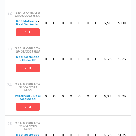
25A GIORNATA
12/03/2023 13:00
RCD Mallorca
-
0
0
0
0
0
0
0
5,50
5,00
Real Sociedad
1-1
26A GIORNATA
19/03/2023 15:15
Real Sociedad
0
0
0
0
0
0
0
6,25
5,75
-
Elche CF
2-0
27A GIORNATA
02/04/2023
16:30
0
0
0
0
0
0
0
5,25
5,25
Villarreal
-
Real
Sociedad
2-0
28A GIORNATA
08/04/2023
16:30
0
0
0
0
0
0
0
6,25
9,25
Real Sociedad