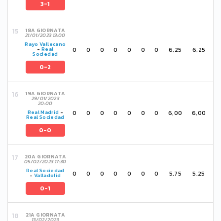
3-1
18A GIORNATA
21/01/2023 13:00
Rayo Vallecano
0
0
0
0
0
0
0
6,25
6,25
-
Real
Sociedad
0-2
19A GIORNATA
29/01/2023
20:00
0
0
0
0
0
0
0
6,00
6,00
Real Madrid
-
Real Sociedad
0-0
20A GIORNATA
05/02/2023 17:30
Real Sociedad
0
0
0
0
0
0
0
5,75
5,25
-
Valladolid
0-1
21A GIORNATA
13/02/2023