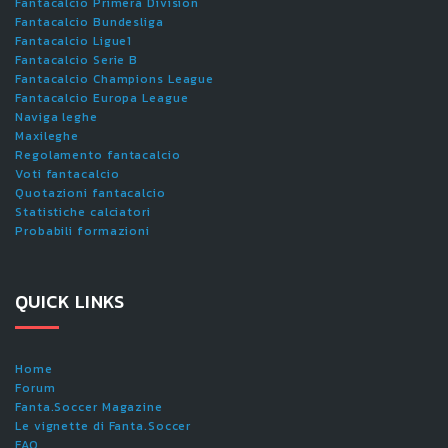
Fantacalcio Primera Division
Fantacalcio Bundesliga
Fantacalcio Ligue1
Fantacalcio Serie B
Fantacalcio Champions League
Fantacalcio Europa League
Naviga leghe
Maxileghe
Regolamento fantacalcio
Voti fantacalcio
Quotazioni fantacalcio
Statistiche calciatori
Probabili formazioni
QUICK LINKS
Home
Forum
Fanta.Soccer Magazine
Le vignette di Fanta.Soccer
FAQ