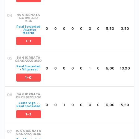
4A GIORNATA
03/09/2022
16:30
Real Sociedad
0
0
0
0
0
0
0
5,50
3,50
-
Atletico
Madrid
1-1
8A GIORNATA
09/10/2022 16:30
Real Sociedad
0
0
0
0
0
1
0
6,00
10,00
-
Villarreal
1-0
9A GIORNATA
16/10/2022 12:00
Celta Vigo
-
0
0
1
0
0
0
0
6,00
5,50
Real Sociedad
1-2
10A GIORNATA
19/10/2022 18:00