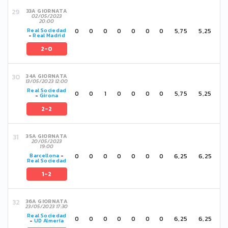
33A GIORNATA
02/05/2023
20:00
0
0
0
0
0
0
0
5,75
5,25
Real Sociedad
-
Real Madrid
2-0
34A GIORNATA
13/05/2023 12:00
Real Sociedad
0
0
1
0
0
0
0
5,75
5,25
-
Girona
2-2
35A GIORNATA
20/05/2023
19:00
0
0
0
0
0
0
0
6,25
6,25
Barcellona
-
Real Sociedad
1-2
36A GIORNATA
23/05/2023 17:30
Real Sociedad
0
0
0
0
0
0
0
6,25
6,25
-
UD Almería