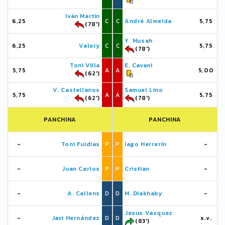
Iván Martín
6,25
C
C
André Almeida
5,75
(78')
Y. Musah
6,25
Valery
C
C
5,75
(78')
Toni Villa
E. Cavani
5,75
A
A
5,00
(62')
V. Castellanos
Samuel Lino
5,75
A
A
5,75
(62')
(78')
PANCHINA
PANCHINA
-
Toni Fuidias
P
P
Iago Herrerín
-
-
Juan Carlos
P
P
Cristian
-
-
A. Callens
D
D
M. Diakhaby
-
Jesus Vazquez
-
Javi Hernández
D
D
s.v.
(83')