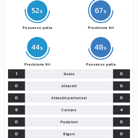
52
67
Possesso palla
Precisione tiri
44
48
Precisione tiri
Possesso palla
1
0
Goals
0
0
Attacchi
0
0
Attacchi pericolosi
8
4
Corners
0
0
Punizioni
0
0
Rigori