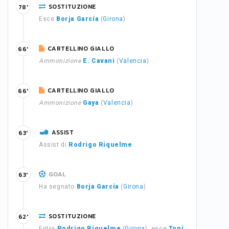
SOSTITUZIONE
78'
Esce
Borja García
(
Girona
)
CARTELLINO GIALLO
66'
Ammonizione
E. Cavani
(
Valencia
)
CARTELLINO GIALLO
66'
Ammonizione
Gaya
(
Valencia
)
ASSIST
63'
Assist di
Rodrigo Riquelme
GOAL
63'
Ha segnato
Borja García
(
Girona
)
SOSTITUZIONE
62'
Entra
Rodrigo Riquelme
(
Girona
), esce
Toni