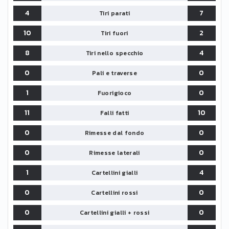
4
7
Tiri parati
10
2
Tiri fuori
8
4
Tiri nello specchio
0
0
Pali e traverse
1
0
Fuorigioco
11
10
Falli fatti
0
0
Rimesse dal fondo
0
0
Rimesse laterali
1
4
Cartellini gialli
0
0
Cartellini rossi
0
0
Cartellini gialli + rossi