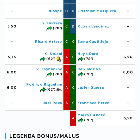
-
Juanpe
D
D
Cristhian Mosquera
-
Y. Herrera
5,50
C
D
Ruben Lendinez
-
(78')
-
Ricard Artero
C
C
Samu Castillejo
-
C. Stuani
Hugo Duro
5,75
A
C
6,50
(62')
(78')
V. Tsyhankov
Ilaix Moriba
6,00
A
C
6,00
(78')
(78')
Rodrigo Riquelme
6,00
A
C
Javier Guerra
-
(62')
-
Joel Roca
A
C
Francisco Perez
-
Marcos André
A
5,50
(78')
LEGENDA BONUS/MALUS