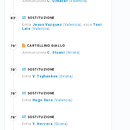
Ammonizione
C. Özkacar
(
Valencia
)
SOSTITUZIONE
83'
Entra
Jesus Vazquez
(
Valencia
), esce
Toni
Lato
(
Valencia
)
CARTELLINO GIALLO
79'
Ammonizione
C. Stuani
(
Girona
)
SOSTITUZIONE
78'
Entra
V. Tsyhankov
(
Girona
)
SOSTITUZIONE
78'
Entra
Hugo Duro
(
Valencia
)
SOSTITUZIONE
78'
Entra
Y. Herrera
(
Girona
)