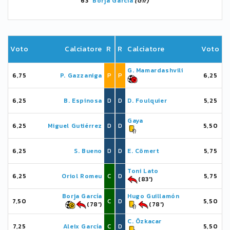
63'
Borja García
(Gir)
Voto
Calciatore
R
R
Calciatore
Voto
G. Mamardashvili
6,75
P. Gazzaniga
P
P
6,25
6,25
B. Espinosa
D
D
D. Foulquier
5,25
Gaya
6,25
Miguel Gutiérrez
D
D
5,50
6,25
S. Bueno
D
D
E. Cömert
5,75
Toni Lato
6,25
Oriol Romeu
C
D
5,75
(83')
Borja García
Hugo Guillamón
7,50
C
D
5,50
(78')
(78')
C. Özkacar
7,25
Aleix García
C
D
5,50