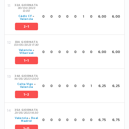
32A GIORNATA
30/04/2023
12:00
0
0
0
0
0
1
0
6,00
6,00
Cádiz CF
-
Valencia
2-1
33A GIORNATA
03/05/2023 17:30
Valencia
-
0
0
0
0
0
0
0
6,00
6,00
Villarreal
1-1
34A GIORNATA
14/05/2023 12:00
Celta Vigo
-
0
0
0
0
0
0
1
6,25
6,25
Valencia
1-2
35A GIORNATA
21/05/2023 16:30
Valencia
-
Real
0
0
0
0
0
0
0
6,75
6,75
Madrid
1-0