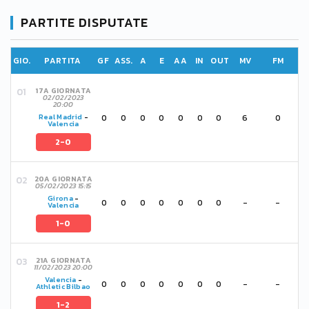
PARTITE DISPUTATE
GIO.
PARTITA
GF
ASS.
A
E
AA
IN
OUT
MV
FM
17A GIORNATA
02/02/2023
20:00
0
0
0
0
0
0
0
6
0
Real Madrid
-
Valencia
2-0
20A GIORNATA
05/02/2023 15:15
Girona
-
0
0
0
0
0
0
0
-
-
Valencia
1-0
21A GIORNATA
11/02/2023 20:00
Valencia
-
0
0
0
0
0
0
0
-
-
Athletic Bilbao
1-2