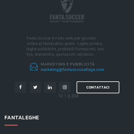
Fanta.Soccer è il sito web per giocare
online al fantacalcio gratis. Leghe private,
leghe pubbliche, probabili formazioni, voti
live, statistiche, quotazioni calciatori.
MARKETING E PUBBLICITÀ
marketing@fantasoccevillage.com
CONTATTACI
- 10.1.0.204
FANTALEGHE