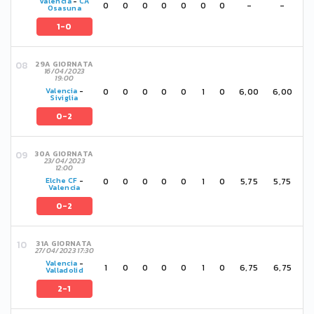
Valencia
-
CA
0
0
0
0
0
0
0
-
-
Osasuna
1-0
29A GIORNATA
16/04/2023
19:00
0
0
0
0
0
1
0
6,00
6,00
Valencia
-
Siviglia
0-2
30A GIORNATA
23/04/2023
12:00
0
0
0
0
0
1
0
5,75
5,75
Elche CF
-
Valencia
0-2
31A GIORNATA
27/04/2023 17:30
Valencia
-
1
0
0
0
0
1
0
6,75
6,75
Valladolid
2-1