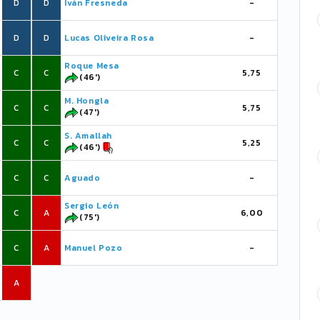
D
D
Iván Fresneda
-
D
D
Lucas Oliveira Rosa
-
Roque Mesa
C
C
5,75
(46')
M. Hongla
C
C
5,75
(47')
S. Amallah
C
C
5,25
(46')
C
C
Aguado
-
Sergio León
C
A
6,00
(75')
C
A
Manuel Pozo
-
A