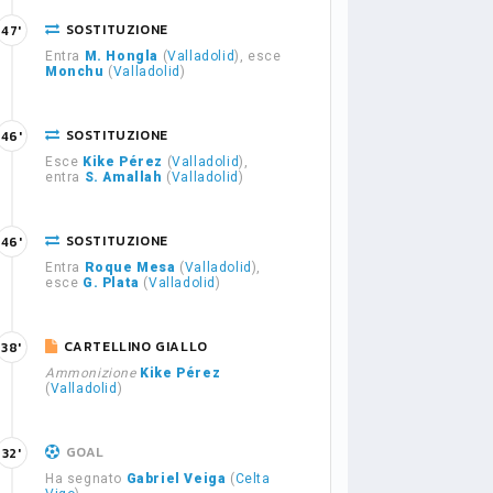
SOSTITUZIONE
47'
Entra
M. Hongla
(
Valladolid
), esce
Monchu
(
Valladolid
)
SOSTITUZIONE
46'
Esce
Kike Pérez
(
Valladolid
),
entra
S. Amallah
(
Valladolid
)
SOSTITUZIONE
46'
Entra
Roque Mesa
(
Valladolid
),
esce
G. Plata
(
Valladolid
)
CARTELLINO GIALLO
38'
Ammonizione
Kike Pérez
(
Valladolid
)
GOAL
32'
Ha segnato
Gabriel Veiga
(
Celta