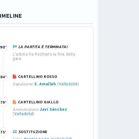
IMELINE
LA PARTITA È TERMINATA!
90'
L'arbitro ha fischiato la fine della
gara.
CARTELLINO ROSSO
84'
Espulsione
S. Amallah
(
Valladolid
)
CARTELLINO GIALLO
79'
Ammonizione
Javi Sánchez
(
Valladolid
)
SOSTITUZIONE
75'