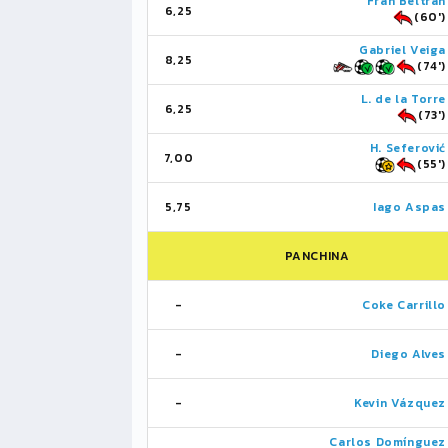
Fran Beltrán
6,25
(60')
Gabriel Veiga
8,25
(74')
L. de la Torre
6,25
(73')
H. Seferović
7,00
(55')
5,75
Iago Aspas
PANCHINA
-
Coke Carrillo
-
Diego Alves
-
Kevin Vázquez
Carlos Domínguez