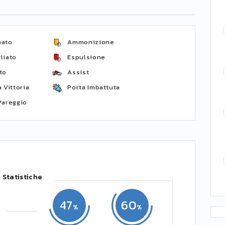
nato
Ammonizione
liato
Espulsione
to
Assist
 Vittoria
Porta Imbattuta
Pareggio
Statistiche
47
60