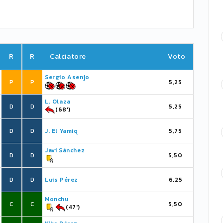
R
R
Calciatore
Voto
Sergio Asenjo
P
P
5,25
L. Olaza
D
D
5,25
(68')
D
D
J. El Yamiq
5,75
Javi Sánchez
D
D
5,50
D
D
Luis Pérez
6,25
Monchu
C
C
5,50
(47')