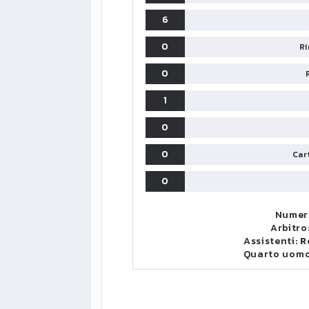
6
0
Ri
0
1
0
0
Cart
0
Numero
Arbitro
Assistenti:
R
Quarto uom
LIGUE1
CLASSIFICA
CLASSIFI