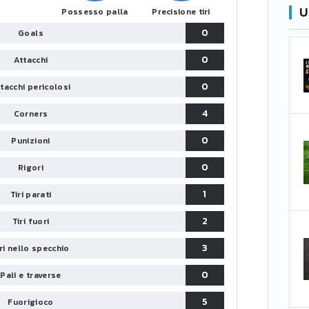
U
Possesso palla
Precisione tiri
0
Goals
0
Attacchi
0
tacchi pericolosi
4
Corners
0
Punizioni
0
Rigori
1
Tiri parati
2
Tiri fuori
3
iri nello specchio
0
Pali e traverse
5
Fuorigioco