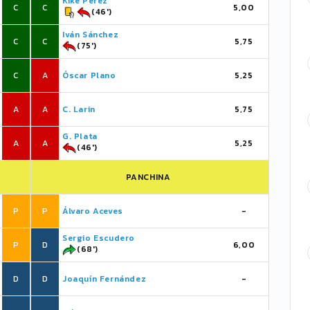
Kike Pérez
C
C
5,00
(46')
Iván Sánchez
C
C
5,75
(75')
C
A
Óscar Plano
5,25
A
A
C. Larin
5,75
G. Plata
A
A
5,25
(46')
PANCHINA
P
P
Álvaro Aceves
-
Sergio Escudero
P
D
6,00
(68')
D
D
Joaquín Fernández
-