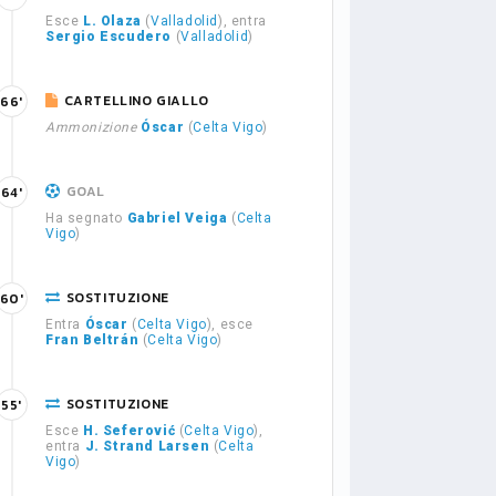
Esce
L. Olaza
(
Valladolid
), entra
Sergio Escudero
(
Valladolid
)
CARTELLINO GIALLO
66'
Ammonizione
Óscar
(
Celta Vigo
)
GOAL
64'
Ha segnato
Gabriel Veiga
(
Celta
Vigo
)
SOSTITUZIONE
60'
Entra
Óscar
(
Celta Vigo
), esce
Fran Beltrán
(
Celta Vigo
)
SOSTITUZIONE
55'
Esce
H. Seferović
(
Celta Vigo
),
entra
J. Strand Larsen
(
Celta
Vigo
)