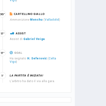
Vigo
)
CARTELLINO GIALLO
30'
Ammonizione
Monchu
(
Valladolid
)
ASSIST
17'
Assist di
Gabriel Veiga
GOAL
17'
Ha segnato
H. Seferović
(
Celta
Vigo
)
LA PARTITA È INIZIATA!
1'
L'arbitro ha dato il via alla gara.