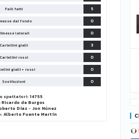
5
Falli fatti
0
messe dal fondo
0
Rimesse laterali
3
Cartellini gialli
0
Cartellini rossi
0
ellini gialli + rossi
0
Sostituzioni
 spettatori:
14755
:
Ricardo de Burgos
oberto Díaz
-
Jon Núnez
o:
Alberto Fuente Martín
C
SERIE B
CA
CLASSIFICA