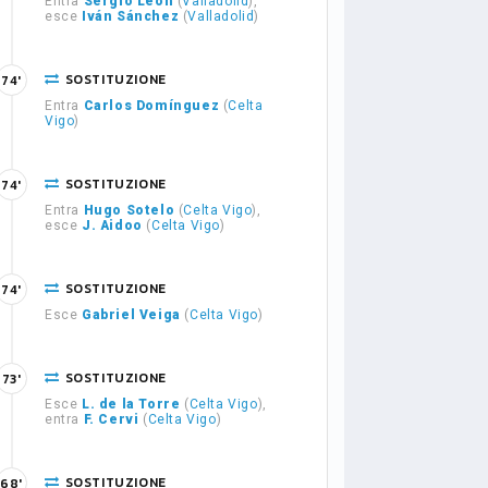
Entra
Sergio León
(
Valladolid
),
esce
Iván Sánchez
(
Valladolid
)
SOSTITUZIONE
74'
Entra
Carlos Domínguez
(
Celta
Vigo
)
SOSTITUZIONE
74'
Entra
Hugo Sotelo
(
Celta Vigo
),
esce
J. Aidoo
(
Celta Vigo
)
SOSTITUZIONE
74'
Esce
Gabriel Veiga
(
Celta Vigo
)
SOSTITUZIONE
73'
Esce
L. de la Torre
(
Celta Vigo
),
entra
F. Cervi
(
Celta Vigo
)
SOSTITUZIONE
68'