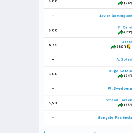
6,00
(74')
-
Javier Dominguez
F. Cervi
6,00
(73')
Óscar
5,75
(60')
-
A. Solari
Hugo Sotelo
6,00
(74')
-
W. Swedberg
J. Strand Larsen
5,50
(55')
-
Gonçalo Paciência