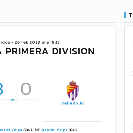
T
aídos -
26 feb 2023 ore 16:15
 PRIMERA DIVISION
3
0
VS
Valladolid
abriel Veiga
(Cel)
, 64'
Gabriel Veiga
(Cel)