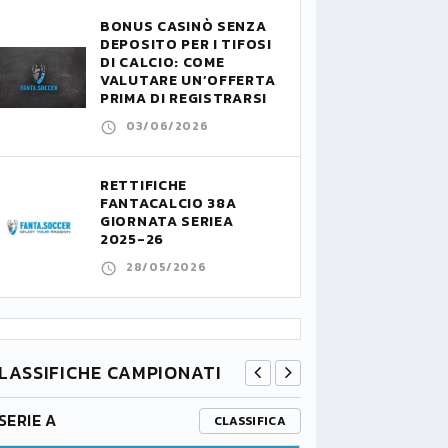
BONUS CASINÒ SENZA
DEPOSITO PER I TIFOSI
DI CALCIO: COME
VALUTARE UN’OFFERTA
PRIMA DI REGISTRARSI
03/06/2026
RETTIFICHE
FANTACALCIO 38A
GIORNATA SERIEA
2025-26
28/05/2026
LASSIFICHE CAMPIONATI
SERIE A
PREMIER L
CLASSIFICA