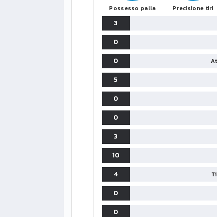
Possesso palla
Precisione tiri
3
0
0
At
5
0
0
3
10
4
T
0
0