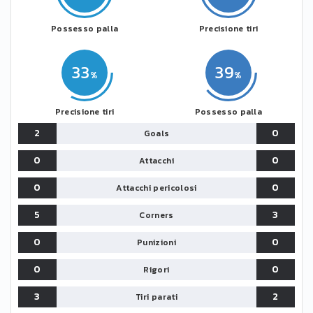
Possesso palla
Precisione tiri
33
39
Precisione tiri
Possesso palla
2
0
Goals
0
0
Attacchi
0
0
Attacchi pericolosi
5
3
Corners
0
0
Punizioni
0
0
Rigori
3
2
Tiri parati