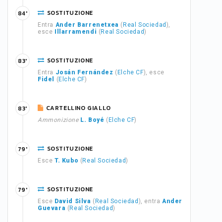
SOSTITUZIONE
84'
Entra
Ander Barrenetxea
(
Real Sociedad
),
esce
Illarramendi
(
Real Sociedad
)
SOSTITUZIONE
83'
Entra
Josán Fernández
(
Elche CF
), esce
Fidel
(
Elche CF
)
CARTELLINO GIALLO
83'
Ammonizione
L. Boyé
(
Elche CF
)
SOSTITUZIONE
79'
Esce
T. Kubo
(
Real Sociedad
)
SOSTITUZIONE
79'
Esce
David Silva
(
Real Sociedad
), entra
Ander
Guevara
(
Real Sociedad
)