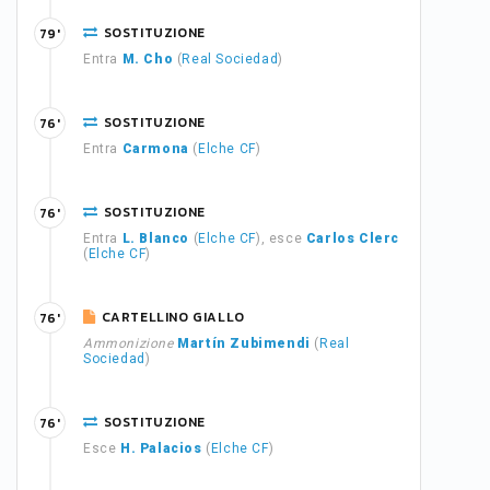
SOSTITUZIONE
79'
Entra
M. Cho
(
Real Sociedad
)
SOSTITUZIONE
76'
Entra
Carmona
(
Elche CF
)
SOSTITUZIONE
76'
Entra
L. Blanco
(
Elche CF
), esce
Carlos Clerc
(
Elche CF
)
CARTELLINO GIALLO
76'
Ammonizione
Martín Zubimendi
(
Real
Sociedad
)
SOSTITUZIONE
76'
Esce
H. Palacios
(
Elche CF
)