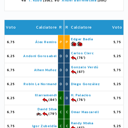
48'
T. Kubo
(Soc)
, 90'
Ander Barrenetxea
(Soc)
Voto
Calciatore
R
R
Calciatore
Voto
Edgar Badía
6,75
Álex Remiro
P
P
5,75
Carlos Clerc
6,25
Andoni Gorosabel
D
D
5,25
(76')
Gonzalo Verdú
6,75
Aihen Muñoz
D
D
5,75
(61')
6,25
Robin Le Normand
D
D
Diego González
5,25
Illarramendi
H. Palacios
6,25
C
D
5,75
(84')
(76')
David Silva
6,75
C
C
Omar Mascarell
5,75
(79')
Randy Nteka
5,75
Igor Zubeldía
C
C
5,25
(61')