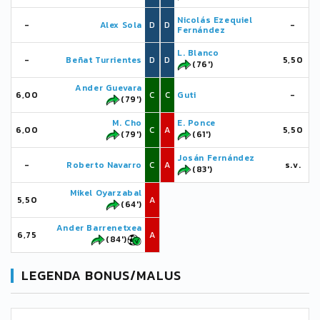
Nicolás Ezequiel
-
Alex Sola
D
D
-
Fernández
L. Blanco
-
Beñat Turrientes
D
D
5,50
(76')
Ander Guevara
6,00
C
C
Guti
-
(79')
M. Cho
E. Ponce
6,00
C
A
5,50
(79')
(61')
Josán Fernández
-
Roberto Navarro
C
A
s.v.
(83')
Mikel Oyarzabal
5,50
A
(64')
Ander Barrenetxea
6,75
A
(84')
LEGENDA BONUS/MALUS