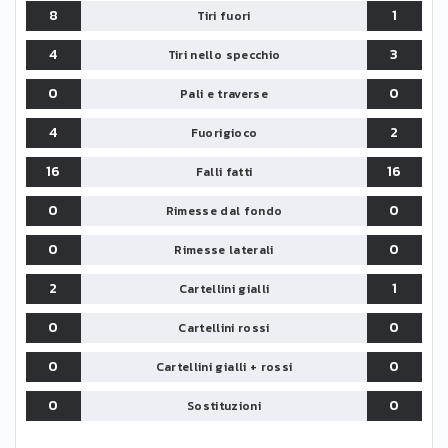
8
1
Tiri fuori
4
3
Tiri nello specchio
0
0
Pali e traverse
4
2
Fuorigioco
16
16
Falli fatti
0
0
Rimesse dal fondo
0
0
Rimesse laterali
2
1
Cartellini gialli
0
0
Cartellini rossi
0
0
Cartellini gialli + rossi
0
0
Sostituzioni