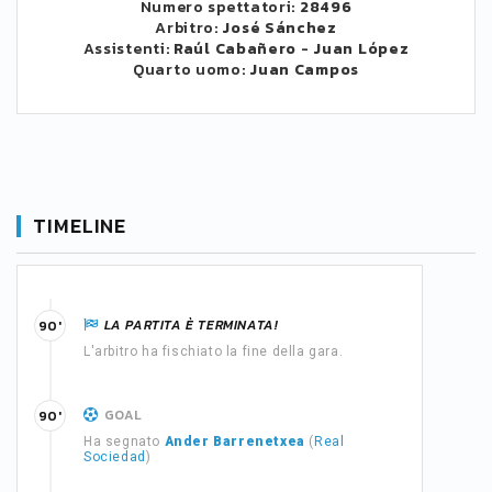
Numero spettatori:
28496
Arbitro:
José Sánchez
Assistenti:
Raúl Cabañero
-
Juan López
Quarto uomo:
Juan Campos
TIMELINE
LA PARTITA È TERMINATA!
90'
L'arbitro ha fischiato la fine della gara.
GOAL
90'
Ha segnato
Ander Barrenetxea
(
Real
Sociedad
)