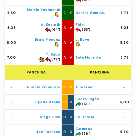
Martín Zubimendi
5,50
C
C
Gerard Gumbau
5,75
A. Sørloth
Fidel
6,25
A
A
5,25
(64')
(83')
Brais Méndez
L. Boyé
6,00
A
A
5,50
T. Kubo
7,00
A
A
Tete Morente
5,75
(79')
PANCHINA
PANCHINA
-
Andoni Zubiaurre
P
P
A. Werner
-
Pedro Bigas
-
Egoitz Arana
P
D
6,00
(61')
-
Diego Rico
D
D
Pol Lirola
-
Carmona
-
Jon Pacheco
D
D
5,50
(76')