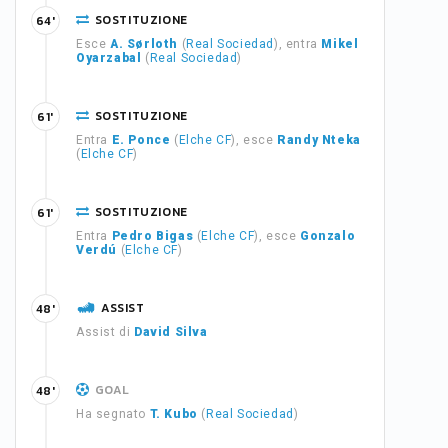
SOSTITUZIONE
64'
Esce
A. Sørloth
(
Real Sociedad
), entra
Mikel
Oyarzabal
(
Real Sociedad
)
SOSTITUZIONE
61'
Entra
E. Ponce
(
Elche CF
), esce
Randy Nteka
(
Elche CF
)
SOSTITUZIONE
61'
Entra
Pedro Bigas
(
Elche CF
), esce
Gonzalo
Verdú
(
Elche CF
)
ASSIST
48'
Assist di
David Silva
GOAL
48'
Ha segnato
T. Kubo
(
Real Sociedad
)