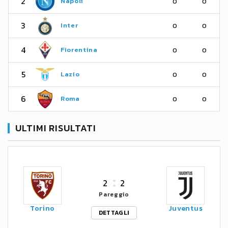
2
Napoli
0
0
3
Inter
0
0
4
Fiorentina
0
0
5
Lazio
0
0
6
Roma
0
0
ULTIMI RISULTATI
2
2
Pareggio
Torino
Juventus
DETTAGLI