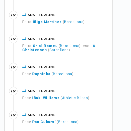
SOSTITUZIONE
76'
Entra
Íñigo Martínez
(
Barcellona
)
SOSTITUZIONE
76'
Entra
Oriol Romeu
(
Barcellona
), esce
A.
Christensen
(
Barcellona
)
SOSTITUZIONE
76'
Esce
Raphinha
(
Barcellona
)
SOSTITUZIONE
76'
Esce
Iñaki Williams
(
Athletic Bilbao
)
SOSTITUZIONE
76'
Esce
Pau Cubarsí
(
Barcellona
)