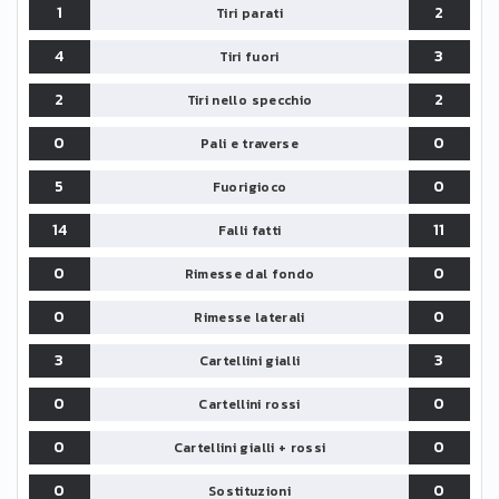
1
2
Tiri parati
4
3
Tiri fuori
2
2
Tiri nello specchio
0
0
Pali e traverse
5
0
Fuorigioco
14
11
Falli fatti
0
0
Rimesse dal fondo
0
0
Rimesse laterali
3
3
Cartellini gialli
0
0
Cartellini rossi
0
0
Cartellini gialli + rossi
0
0
Sostituzioni