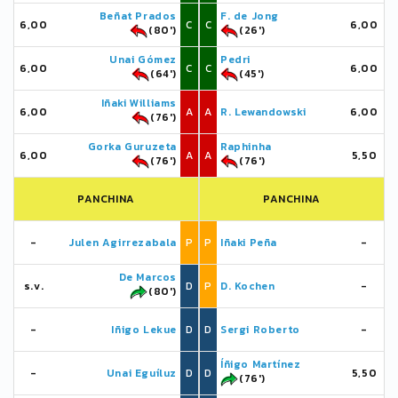
Beñat Prados
F. de Jong
6,00
C
C
6,00
(80')
(26')
Unai Gómez
Pedri
6,00
C
C
6,00
(64')
(45')
Iñaki Williams
6,00
A
A
R. Lewandowski
6,00
(76')
Gorka Guruzeta
Raphinha
6,00
A
A
5,50
(76')
(76')
PANCHINA
PANCHINA
-
Julen Agirrezabala
P
P
Iñaki Peña
-
De Marcos
s.v.
D
P
D. Kochen
-
(80')
-
Iñigo Lekue
D
D
Sergi Roberto
-
Íñigo Martínez
-
Unai Eguíluz
D
D
5,50
(76')