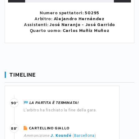
Numero spettatori:
50295
Arbitro:
Alejandro Hernández
Assistenti:
José Naranjo
-
José Garrido
Quarto uomo:
Carlos Muñiz Muñoz
TIMELINE
LA PARTITA È TERMINATA!
90'
L'arbitro ha fischiato la fine della gara.
CARTELLINO GIALLO
88'
Ammonizione
J. Koundé
(
Barcellona
)