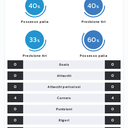
40
40
Possesso palla
Precisione tiri
33
60
Precisione tiri
Possesso palla
0
0
Goals
0
0
Attacchi
0
0
Attacchi pericolosi
4
4
Corners
0
0
Punizioni
0
0
Rigori