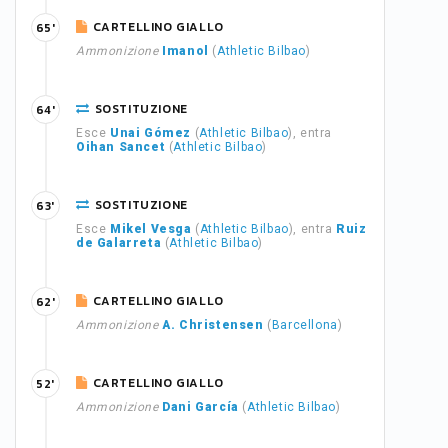
CARTELLINO GIALLO
65'
Ammonizione
Imanol
(
Athletic Bilbao
)
SOSTITUZIONE
64'
Esce
Unai Gómez
(
Athletic Bilbao
), entra
Oihan Sancet
(
Athletic Bilbao
)
SOSTITUZIONE
63'
Esce
Mikel Vesga
(
Athletic Bilbao
), entra
Ruiz
de Galarreta
(
Athletic Bilbao
)
CARTELLINO GIALLO
62'
Ammonizione
A. Christensen
(
Barcellona
)
CARTELLINO GIALLO
52'
Ammonizione
Dani García
(
Athletic Bilbao
)