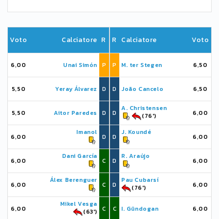
Voto
Calciatore
R
R
Calciatore
Voto
6,00
Unai Simón
P
P
M. ter Stegen
6,50
5,50
Yeray Álvarez
D
D
João Cancelo
6,50
A. Christensen
5,50
Aitor Paredes
D
D
6,00
(76')
Imanol
J. Koundé
6,00
D
D
6,00
Dani García
R. Araújo
6,00
C
D
6,00
Álex Berenguer
Pau Cubarsí
6,00
C
D
6,00
(76')
Mikel Vesga
6,00
C
C
I. Gündogan
6,00
(63')