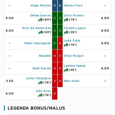
-
Hugo Rincón
D
D
Héctor Fort
-
Oihan Sancet
Oriol Romeu
6,00
C
C
6,00
(64')
(76')
Ruiz de Galarreta
Fermin López
6,00
C
C
6,00
(63')
(26')
João Félix
-
Mikel Jauregizar
C
A
6,00
(76')
-
Muniain
A
A
Vitor Roque
-
Lamine Yamal
-
Raúl García
A
A
6,00
(45')
Asier Villalibre
5,50
A
A
Marc Guiu
-
(76')
Adu Ares
6,00
A
(76')
LEGENDA BONUS/MALUS