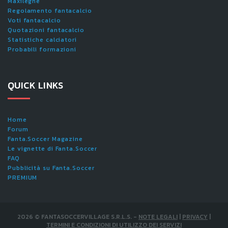
Maxileghe
Regolamento fantacalcio
Voti fantacalcio
Quotazioni fantacalcio
Statistiche calciatori
Probabili formazioni
QUICK LINKS
Home
Forum
Fanta.Soccer Magazine
Le vignette di Fanta.Soccer
FAQ
Pubblicità su Fanta.Soccer
PREMIUM
2026
©
FANTASOCCERVILLAGE S.R.L.S.
-
NOTE LEGALI
|
PRIVACY
|
TERMINI E CONDIZIONI DI UTILIZZO DEI SERVIZI