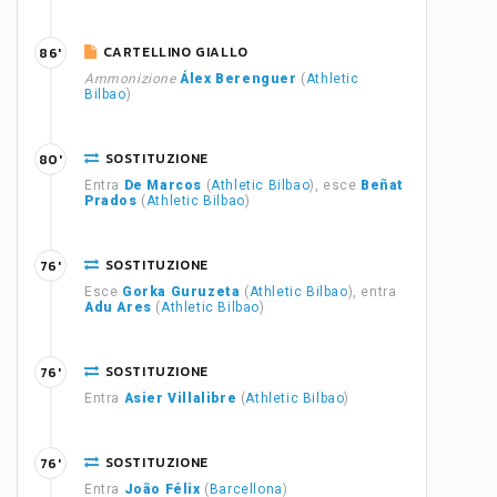
CARTELLINO GIALLO
86'
Ammonizione
Álex Berenguer
(
Athletic
Bilbao
)
SOSTITUZIONE
80'
Entra
De Marcos
(
Athletic Bilbao
), esce
Beñat
Prados
(
Athletic Bilbao
)
SOSTITUZIONE
76'
Esce
Gorka Guruzeta
(
Athletic Bilbao
), entra
Adu Ares
(
Athletic Bilbao
)
SOSTITUZIONE
76'
Entra
Asier Villalibre
(
Athletic Bilbao
)
SOSTITUZIONE
76'
Entra
João Félix
(
Barcellona
)