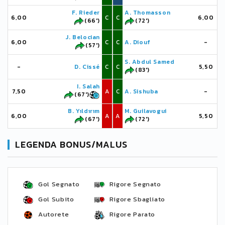
F. Rieder
A. Thomasson
6,00
C
C
6,00
(66')
(72')
J. Belocian
6,00
C
C
A. Diouf
-
(57')
S. Abdul Samed
-
D. Cissé
C
C
5,50
(83')
I. Salah
7,50
A
C
A. Sishuba
-
(67')
B. Yıldırım
M. Guilavogui
6,00
A
A
5,50
(67')
(72')
LEGENDA BONUS/MALUS
Gol Segnato
Rigore Segnato
Gol Subito
Rigore Sbagliato
Autorete
Rigore Parato