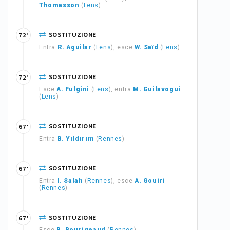
Thomasson
(
Lens
)
SOSTITUZIONE
72'
Entra
R. Aguilar
(
Lens
), esce
W. Saïd
(
Lens
)
SOSTITUZIONE
72'
Esce
A. Fulgini
(
Lens
), entra
M. Guilavogui
(
Lens
)
SOSTITUZIONE
67'
Entra
B. Yıldırım
(
Rennes
)
SOSTITUZIONE
67'
Entra
I. Salah
(
Rennes
), esce
A. Gouiri
(
Rennes
)
SOSTITUZIONE
67'