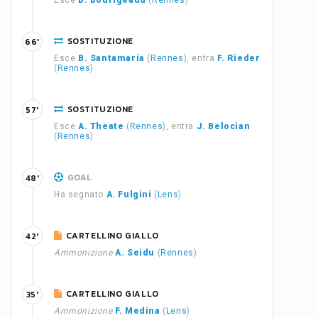
Esce
B. Bourigeaud
(
Rennes
)
SOSTITUZIONE
66'
Esce
B. Santamaria
(
Rennes
), entra
F. Rieder
(
Rennes
)
SOSTITUZIONE
57'
Esce
A. Theate
(
Rennes
), entra
J. Belocian
(
Rennes
)
GOAL
48'
Ha segnato
A. Fulgini
(
Lens
)
CARTELLINO GIALLO
42'
Ammonizione
A. Seidu
(
Rennes
)
CARTELLINO GIALLO
35'
Ammonizione
F. Medina
(
Lens
)