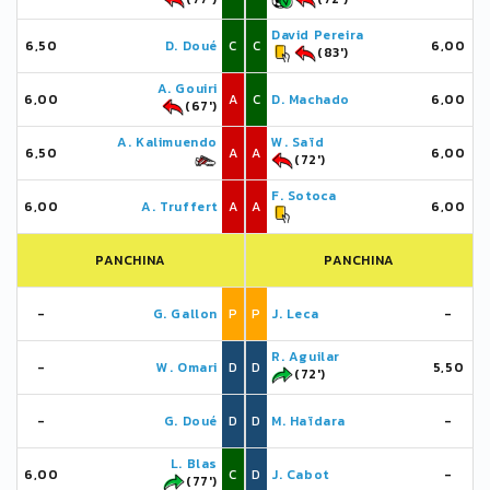
David Pereira
6,50
D. Doué
C
C
6,00
(83')
A. Gouiri
6,00
A
C
D. Machado
6,00
(67')
A. Kalimuendo
W. Saïd
6,50
A
A
6,00
(72')
F. Sotoca
6,00
A. Truffert
A
A
6,00
PANCHINA
PANCHINA
-
G. Gallon
P
P
J. Leca
-
R. Aguilar
-
W. Omari
D
D
5,50
(72')
-
G. Doué
D
D
M. Haïdara
-
L. Blas
6,00
C
D
J. Cabot
-
(77')