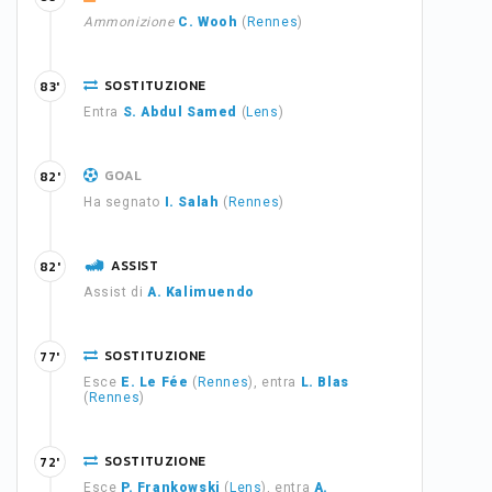
Ammonizione
C. Wooh
(
Rennes
)
SOSTITUZIONE
83'
Entra
S. Abdul Samed
(
Lens
)
GOAL
82'
Ha segnato
I. Salah
(
Rennes
)
ASSIST
82'
Assist di
A. Kalimuendo
SOSTITUZIONE
77'
Esce
E. Le Fée
(
Rennes
), entra
L. Blas
(
Rennes
)
SOSTITUZIONE
72'
Esce
P. Frankowski
(
Lens
), entra
A.