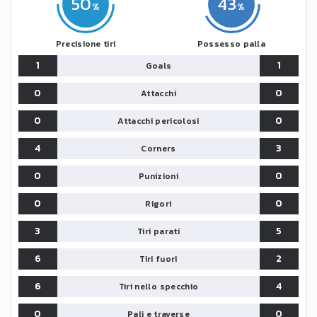
50
43
Precisione tiri
Possesso palla
1
1
Goals
0
0
Attacchi
0
0
Attacchi pericolosi
4
3
Corners
0
0
Punizioni
0
0
Rigori
3
5
Tiri parati
6
2
Tiri fuori
6
4
Tiri nello specchio
0
0
Pali e traverse