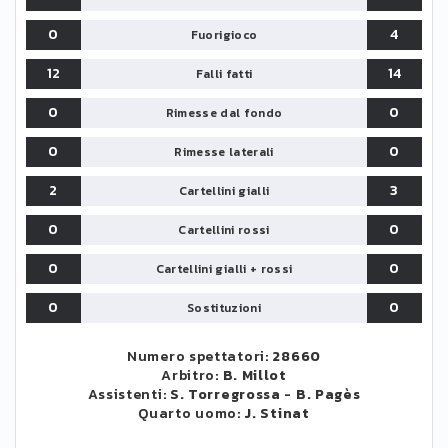
0
4
Fuorigioco
12
14
Falli fatti
0
0
Rimesse dal fondo
0
0
Rimesse laterali
2
3
Cartellini gialli
0
0
Cartellini rossi
0
0
Cartellini gialli + rossi
0
0
Sostituzioni
Numero spettatori:
28660
Arbitro:
B. Millot
Assistenti:
S. Torregrossa
-
B. Pagès
Quarto uomo:
J. Stinat