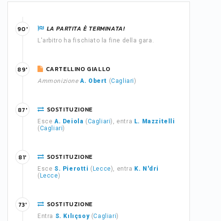
LA PARTITA È TERMINATA!
90'
L'arbitro ha fischiato la fine della gara.
CARTELLINO GIALLO
89'
Ammonizione
A. Obert
(
Cagliari
)
SOSTITUZIONE
87'
Esce
A. Deiola
(
Cagliari
), entra
L. Mazzitelli
(
Cagliari
)
SOSTITUZIONE
81'
Esce
S. Pierotti
(
Lecce
), entra
K. N'dri
(
Lecce
)
SOSTITUZIONE
73'
Entra
S. Kılıçsoy
(
Cagliari
)