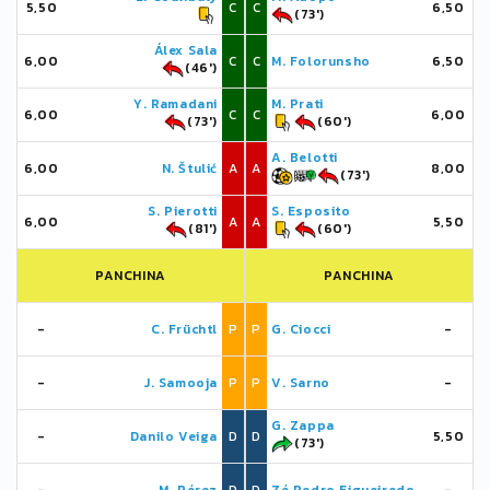
5,50
C
C
6,50
(73')
Álex Sala
6,00
C
C
M. Folorunsho
6,50
(46')
Y. Ramadani
M. Prati
6,00
C
C
6,00
(73')
(60')
A. Belotti
6,00
N. Štulić
A
A
8,00
(73')
S. Pierotti
S. Esposito
6,00
A
A
5,50
(81')
(60')
PANCHINA
PANCHINA
-
C. Früchtl
P
P
G. Ciocci
-
-
J. Samooja
P
P
V. Sarno
-
G. Zappa
-
Danilo Veiga
D
D
5,50
(73')