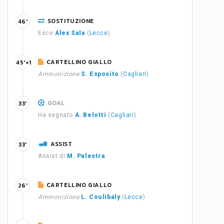
SOSTITUZIONE
46'
Esce
Álex Sala
(
Lecce
)
CARTELLINO GIALLO
45'+1
Ammonizione
S. Esposito
(
Cagliari
)
GOAL
33'
Ha segnato
A. Belotti
(
Cagliari
)
ASSIST
33'
Assist di
M. Palestra
CARTELLINO GIALLO
26'
Ammonizione
L. Coulibaly
(
Lecce
)