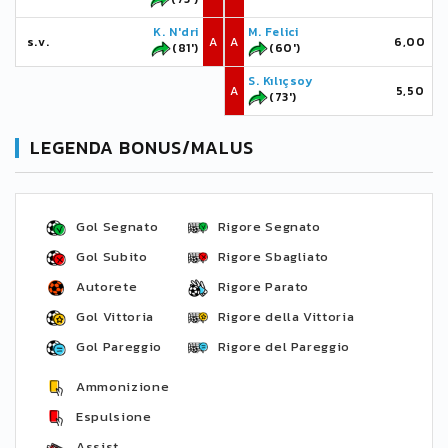
K. N'dri
M. Felici
s.v.
A
A
6,00
(81')
(60')
S. Kılıçsoy
A
5,50
(73')
LEGENDA BONUS/MALUS
Gol Segnato
Rigore Segnato
Gol Subito
Rigore Sbagliato
Autorete
Rigore Parato
Gol Vittoria
Rigore della Vittoria
Gol Pareggio
Rigore del Pareggio
Ammonizione
Espulsione
Assist