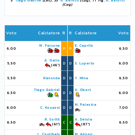
5'
Tiago Gabriel
(Lec)
, 33'
A. Belotti
(Cag)
, 71' rig.
A. Belotti
(Cag)
Voto
Calciatore
R
R
Calciatore
Voto
W. Falcone
E. Caprile
6,00
P
P
6,50
A. Gallo
5,50
D
D
S. Luperto
6,00
(46')
5,50
Kialonda
D
D
Y. Mina
6,50
Tiago Gabriel
A. Obert
6,50
D
D
6,00
M. Palestra
6,00
C. Kouassi
D
D
7,00
R. Sottil
A. Deiola
6,50
C
C
6,50
(61')
(87')
L. Coulibaly
M. Adopo