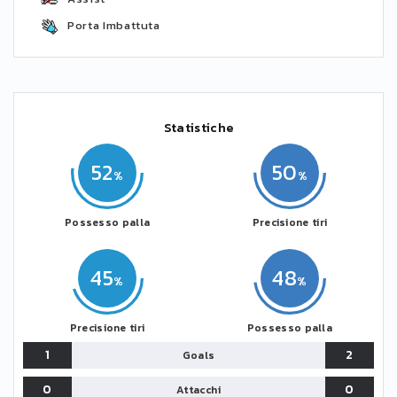
Porta Imbattuta
Statistiche
52
50
Possesso palla
Precisione tiri
45
48
Precisione tiri
Possesso palla
1
2
Goals
0
0
Attacchi