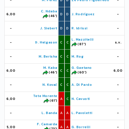
-
M. Pérez
D
D
Zé Pedro Figueiredo
-
C. Ndaba
6,00
D
D
J. Rodríguez
-
(46')
-
J. Siebert
D
D
R. Idrissi
-
L. Mazzitelli
-
Þ. Helgason
C
C
s.v.
(87')
-
M. Berisha
C
C
M. Rog
-
M. Kaba
G. Gaetano
6,00
C
C
6,00
(46')
(60')
-
N. Kovač
C
C
A. Di Pardo
-
Tete Morente
6,00
A
C
N. Cavuoti
-
(61')
-
L. Banda
A
A
L. Pavoletti
-
F. Camarda
5,00
A
A
G. Borrelli
-
(73')