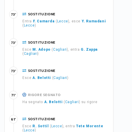
SOSTITUZIONE
73'
Entra
F. Camarda
(
Lecce
), esce
Y. Ramadani
(
Lecce
)
SOSTITUZIONE
73'
Esce
M. Adopo
(
Cagliari
), entra
G. Zappa
(
Cagliari
)
SOSTITUZIONE
73'
Esce
A. Belotti
(
Cagliari
)
RIGORE SEGNATO
71'
Ha segnato
A. Belotti
(
Cagliari
) su rigore
SOSTITUZIONE
61'
Esce
R. Sottil
(
Lecce
), entra
Tete Morente
(
Lecce
)