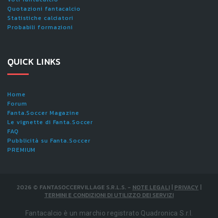
Quotazioni fantacalcio
Statistiche calciatori
Probabili formazioni
QUICK LINKS
Home
Forum
Fanta.Soccer Magazine
Le vignette di Fanta.Soccer
FAQ
Pubblicità su Fanta.Soccer
PREMIUM
2026
©
FANTASOCCERVILLAGE S.R.L.S.
-
NOTE LEGALI
|
PRIVACY
|
TERMINI E CONDIZIONI DI UTILIZZO DEI SERVIZI
Fantacalcio è un marchio registrato Quadronica S.r.l.