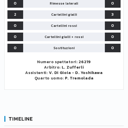
0
0
Rimesse laterali
2
3
Cartellini gialli
0
0
Cartellini rossi
0
0
Cartellini gialli + rossi
0
0
Sostituzioni
Numero spettatori:
26219
Arbitro:
L. Zufferli
Assistenti:
V. Di Gioia
-
D. Yoshikawa
Quarto uomo:
P. Tremolada
TIMELINE