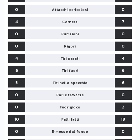
0
0
Attacchi pericolosi
4
7
Corners
0
0
Punizioni
0
0
Rigori
4
4
Tiri parati
6
6
Tiri fuori
5
6
Tiri nello specchio
0
0
Pali e traverse
0
2
Fuorigioco
10
19
Falli fatti
0
0
Rimesse dal fondo