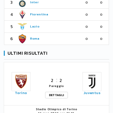
3
Inter
0
0
4
Fiorentina
0
0
5
Lazio
0
0
6
Roma
0
0
ULTIMI RISULTATI
2
2
Pareggio
Torino
Juventus
DETTAGLI
Stadio Olimpico di Torino