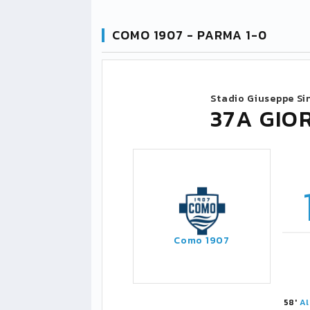
COMO 1907 - PARMA 1-0
Stadio Giuseppe Si
37A GIO
Como 1907
58'
Al