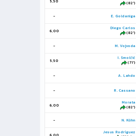
5,50
(82')
-
E. Goldaniga
Diego Carlos
6,00
(82')
-
M. Vojvoda
I. Smolčić
5,50
(71')
-
A. Lahdo
-
R. Cassano
Morata
6,00
(82')
-
N. Kühn
Jesus Rodríguez
6,00