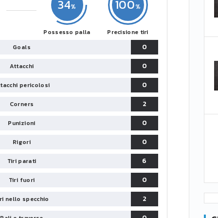
34
100
Possesso palla
Precisione tiri
0
Goals
0
Attacchi
0
tacchi pericolosi
2
Corners
0
Punizioni
0
Rigori
6
Tiri parati
0
Tiri fuori
2
iri nello specchio
0