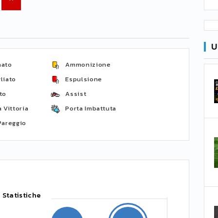
U
nato
Ammonizione
liato
Espulsione
to
Assist
 Vittoria
Porta Imbattuta
Pareggio
Statistiche