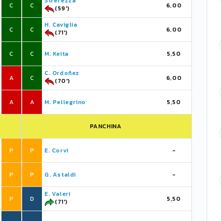
Strefezza
C
C
6,00
(59')
H. Caviglia
C
C
6,00
(71')
C
C
M. Keita
5,50
C. Ordoñez
A
C
6,00
(70')
A
A
M. Pellegrino
5,50
PANCHINA
P
P
E. Corvi
-
P
P
G. Astaldi
-
E. Valeri
P
D
5,50
(71')