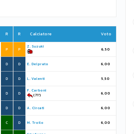
R
R
Calciatore
Voto
Z. Suzuki
P
P
6,50
D
D
E. Delprato
6,00
D
D
L. Valenti
5,50
F. Carboni
D
D
6,00
(71')
D
D
A. Circati
6,00
C
D
M. Troilo
6,00