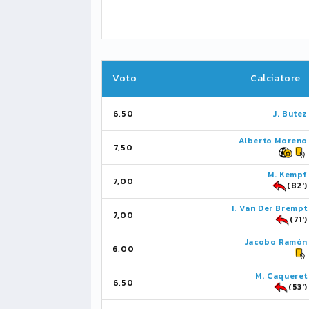
Voto
Calciatore
6,50
J. Butez
Alberto Moreno
7,50
M. Kempf
7,00
(82')
I. Van Der Brempt
7,00
(71')
Jacobo Ramón
6,00
M. Caqueret
6,50
(53')