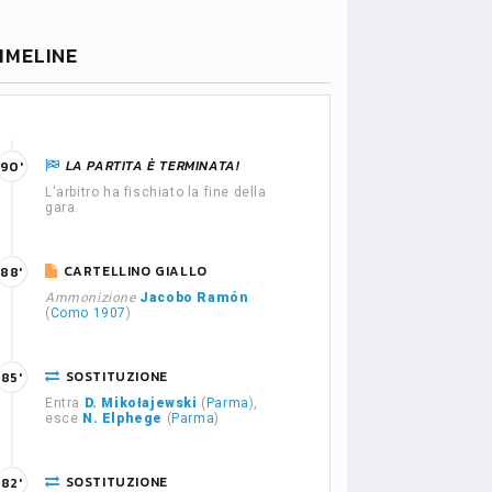
IMELINE
LA PARTITA È TERMINATA!
90'
L'arbitro ha fischiato la fine della
gara.
CARTELLINO GIALLO
88'
Ammonizione
Jacobo Ramón
(
Como 1907
)
SOSTITUZIONE
85'
Entra
D. Mikołajewski
(
Parma
),
esce
N. Elphege
(
Parma
)
SOSTITUZIONE
82'