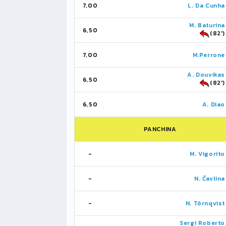
7,00
L. Da Cunha
M. Baturina
6,50
(82')
7,00
M.Perrone
A. Douvikas
6,50
(82')
6,50
A. Diao
PANCHINA
-
M. Vigorito
-
N. Čavlina
-
N. Törnqvist
Sergi Roberto