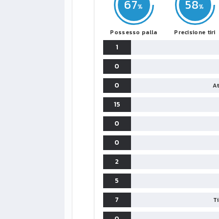
67
58
Possesso palla
Precisione tiri
1
0
0
At
15
0
0
2
5
7
T
0