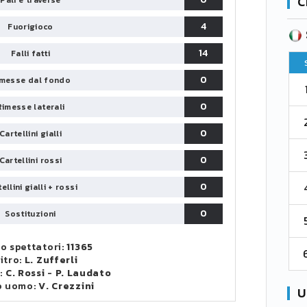
C
Pali e traverse
4
Fuorigioco
SERIE B
CA
CLASSIFICA
14
Falli fatti
Pt
Squadra
PG
Pt
0
messe dal fondo
1
Parma
76
38
76
0
Rimesse laterali
2
Como 1907
67
38
73
0
Cartellini gialli
3
Venezia
61
38
70
0
Cartellini rossi
4
0
ellini gialli + rossi
Cremonese
59
38
67
0
Sostituzioni
5
Catanzaro
55
38
60
o spettatori:
11365
6
Palermo
53
38
56
itro:
L. Zufferli
i:
C. Rossi
-
P. Laudato
o uomo:
V. Crezzini
U