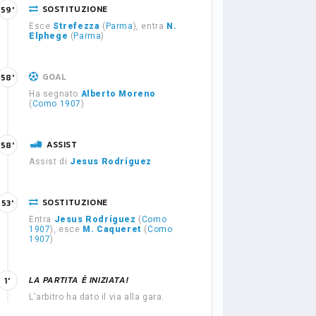
SOSTITUZIONE
59'
Esce
Strefezza
(
Parma
), entra
N.
Elphege
(
Parma
)
GOAL
58'
Ha segnato
Alberto Moreno
(
Como 1907
)
ASSIST
58'
Assist di
Jesus Rodríguez
SOSTITUZIONE
53'
Entra
Jesus Rodríguez
(
Como
1907
), esce
M. Caqueret
(
Como
1907
)
LA PARTITA È INIZIATA!
1'
L'arbitro ha dato il via alla gara.