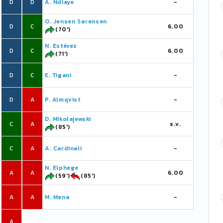
D
D
A. Ndiaye
-
O. Jensen Sørensen
D
C
6,00
(70')
N. Estévez
D
C
6,00
(71')
D
C
E. Tigani
-
D
A
P. Almqvist
-
D. Mikołajewski
C
A
s.v.
(85')
C
A
A. Cardinali
-
N. Elphege
A
A
6,00
(59')
(85')
A
A
M. Mena
-
A