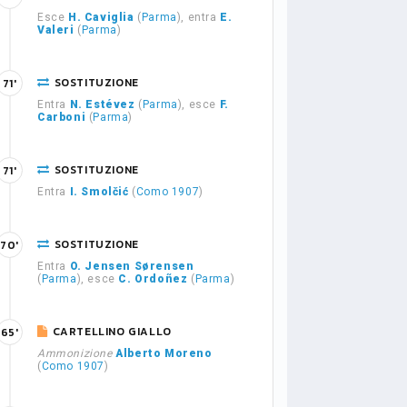
Esce
H. Caviglia
(
Parma
), entra
E.
Valeri
(
Parma
)
SOSTITUZIONE
71'
Entra
N. Estévez
(
Parma
), esce
F.
Carboni
(
Parma
)
SOSTITUZIONE
71'
Entra
I. Smolčić
(
Como 1907
)
SOSTITUZIONE
70'
Entra
O. Jensen Sørensen
(
Parma
), esce
C. Ordoñez
(
Parma
)
CARTELLINO GIALLO
65'
Ammonizione
Alberto Moreno
(
Como 1907
)