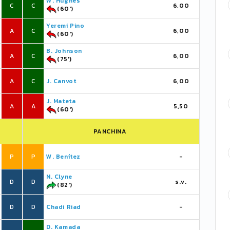
W. Hughes
C
C
6,00
(60')
Yeremi Pino
A
C
6,00
(60')
B. Johnson
A
C
6,00
(75')
A
C
J. Canvot
6,00
J. Mateta
A
A
5,50
(60')
PANCHINA
P
P
W. Benítez
-
N. Clyne
D
D
s.v.
(82')
D
D
Chadi Riad
-
D. Kamada