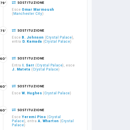
SOSTITUZIONE
79'
Esce
Omar Marmoush
(
Manchester City
)
SOSTITUZIONE
75'
Esce
B. Johnson
(
Crystal Palace
),
entra
D. Kamada
(
Crystal Palace
)
SOSTITUZIONE
60'
Entra
I. Sarr
(
Crystal Palace
), esce
J. Mateta
(
Crystal Palace
)
SOSTITUZIONE
60'
Esce
W. Hughes
(
Crystal Palace
)
SOSTITUZIONE
60'
Esce
Yeremi Pino
(
Crystal
Palace
), entra
A. Wharton
(
Crystal
Palace
)