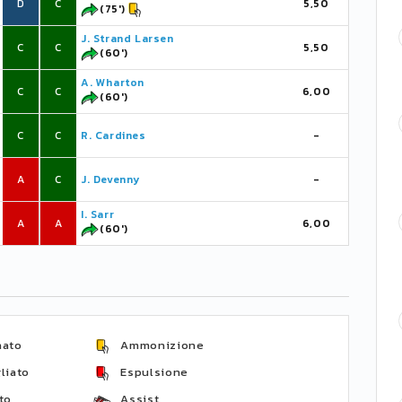
D
C
5,50
(75')
J. Strand Larsen
C
C
5,50
(60')
A. Wharton
C
C
6,00
(60')
C
C
R. Cardines
-
A
C
J. Devenny
-
I. Sarr
A
A
6,00
(60')
nato
Ammonizione
liato
Espulsione
to
Assist