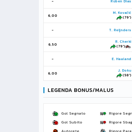
-
Rúben Dias
M. Kovačić
6,00
(79')
-
T. Reijnders
R. Cherki
6,50
(79')
-
E. Haaland
J. Doku
6,00
(58')
LEGENDA BONUS/MALUS
Gol Segnato
Rigore Seg
Gol Subito
Rigore Sbag
Autorete
Rigore Para