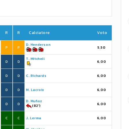
R
R
Calciatore
Voto
D. Henderson
P
P
5,50
T. Mitchell
D
D
6,00
D
D
C. Richards
6,00
D
D
M. Lacroix
6,00
D. Muñoz
D
D
6,00
(82')
C
C
J. Lerma
6,00