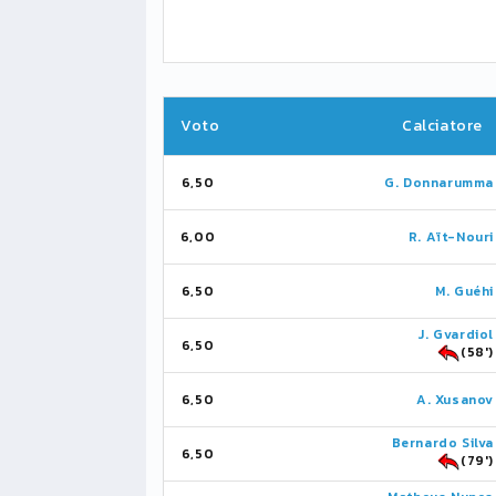
Voto
Calciatore
6,50
G. Donnarumma
6,00
R. Aït-Nouri
6,50
M. Guéhi
J. Gvardiol
6,50
(58')
6,50
A. Xusanov
Bernardo Silva
6,50
(79')