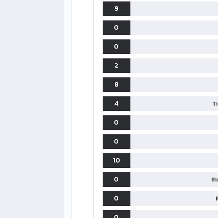
9
0
0
2
8
4
T
0
0
10
0
Ri
0
0