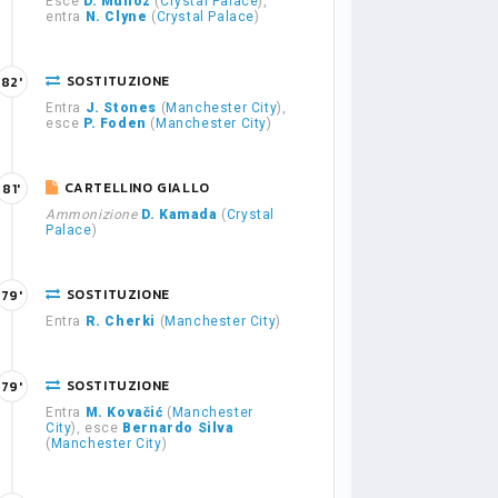
Esce
D. Muñoz
(
Crystal Palace
),
entra
N. Clyne
(
Crystal Palace
)
SOSTITUZIONE
82'
Entra
J. Stones
(
Manchester City
),
esce
P. Foden
(
Manchester City
)
CARTELLINO GIALLO
81'
Ammonizione
D. Kamada
(
Crystal
Palace
)
SOSTITUZIONE
79'
Entra
R. Cherki
(
Manchester City
)
SOSTITUZIONE
79'
Entra
M. Kovačić
(
Manchester
City
), esce
Bernardo Silva
(
Manchester City
)