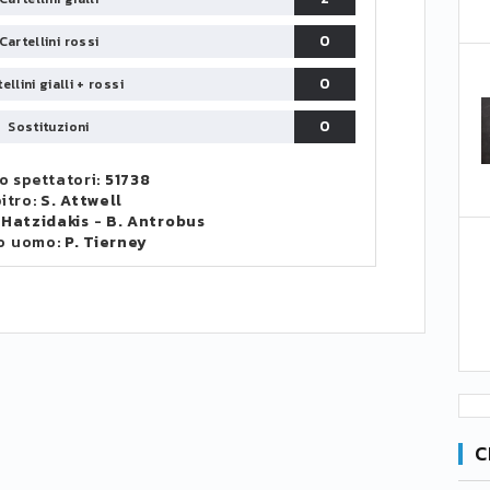
0
Cartellini rossi
0
ellini gialli + rossi
0
Sostituzioni
 spettatori:
51738
itro:
S. Attwell
 Hatzidakis
-
B. Antrobus
o uomo:
P. Tierney
C