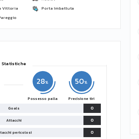
 Vittoria
Porta Imbattuta
Pareggio
Statistiche
28
50
Possesso palla
Precisione tiri
0
Goals
0
Attacchi
0
tacchi pericolosi