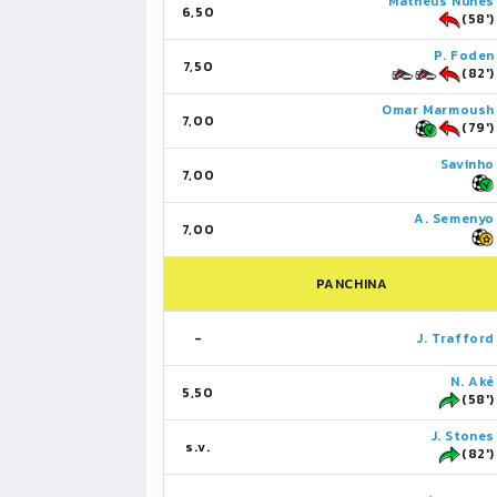
Matheus Nunes
6,50
(58')
P. Foden
7,50
(82')
Omar Marmoush
7,00
(79')
Savinho
7,00
A. Semenyo
7,00
PANCHINA
-
J. Trafford
N. Aké
5,50
(58')
J. Stones
s.v.
(82')