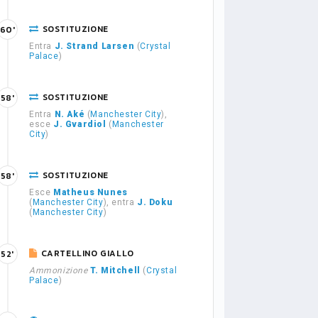
SOSTITUZIONE
60'
Entra
J. Strand Larsen
(
Crystal
Palace
)
SOSTITUZIONE
58'
Entra
N. Aké
(
Manchester City
),
esce
J. Gvardiol
(
Manchester
City
)
SOSTITUZIONE
58'
Esce
Matheus Nunes
(
Manchester City
), entra
J. Doku
(
Manchester City
)
CARTELLINO GIALLO
52'
Ammonizione
T. Mitchell
(
Crystal
Palace
)