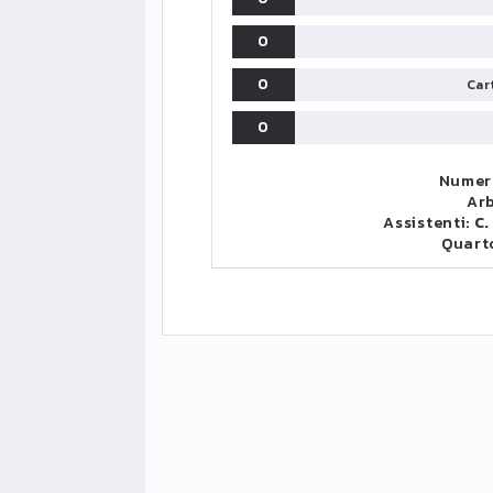
0
0
Cart
0
Numero
Arb
Assistenti:
C.
Quart