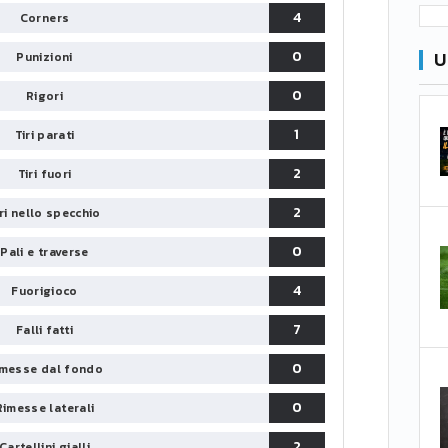
4
Corners
0
U
Punizioni
0
Rigori
1
Tiri parati
2
Tiri fuori
2
iri nello specchio
0
Pali e traverse
4
Fuorigioco
7
Falli fatti
0
messe dal fondo
0
Rimesse laterali
2
Cartellini gialli