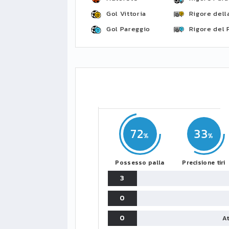
Gol Vittoria
Rigore della
Gol Pareggio
Rigore del 
72
33
Possesso palla
Precisione tiri
3
0
0
At