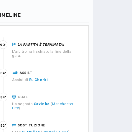
IMELINE
LA PARTITA È TERMINATA!
90'
L'arbitro ha fischiato la fine della
gara.
ASSIST
84'
Assist di
R. Cherki
GOAL
84'
Ha segnato
Savinho
(
Manchester
City
)
SOSTITUZIONE
82'