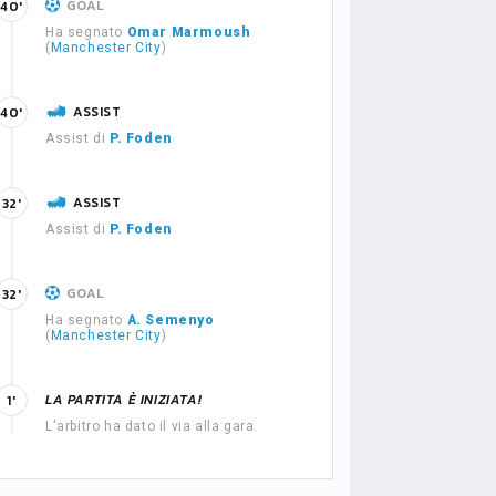
GOAL
40'
Ha segnato
Omar Marmoush
(
Manchester City
)
ASSIST
40'
Assist di
P. Foden
ASSIST
32'
Assist di
P. Foden
GOAL
32'
Ha segnato
A. Semenyo
(
Manchester City
)
LA PARTITA È INIZIATA!
1'
L'arbitro ha dato il via alla gara.