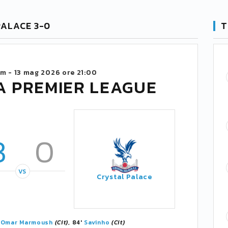
PALACE 3-0
T
um -
13 mag 2026 ore 21:00
A PREMIER LEAGUE
3
0
VS
Crystal Palace
'
Omar Marmoush
(Cit)
, 84'
Savinho
(Cit)