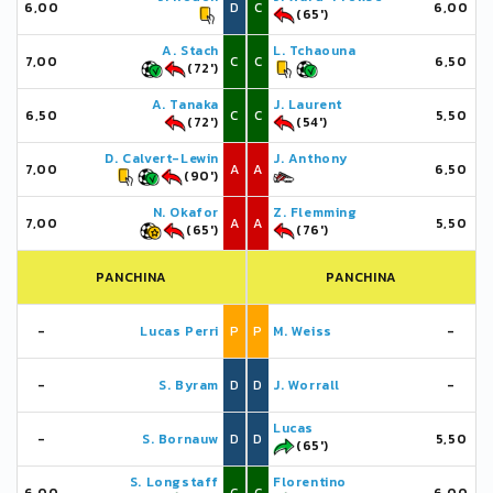
6,00
D
C
6,00
(65')
A. Stach
L. Tchaouna
7,00
C
C
6,50
(72')
A. Tanaka
J. Laurent
6,50
C
C
5,50
(72')
(54')
D. Calvert-Lewin
J. Anthony
7,00
A
A
6,50
(90')
N. Okafor
Z. Flemming
7,00
A
A
5,50
(65')
(76')
PANCHINA
PANCHINA
-
Lucas Perri
P
P
M. Weiss
-
-
S. Byram
D
D
J. Worrall
-
Lucas
-
S. Bornauw
D
D
5,50
(65')
S. Longstaff
Florentino