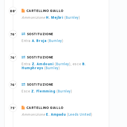
CARTELLINO GIALLO
88'
Ammonizione
H. Mejbri
(
Burnley
)
SOSTITUZIONE
76'
Entra
A. Broja
(
Burnley
)
SOSTITUZIONE
76'
Entra
Z. Amdouni
(
Burnley
), esce
B.
Humphreys
(
Burnley
)
SOSTITUZIONE
76'
Esce
Z. Flemming
(
Burnley
)
CARTELLINO GIALLO
75'
Ammonizione
E. Ampadu
(
Leeds United
)