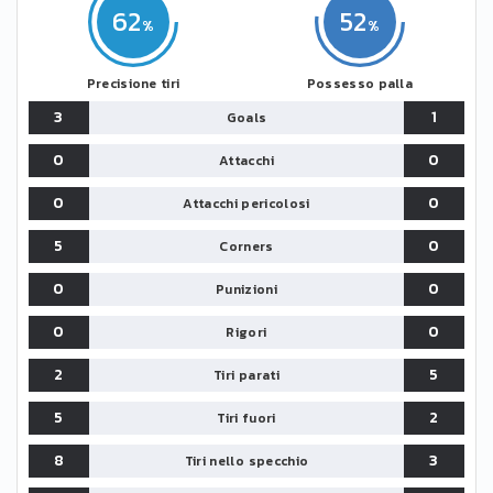
62
52
Precisione tiri
Possesso palla
3
1
Goals
0
0
Attacchi
0
0
Attacchi pericolosi
5
0
Corners
0
0
Punizioni
0
0
Rigori
2
5
Tiri parati
5
2
Tiri fuori
8
3
Tiri nello specchio