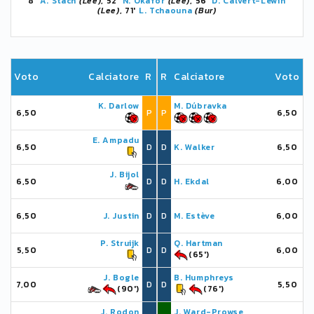
8'
A. Stach
(Lee)
, 52'
N. Okafor
(Lee)
, 56'
D. Calvert-Lewin
(Lee)
, 71'
L. Tchaouna
(Bur)
Voto
Calciatore
R
R
Calciatore
Voto
K. Darlow
M. Dúbravka
6,50
P
P
6,50
E. Ampadu
6,50
D
D
K. Walker
6,50
J. Bijol
6,50
D
D
H. Ekdal
6,00
6,50
J. Justin
D
D
M. Estève
6,00
P. Struijk
Q. Hartman
5,50
D
D
6,00
(65')
J. Bogle
B. Humphreys
7,00
D
D
5,50
(90')
(76')
J. Rodon
J. Ward-Prowse