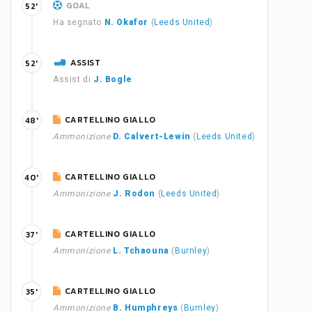
GOAL
52'
Ha segnato
N. Okafor
(
Leeds United
)
ASSIST
52'
Assist di
J. Bogle
CARTELLINO GIALLO
48'
Ammonizione
D. Calvert-Lewin
(
Leeds United
)
CARTELLINO GIALLO
40'
Ammonizione
J. Rodon
(
Leeds United
)
CARTELLINO GIALLO
37'
Ammonizione
L. Tchaouna
(
Burnley
)
CARTELLINO GIALLO
35'
Ammonizione
B. Humphreys
(
Burnley
)