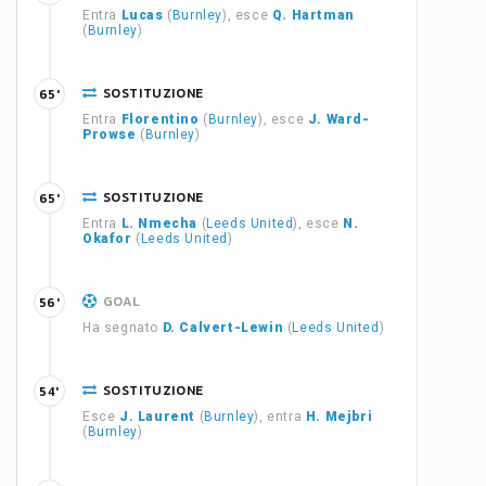
Entra
Lucas
(
Burnley
), esce
Q. Hartman
(
Burnley
)
SOSTITUZIONE
65'
Entra
Florentino
(
Burnley
), esce
J. Ward-
Prowse
(
Burnley
)
SOSTITUZIONE
65'
Entra
L. Nmecha
(
Leeds United
), esce
N.
Okafor
(
Leeds United
)
GOAL
56'
Ha segnato
D. Calvert-Lewin
(
Leeds United
)
SOSTITUZIONE
54'
Esce
J. Laurent
(
Burnley
), entra
H. Mejbri
(
Burnley
)