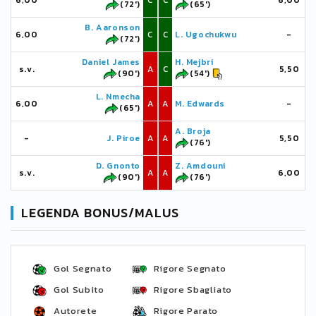
6,00
C
C
6,00
(72')
(65')
B. Aaronson
6,00
C
C
L. Ugochukwu
-
(72')
Daniel James
H. Mejbri
s.v.
A
C
5,50
(90')
(54')
L. Nmecha
6,00
A
A
M. Edwards
-
(65')
A. Broja
-
J. Piroe
A
A
5,50
(76')
D. Gnonto
Z. Amdouni
s.v.
A
A
6,00
(90')
(76')
LEGENDA BONUS/MALUS
Gol Segnato
Rigore Segnato
Gol Subito
Rigore Sbagliato
Autorete
Rigore Parato