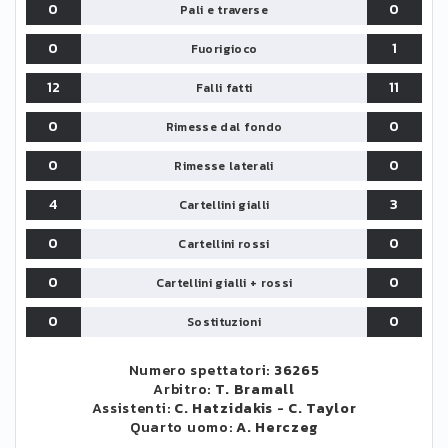
0
0
Pali e traverse
0
1
Fuorigioco
12
11
Falli fatti
0
0
Rimesse dal fondo
0
0
Rimesse laterali
4
3
Cartellini gialli
0
0
Cartellini rossi
0
0
Cartellini gialli + rossi
0
0
Sostituzioni
Numero spettatori:
36265
Arbitro:
T. Bramall
Assistenti:
C. Hatzidakis
-
C. Taylor
Quarto uomo:
A. Herczeg