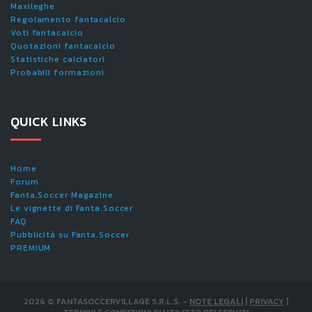
Maxileghe
Regolamento fantacalcio
Voti fantacalcio
Quotazioni fantacalcio
Statistiche calciatori
Probabili formazioni
QUICK LINKS
Home
Forum
Fanta.Soccer Magazine
Le vignette di Fanta.Soccer
FAQ
Pubblicità su Fanta.Soccer
PREMIUM
2026
©
FANTASOCCERVILLAGE S.R.L.S.
-
NOTE LEGALI
|
PRIVACY
|