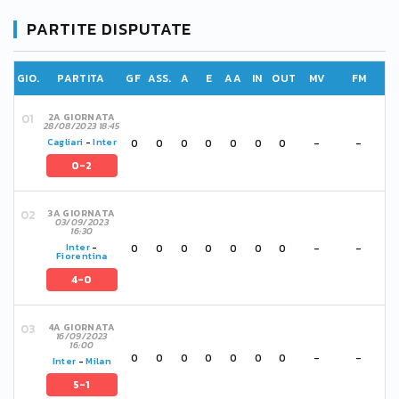
PARTITE DISPUTATE
GIO.
PARTITA
GF
ASS.
A
E
AA
IN
OUT
MV
FM
2A GIORNATA
28/08/2023 18:45
0
0
0
0
0
0
0
-
-
Cagliari
-
Inter
0-2
3A GIORNATA
03/09/2023
16:30
0
0
0
0
0
0
0
-
-
Inter
-
Fiorentina
4-0
4A GIORNATA
16/09/2023
16:00
0
0
0
0
0
0
0
-
-
Inter
-
Milan
5-1