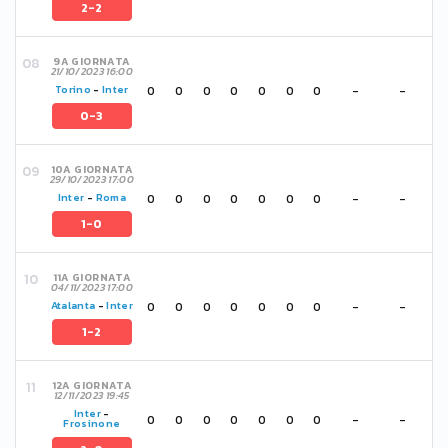
2-2
9A GIORNATA
21/10/2023 16:00
0
0
0
0
0
0
0
-
-
Torino
-
Inter
0-3
10A GIORNATA
29/10/2023 17:00
0
0
0
0
0
0
0
-
-
Inter
-
Roma
1-0
11A GIORNATA
04/11/2023 17:00
0
0
0
0
0
0
0
-
-
Atalanta
-
Inter
1-2
12A GIORNATA
12/11/2023 19:45
Inter
-
0
0
0
0
0
0
0
-
-
Frosinone