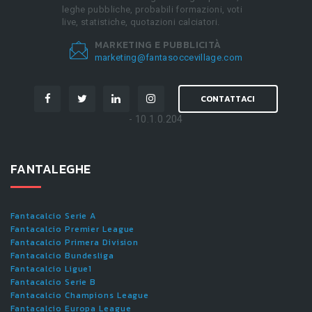
leghe pubbliche, probabili formazioni, voti
live, statistiche, quotazioni calciatori.
MARKETING E PUBBLICITÀ
marketing@fantasoccevillage.com
CONTATTACI
- 10.1.0.204
FANTALEGHE
Fantacalcio Serie A
Fantacalcio Premier League
Fantacalcio Primera Division
Fantacalcio Bundesliga
Fantacalcio Ligue1
Fantacalcio Serie B
Fantacalcio Champions League
Fantacalcio Europa League