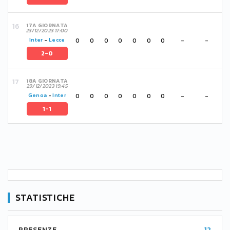
17A GIORNATA
23/12/2023 17:00
0
0
0
0
0
0
0
-
-
Inter
-
Lecce
2-0
18A GIORNATA
29/12/2023 19:45
0
0
0
0
0
0
0
-
-
Genoa
-
Inter
1-1
STATISTICHE
PRESENZE
12