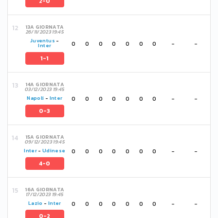
2-0
13A GIORNATA
26/11/2023 19:45
Juventus
-
0
0
0
0
0
0
0
-
-
Inter
1-1
14A GIORNATA
03/12/2023 19:45
0
0
0
0
0
0
0
-
-
Napoli
-
Inter
0-3
15A GIORNATA
09/12/2023 19:45
0
0
0
0
0
0
0
-
-
Inter
-
Udinese
4-0
16A GIORNATA
17/12/2023 19:45
0
0
0
0
0
0
0
-
-
Lazio
-
Inter
0-2