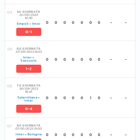
5A GIORNATA
24/09/2023
10:30
0
0
0
0
0
0
0
-
-
Empoli
-
Inter
0-1
6A GIORNATA
27/09/2023 18:45
Inter
-
0
0
0
0
0
0
0
-
-
Sassuolo
1-2
7A GIORNATA
30/09/2023
18:45
0
0
0
0
0
1
0
-
-
Salernitana
-
Inter
0-4
8A GIORNATA
07/10/2023 13:00
0
0
0
0
0
0
0
-
-
Inter
-
Bologna