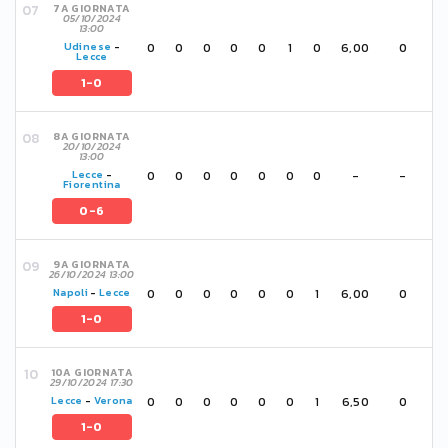
7A GIORNATA
05/10/2024
13:00
0
0
0
0
0
1
0
6,00
0
Udinese
-
Lecce
1-0
8A GIORNATA
20/10/2024
13:00
0
0
0
0
0
0
0
-
-
Lecce
-
Fiorentina
0-6
9A GIORNATA
26/10/2024 13:00
0
0
0
0
0
0
1
6,00
0
Napoli
-
Lecce
1-0
10A GIORNATA
29/10/2024 17:30
0
0
0
0
0
0
1
6,50
0
Lecce
-
Verona
1-0