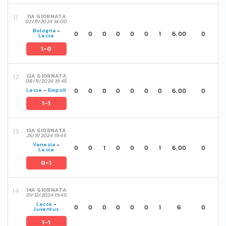
11A GIORNATA
02/11/2024 14:00
Bologna
-
0
0
0
0
0
0
1
6,00
0
Lecce
1-0
12A GIORNATA
08/11/2024 19:45
0
0
0
0
0
0
0
6,00
0
Lecce
-
Empoli
1-1
13A GIORNATA
25/11/2024 19:45
Venezia
-
0
0
1
0
0
0
1
6,00
0
Lecce
0-1
14A GIORNATA
01/12/2024 19:45
Lecce
-
0
0
0
0
0
0
1
6
0
Juventus
1-1