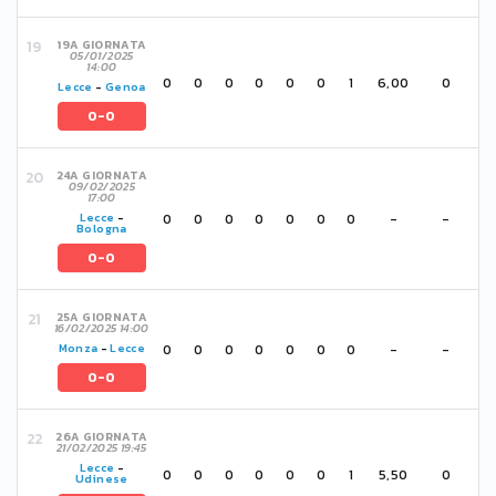
19A GIORNATA
05/01/2025
14:00
0
0
0
0
0
0
1
6,00
0
Lecce
-
Genoa
0-0
24A GIORNATA
09/02/2025
17:00
0
0
0
0
0
0
0
-
-
Lecce
-
Bologna
0-0
25A GIORNATA
16/02/2025 14:00
0
0
0
0
0
0
0
-
-
Monza
-
Lecce
0-0
26A GIORNATA
21/02/2025 19:45
Lecce
-
0
0
0
0
0
0
1
5,50
0
Udinese