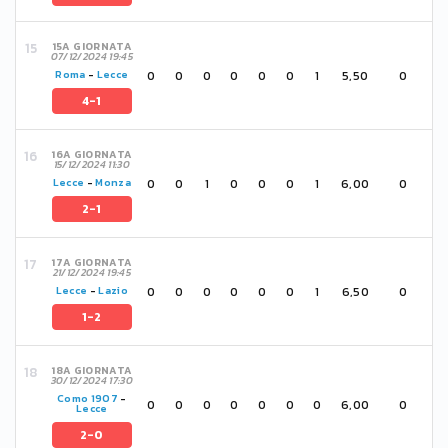
15A GIORNATA
07/12/2024 19:45
0
0
0
0
0
0
1
5,50
0
Roma
-
Lecce
4-1
16A GIORNATA
15/12/2024 11:30
0
0
1
0
0
0
1
6,00
0
Lecce
-
Monza
2-1
17A GIORNATA
21/12/2024 19:45
0
0
0
0
0
0
1
6,50
0
Lecce
-
Lazio
1-2
18A GIORNATA
30/12/2024 17:30
Como 1907
-
0
0
0
0
0
0
0
6,00
0
Lecce
2-0