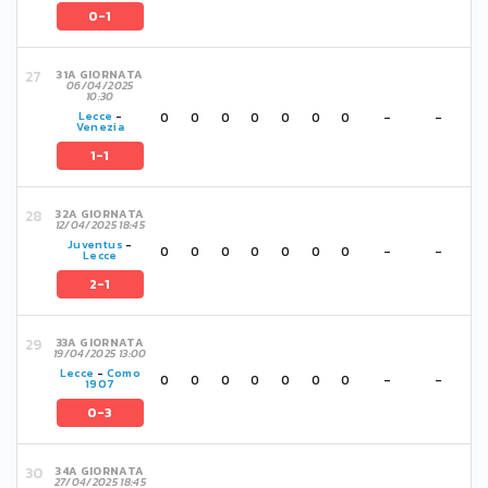
0-1
31A GIORNATA
06/04/2025
10:30
0
0
0
0
0
0
0
-
-
Lecce
-
Venezia
1-1
32A GIORNATA
12/04/2025 18:45
Juventus
-
0
0
0
0
0
0
0
-
-
Lecce
2-1
33A GIORNATA
19/04/2025 13:00
Lecce
-
Como
0
0
0
0
0
0
0
-
-
1907
0-3
34A GIORNATA
27/04/2025 18:45