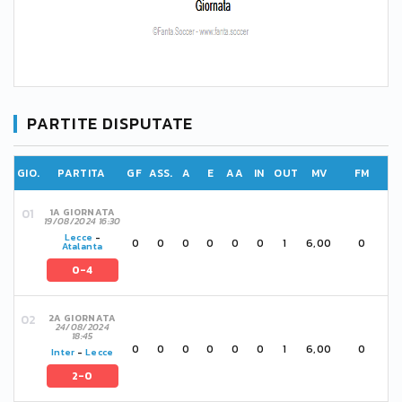
PARTITE DISPUTATE
GIO.
PARTITA
GF
ASS.
A
E
AA
IN
OUT
MV
FM
1A GIORNATA
19/08/2024 16:30
Lecce
-
0
0
0
0
0
0
1
6,00
0
Atalanta
0-4
2A GIORNATA
24/08/2024
18:45
0
0
0
0
0
0
1
6,00
0
Inter
-
Lecce
2-0