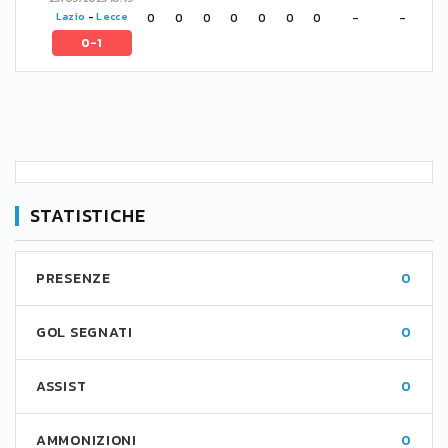
0
0
0
0
0
0
0
-
-
Lazio
-
Lecce
0-1
STATISTICHE
PRESENZE
0
GOL SEGNATI
0
ASSIST
0
AMMONIZIONI
0