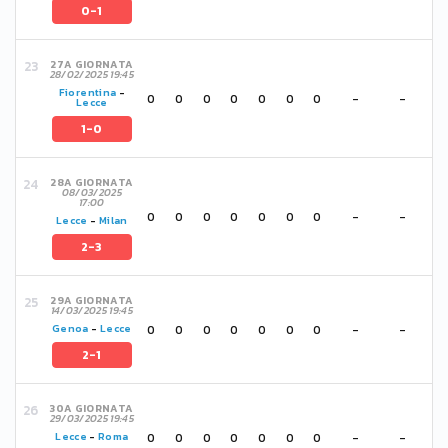
0-1
27A GIORNATA
28/02/2025 19:45
Fiorentina
-
0
0
0
0
0
0
0
-
-
Lecce
1-0
28A GIORNATA
08/03/2025
17:00
0
0
0
0
0
0
0
-
-
Lecce
-
Milan
2-3
29A GIORNATA
14/03/2025 19:45
0
0
0
0
0
0
0
-
-
Genoa
-
Lecce
2-1
30A GIORNATA
29/03/2025 19:45
0
0
0
0
0
0
0
-
-
Lecce
-
Roma