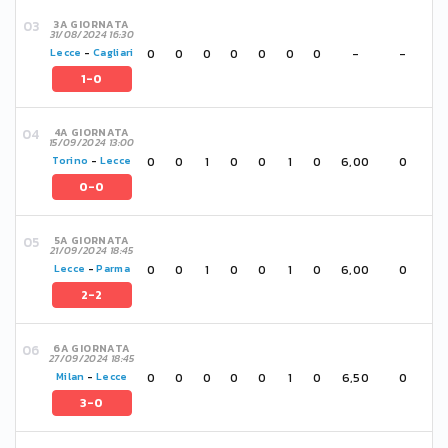
3A GIORNATA
31/08/2024 16:30
0
0
0
0
0
0
0
-
-
Lecce
-
Cagliari
1-0
4A GIORNATA
15/09/2024 13:00
0
0
1
0
0
1
0
6,00
0
Torino
-
Lecce
0-0
5A GIORNATA
21/09/2024 18:45
0
0
1
0
0
1
0
6,00
0
Lecce
-
Parma
2-2
6A GIORNATA
27/09/2024 18:45
0
0
0
0
0
1
0
6,50
0
Milan
-
Lecce
3-0